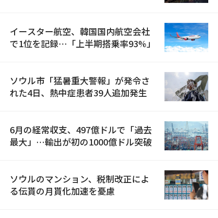
国が参加
イースター航空、韓国国内航空会社
で1位を記録…「上半期搭乗率93%」
ソウル市「猛暑重大警報」が発令さ
れた4日、熱中症患者39人追加発生
6月の経常収支、497億ドルで「過去
最大」…輸出が初の1000億ドル突破
ソウルのマンション、税制改正によ
る伝貰の月貰化加速を憂慮