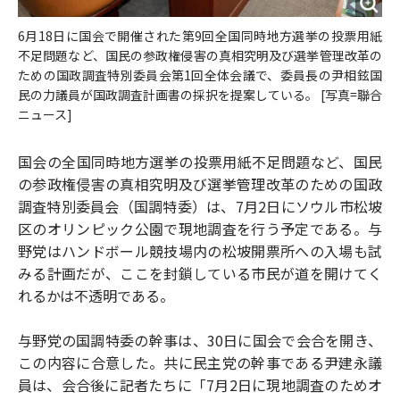
6月18日に国会で開催された第9回全国同時地方選挙の投票用紙
不足問題など、国民の参政権侵害の真相究明及び選挙管理改革の
ための国政調査特別委員会第1回全体会議で、委員長の尹相鉉国
民の力議員が国政調査計画書の採択を提案している。 [写真=聯合
ニュース]
国会の全国同時地方選挙の投票用紙不足問題など、国民
の参政権侵害の真相究明及び選挙管理改革のための国政
調査特別委員会（国調特委）は、7月2日にソウル市松坡
区のオリンピック公園で現地調査を行う予定である。与
野党はハンドボール競技場内の松坡開票所への入場も試
みる計画だが、ここを封鎖している市民が道を開けてく
れるかは不透明である。
与野党の国調特委の幹事は、30日に国会で会合を開き、
この内容に合意した。共に民主党の幹事である尹建永議
員は、会合後に記者たちに「7月2日に現地調査のためオ