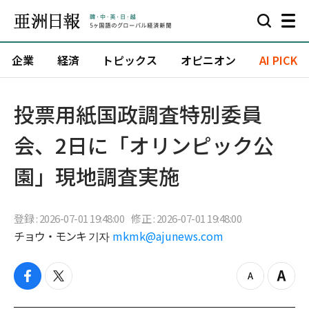
企業
経済
トピックス
オピニオン
AI PICK
投票用紙国政調査特別委員
会、2日に「オリンピック公
園」現地調査実施
登録 : 2026-07-01 19:48:00
修正 : 2026-07-01 19:48:00
チョウ・モンキ 기자
mkmk@ajunews.com
f
t
z
Z
a
w
o
o
c
i
o
o