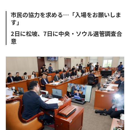
e
t
m
m
b
t
o
i
市民の協力を求める…「入場をお願いしま
o
e
u
n
す」
o
r
t
k
2日に松坡、7日に中央・ソウル選管調査合
意