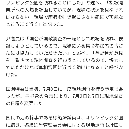
リンピック公園を訪れることにした」と述べ、「松坡開
票所への入場を計画しているが、現場の状況を見なけれ
ばならない。現場で摩擦を引き起こさない範囲で可能な
ところまで行く」と語った。
尹議員は「国会が国政調査の一環として現場を訪れ、検
証しようとしているので、現場にいる集会参加者の皆さ
んには協力していただきたい」と述べ、「与野党が意見
を一致させて現地調査を行おうとしているので、協力し
ていただければ真相究明に近づく助けになる」と呼びか
けた。
国調特委は当初、7月8日に一度現地調査を行う予定であ
ったが、与野党の合意により、7月2日と7日に現地調査
の日程を変更した。
国民の力の幹事である徐範洙議員は、オリンピック公園
に続き、各級選挙管理委員会に対する現地調査も計画し