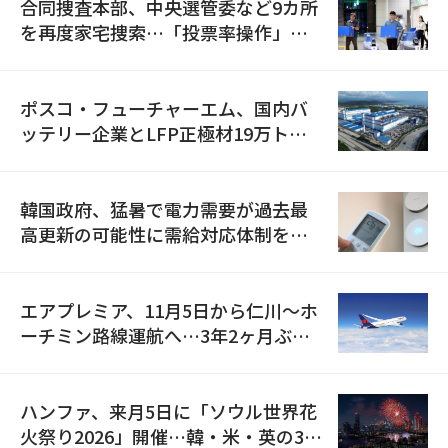
合同捜査本部、中央選管委など9カ所
を再度家宅捜索…「投票率操作」の
資料を確保
ポスコ・フューチャーエム、国内バ
ッテリー企業とLFP正極材19万トン
の供給契約を締結
韓国政府、猛暑で電力需要が過去最
高更新の可能性に需給対応体制を点
検
エアプレミア、11月5日から仁川〜ホ
ーチミン路線運航へ…3年2ヶ月ぶり
の再開
ハンファ、来月5日に「ソウル世界花
火祭り2026」開催…韓・米・英の3カ