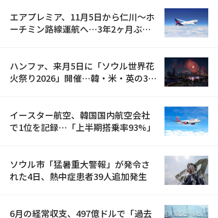
エアプレミア、11月5日から仁川〜ホ
ーチミン路線運航へ…3年2ヶ月ぶり
の再開
ハンファ、来月5日に「ソウル世界花
火祭り2026」開催…韓・米・英の3カ
国が参加
イースター航空、韓国国内航空会社
で1位を記録…「上半期搭乗率93%」
ソウル市「猛暑重大警報」が発令さ
れた4日、熱中症患者39人追加発生
6月の経常収支、497億ドルで「過去