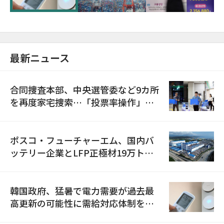
最新ニュース
合同捜査本部、中央選管委など9カ所
を再度家宅捜索…「投票率操作」の
資料を確保
ポスコ・フューチャーエム、国内バ
ッテリー企業とLFP正極材19万トン
の供給契約を締結
韓国政府、猛暑で電力需要が過去最
高更新の可能性に需給対応体制を点
検