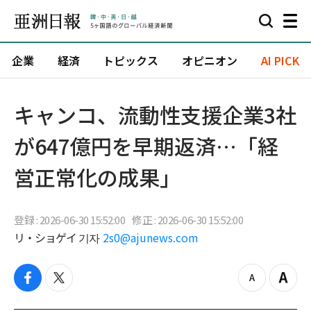
企業
経済
トピックス
オピニオン
AI PICK
キャンコ、流動性支援企業3社
が647億円を早期返済…「経
営正常化の成果」
登録 : 2026-06-30 15:52:00
修正 : 2026-06-30 15:52:00
リ・ショゲイ 기자
2s0@ajunews.com
f
t
z
Z
a
w
o
o
c
i
o
o