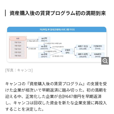
e
t
m
m
b
t
o
i
資産購入後の賃貸プログラム初の満期到来
o
e
u
n
o
r
t
k
[写真：キャンコ]
キャンコの『資産購入後の賃貸プログラム』の支援を受
けた企業が相次いで早期返済に踏み切った。初の満期を
迎える中、正常化した企業が合計647億円を早期返済
し、キャンコは回収した資金を新たな企業支援に再投入
することを決定した。