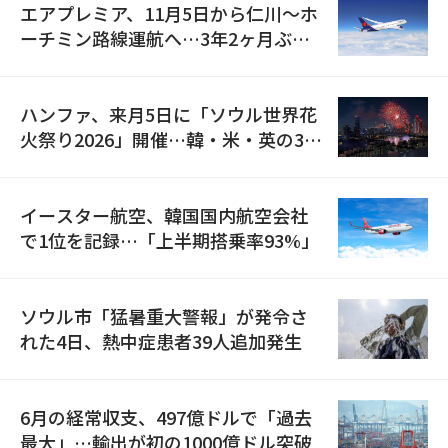
エアプレミア、11月5日から仁川〜ホ
ーチミン路線運航へ…3年2ヶ月ぶり
の再開
ハンファ、来月5日に「ソウル世界花
火祭り2026」開催…韓・米・英の3カ
国が参加
イースター航空、韓国国内航空会社
で1位を記録…「上半期搭乗率93%」
ソウル市「猛暑重大警報」が発令さ
れた4日、熱中症患者39人追加発生
6月の経常収支、497億ドルで「過去
最大」…輸出が初の1000億ドル突破