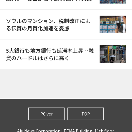
ソウルのマンション、税制改正によ
る伝貰の月貰化加速を憂慮
5大銀行も地方銀行も延滞率上昇…融
資のハードルはさらに高く
PC ver
TOP
Aju News Corporation LEEMA Building, 11th floor,