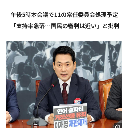
e
t
m
m
b
t
o
i
午後5時本会議で11の常任委員会処理予定
o
e
u
n
o
r
t
「支持率急落…国民の審判は近い」と批判
k