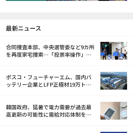
最新ニュース
合同捜査本部、中央選管委など9カ所
を再度家宅捜索…「投票率操作」の
資料を確保
ポスコ・フューチャーエム、国内バ
ッテリー企業とLFP正極材19万トン
の供給契約を締結
韓国政府、猛暑で電力需要が過去最
高更新の可能性に需給対応体制を点
検