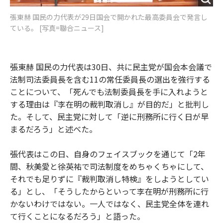
張東赫 国民の力代表が29日国会で開かれた最高委員会で発言し
ている。 [写真=聯合ニュース]
張東赫 国民の力代表は30日、共に民主党が国会本会議で
法制司法委員長を含む11の常任委員長の選出を強行する
ことについて、「死んでも法制委員長を手に入れようと
する理由は『李在明の裁判取消し』が目的だ」と批判し
た。そして、民主党に対して「逆に刑務所に行く日が早
まるだろう」と述べた。
張代表はこの日、自身のフェイスブックを通じて「2年
間、秋美愛と徐英祐で司法制度をめちゃくちゃにして、
それでも足りずに『裁判取消し特検』をしようとしてい
る」とし、「そうしたからといって李在明が刑務所に行
かないわけではない。一人ではなく、民主党全体を連れ
て行くことになるだろう」と語った。