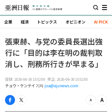
企業
経済
トピックス
オピニオン
AI PICK
張東赫、与党の委員長選出強
行に「目的は李在明の裁判取
消し、刑務所行きが早まる」
登録 : 2026-06-30 15:52:00
修正 : 2026-06-30 15:52:00
チョウ・ケンテイ 기자
joa@ajunews.com
f
t
z
Z
a
w
o
o
c
i
o
o