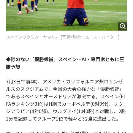
スペインのラミン・ヤマル。 [写真=聯合ニュース・ロイター]
◆隙のない「優勝候補」スペイン…AI・専門家ともに圧
勝予想
7月3日午前4時、アメリカ・カリフォルニア州ロサンゼ
ルスのスタジアムで、今回の大会の強力な「優勝候補」
であるスペインとオーストリアが激突する。スペイン(FI
FAランキング3位)はH組でカーボベルデ(0対0分)、サウ
ジアラビア(4対0勝)、ウルグアイ(1対0勝)と対戦し、2勝
1分を記録してグループ1位で軽々と32強に進出した。