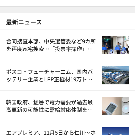
最新ニュース
合同捜査本部、中央選管委など9カ所
を再度家宅捜索…「投票率操作」の
資料を確保
ポスコ・フューチャーエム、国内バ
ッテリー企業とLFP正極材19万トン
の供給契約を締結
韓国政府、猛暑で電力需要が過去最
高更新の可能性に需給対応体制を点
検
エアプレミア、11月5日から仁川〜ホ