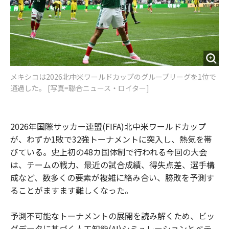
メキシコは2026北中米ワールドカップのグループリーグを1位で
通過した。 [写真=聯合ニュース・ロイター]
2026年国際サッカー連盟(FIFA)北中米ワールドカップ
が、わずか1敗で32強トーナメントに突入し、熱気を帯
びている。史上初の48カ国体制で行われる今回の大会
は、チームの戦力、最近の試合成績、得失点差、選手構
成など、数多くの要素が複雑に絡み合い、勝敗を予測す
ることがますます難しくなった。
予測不可能なトーナメントの展開を読み解くため、ビッ
グデータに基づく人工知能(AI)シミュレーションとベテ