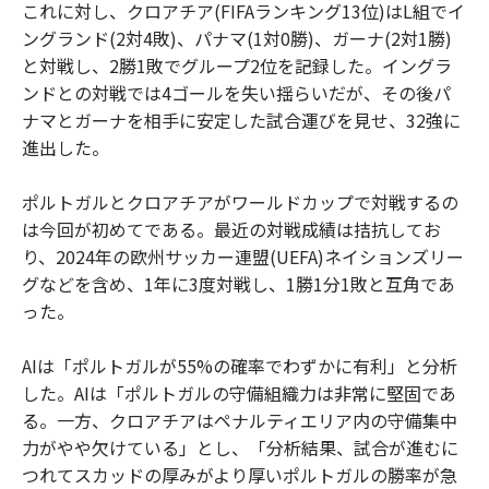
これに対し、クロアチア(FIFAランキング13位)はL組でイ
ングランド(2対4敗)、パナマ(1対0勝)、ガーナ(2対1勝)
と対戦し、2勝1敗でグループ2位を記録した。イングラ
ンドとの対戦では4ゴールを失い揺らいだが、その後パ
ナマとガーナを相手に安定した試合運びを見せ、32強に
進出した。
ポルトガルとクロアチアがワールドカップで対戦するの
は今回が初めてである。最近の対戦成績は拮抗してお
り、2024年の欧州サッカー連盟(UEFA)ネイションズリー
グなどを含め、1年に3度対戦し、1勝1分1敗と互角であ
った。
AIは「ポルトガルが55%の確率でわずかに有利」と分析
した。AIは「ポルトガルの守備組織力は非常に堅固であ
る。一方、クロアチアはペナルティエリア内の守備集中
力がやや欠けている」とし、「分析結果、試合が進むに
つれてスカッドの厚みがより厚いポルトガルの勝率が急