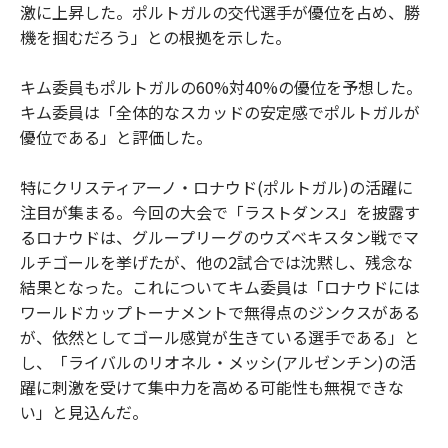
激に上昇した。ポルトガルの交代選手が優位を占め、勝
機を掴むだろう」との根拠を示した。
キム委員もポルトガルの60%対40%の優位を予想した。
キム委員は「全体的なスカッドの安定感でポルトガルが
優位である」と評価した。
特にクリスティアーノ・ロナウド(ポルトガル)の活躍に
注目が集まる。今回の大会で「ラストダンス」を披露す
るロナウドは、グループリーグのウズベキスタン戦でマ
ルチゴールを挙げたが、他の2試合では沈黙し、残念な
結果となった。これについてキム委員は「ロナウドには
ワールドカップトーナメントで無得点のジンクスがある
が、依然としてゴール感覚が生きている選手である」と
し、「ライバルのリオネル・メッシ(アルゼンチン)の活
躍に刺激を受けて集中力を高める可能性も無視できな
い」と見込んだ。