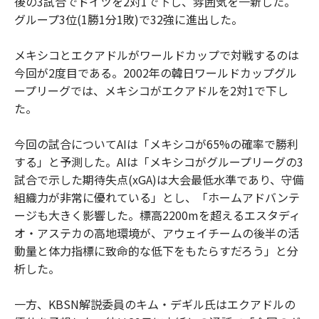
後の3試合でドイツを2対1で下し、雰囲気を一新した。
グループ3位(1勝1分1敗)で32強に進出した。
メキシコとエクアドルがワールドカップで対戦するのは
今回が2度目である。2002年の韓日ワールドカップグル
ープリーグでは、メキシコがエクアドルを2対1で下し
た。
今回の試合についてAIは「メキシコが65%の確率で勝利
する」と予測した。AIは「メキシコがグループリーグの3
試合で示した期待失点(xGA)は大会最低水準であり、守備
組織力が非常に優れている」とし、「ホームアドバンテ
ージも大きく影響した。標高2200mを超えるエスタディ
オ・アステカの高地環境が、アウェイチームの後半の活
動量と体力指標に致命的な低下をもたらすだろう」と分
析した。
一方、KBSN解説委員のキム・デギル氏はエクアドルの