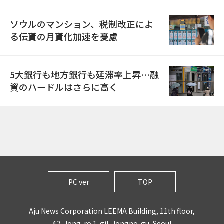
ソウルのマンション、税制改正によ
る伝貰の月貰化加速を憂慮
5大銀行も地方銀行も延滞率上昇…融
資のハードルはさらに高く
PC ver
TOP
Aju News Corporation LEEMA Building, 11th floor,
42, Jong-ro 1-gil, Jongno-gu, Seoul