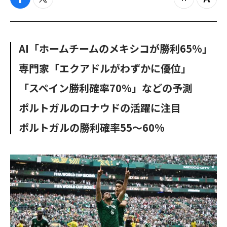
f
t
z
Z
a
w
o
o
c
i
o
o
e
t
m
m
b
t
o
i
AI「ホームチームのメキシコが勝利65%」
o
e
u
n
o
r
t
専門家「エクアドルがわずかに優位」
k
「スペイン勝利確率70%」などの予測
ポルトガルのロナウドの活躍に注目
ポルトガルの勝利確率55〜60%