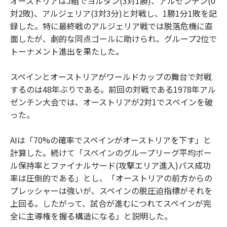
オーストリアはJ組でヨルダン(3対1勝)、アルゼンチン(0
対2敗)、アルジェリア(3対3分)と対戦し、1勝1分1敗を記
録した。特に最終戦のアルジェリア戦では脱落危機に直
面したが、劇的な同点ゴールに助けられ、グループ2位で
トーナメント進出を果たした。
スペインとオーストリアがワールドカップの舞台で対戦
するのは48年ぶりである。前回の対戦である1978年アル
ゼンチン大会では、オーストリアが2対1でスペインを破
った。
AIは「70%の確率でスペインがオーストリアを下す」と
計算した。続けて「スペインのグループリーグ平均ボー
ル保持率とファイナルサード(攻撃エリア進入)パス成功
率は圧倒的である」とし、「オーストリアの前方からの
プレッシャーは強いが、スペインの脱圧迫指標がそれを
上回る。したがって、試合が進むにつれてスペインが完
全に主導権を握る構造になる」と説明した。