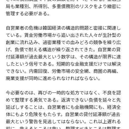
局も業種別、所得別、多重債務別のリスクをより緻密に
管理する必要がある。
自営業者の危機は韓国経済の構造的問題と密接に関連し
ている。賃金労働市場から追い出された人々が生計型の
創業に流れ込み、過密業種での血みどろの競争を繰り広
げ、負債で耐える構造が繰り返されてきた。自営業の貸
付延滞額が過去最大という数字は、その構造が限界に達
したという信号である。短期的な金融支援だけでは解決
できない。内需回復、労働市場の安全網、商圏の再編、
廃業支援が同時に進められなければならない。
今必要なのは、再びの一時的な処方ではなく、不良を認
めて整理する勇気である。返済できない負債を延々と先
延ばしすることは、自営業者にも金融機関にも、経済全
体にもより危険をもたらす。自営業の貸付延滞額が過去
最大という警告を見逃してはならない。これ以上遅れる
前に、救えるところは救い、整理すべきところは整理す