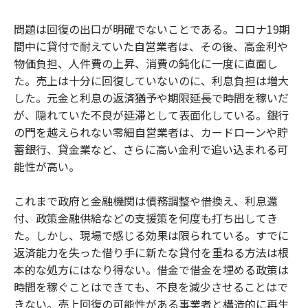
問題は回復の出口が明確でないことである。コロナ19期
間中に貸付で耐えていた自営業者は、その後、高金利や
物価負担、人件費の上昇、消費の鈍化に一度に直面し
た。売上は十分に回復していないのに、利息負担は増大
した。元金と利息の返済猶予や期限延長で時間を稼いだ
が、隠れていた不良が延滞として表面化している。銀行
の門を越えられない零細自営業者は、カードローンや貯
蓄銀行、貸金業など、さらに高い金利で追い込まれる可
能性が高い。
これまで政府と金融機関は債務調整や借換え、利息還
付、政策金融供給などの支援策を何度も打ち出してき
た。しかし、現場で感じる効果は限られている。すでに
返済能力を失った借り手に新たな貸付を重ねる方法は根
本的な処方にはなり得ない。借金で借金を埋める政策は
時間を稼ぐことはできても、不良を減少させることはで
きない。売上回復の可能性がある事業者と構造的に再生