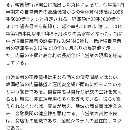
る。韓国銀行が国会に提出した資料によると、今年第1四
半期末の自営業者の金融機関からの全体貸付残高は1095
兆5000億ウォンと推定される。延滞額は22兆3000億ウ
ォンで過去最大を記録し、延滞率も2.04%に達し、2015
年第2四半期以来10年9ヶ月ぶりの高水準となった。特に
中所得自営業者の延滞率は3.64%に達し、低所得自営業
者の延滞率も2.13%で10年3ヶ月ぶりの最高値を示し
た。内需の不振と高金利の長期化が自営業の現場を圧迫
している。
自営業者の不良債権は単なる個人の債務問題ではない。
韓国経済の内需基盤と雇用安全網が同時に揺らいでいる
という警告である。自営業者は自身と家族の生計を支え
ると同時に、非正規雇用の多くを支えている。彼らが耐
えられなくなれば、廃業が増え、地域の商業圏は冷え込
み、金融機関の健全性も悪化する。自営業の貸付不良
は、商店街の危機であり、金融システムの潜在的リスク
である。