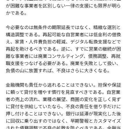
が困難な事業者を区別しない一律の支援にも限界が明ら
かである。
今必要なのは無条件の期限延長ではなく、精緻な選別と
構造調整である。再起可能な自営業者には低金利の借換
え、家賃・人件費負担の軽減、デジタル転換支援などで
再起を助けるべきである。逆に、すでに営業の継続が困
難な事業者には廃業コンサルティング、債務調整、再就
職支援をつなげる必要がある。廃業を失敗として扱い、
負債の山に放置すれば、不良はさらに大きくなる。
金融機関も責任から逃れることはできない。担保や保証
に頼って貸付を増やす慣行を見直すべきである。自営業
者の売上の流れ、業種の展望、商圏の変化を正しく見ず
に貸付を供給していたなら、不良の責任を借り手だけに
押し付けることはできない。銀行は延滞が現実化した後
に回収に乗り出すのではなく、早期警報とカスタマイズ
された債務調整で不良の拡散を防ぐべきである。金融当