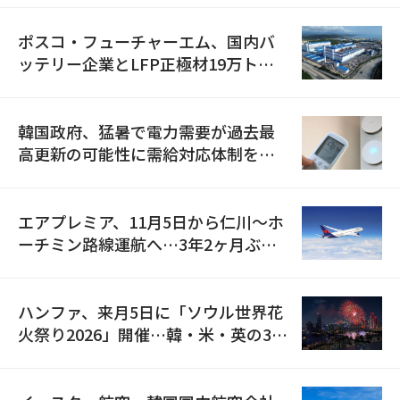
ポスコ・フューチャーエム、国内バ
ッテリー企業とLFP正極材19万トン
の供給契約を締結
韓国政府、猛暑で電力需要が過去最
高更新の可能性に需給対応体制を点
検
エアプレミア、11月5日から仁川〜ホ
ーチミン路線運航へ…3年2ヶ月ぶり
の再開
ハンファ、来月5日に「ソウル世界花
火祭り2026」開催…韓・米・英の3カ
国が参加