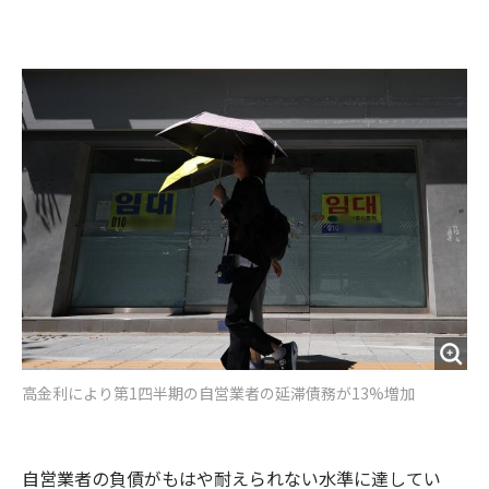
e
t
m
m
b
t
o
i
o
e
u
n
o
r
t
k
高金利により第1四半期の自営業者の延滞債務が13%増加
自営業者の負債がもはや耐えられない水準に達してい