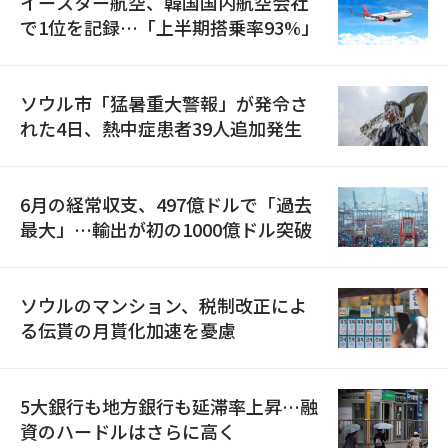
イースター航空、韓国国内航空会社
で1位を記録…「上半期搭乗率93%」
ソウル市「猛暑重大警報」が発令さ
れた4日、熱中症患者39人追加発生
6月の経常収支、497億ドルで「過去
最大」…輸出が初の1000億ドル突破
ソウルのマンション、税制改正によ
る伝貰の月貰化加速を憂慮
5大銀行も地方銀行も延滞率上昇…融
資のハードルはさらに高く