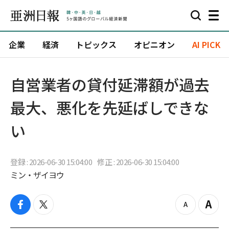
企業
経済
トピックス
オピニオン
AI PICK
自営業者の貸付延滞額が過去
最大、悪化を先延ばしできな
い
登録 : 2026-06-30 15:04:00
修正 : 2026-06-30 15:04:00
ミン・ザイヨウ
f
t
z
Z
a
w
o
o
c
i
o
o