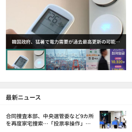
韓国政府、猛暑で電力需要が過去最高更新の可能性
に需給対応体制を点検
最新ニュース
合同捜査本部、中央選管委など9カ所
を再度家宅捜索…「投票率操作」の
資料を確保