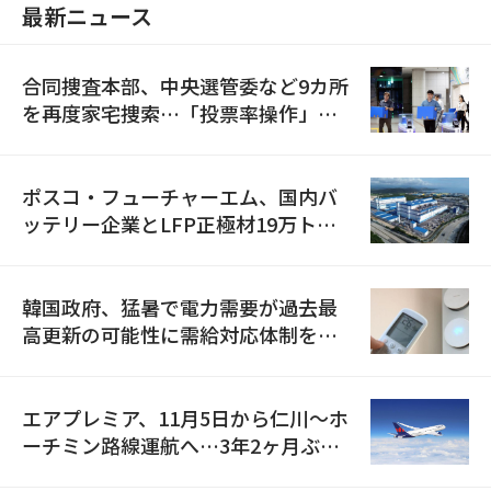
最新ニュース
合同捜査本部、中央選管委など9カ所
を再度家宅捜索…「投票率操作」の
資料を確保
ポスコ・フューチャーエム、国内バ
ッテリー企業とLFP正極材19万トン
の供給契約を締結
韓国政府、猛暑で電力需要が過去最
高更新の可能性に需給対応体制を点
検
エアプレミア、11月5日から仁川〜ホ
ーチミン路線運航へ…3年2ヶ月ぶり
の再開