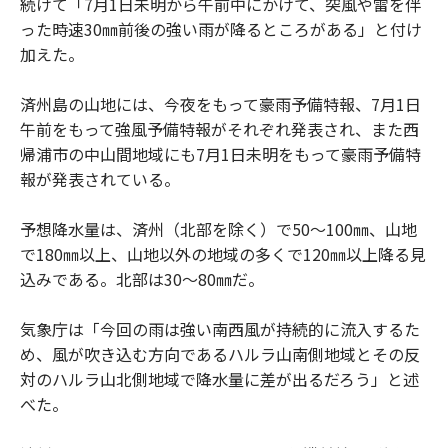
続けて「7月1日未明から午前中にかけて、突風や雷を伴
った時速30㎜前後の強い雨が降るところがある」と付け
加えた。
済州島の山地には、今夜をもって豪雨予備特報、7月1日
午前をもって強風予備特報がそれぞれ発表され、また西
帰浦市の中山間地域にも7月1日未明をもって豪雨予備特
報が発表されている。
予想降水量は、済州（北部を除く）で50～100㎜、山地
で180㎜以上、山地以外の地域の多くで120㎜以上降る見
込みである。北部は30～80㎜だ。
気象庁は「今回の雨は強い南西風が持続的に流入するた
め、風が吹き込む方向であるハルラ山南側地域とその反
対のハルラ山北側地域で降水量に差が出るだろう」と述
べた。