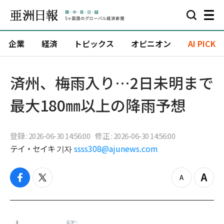
企業
経済
トピックス
オピニオン
AI PICK
済州、梅雨入り…2日未明まで
最大180㎜以上の降雨予想
登録 : 2026-06-30 14:56:00
修正 : 2026-06-30 14:56:00
テイ・セイキ 기자
ssss308@ajunews.com
f
t
z
Z
a
w
o
o
c
i
o
o
e
t
m
m
b
t
o
i