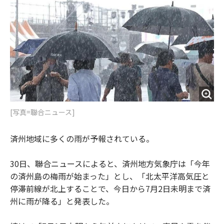
o
e
u
n
o
r
t
k
[写真=聯合ニュース]
済州地域に多くの雨が予報されている。
30日、聯合ニュースによると、済州地方気象庁は「今年
の済州島の梅雨が始まった」とし、「北太平洋高気圧と
停滞前線が北上することで、今日から7月2日未明まで済
州に雨が降る」と発表した。