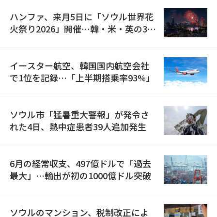
ハンファ、来月5日に「ソウル世界花
火祭り2026」開催…韓・米・英の3カ
国が参加
イースター航空、韓国国内航空会社
で1位を記録…「上半期搭乗率93%」
ソウル市「猛暑重大警報」が発令さ
れた4日、熱中症患者39人追加発生
6月の経常収支、497億ドルで「過去
最大」…輸出が初の1000億ドル突破
ソウルのマンション、税制改正によ