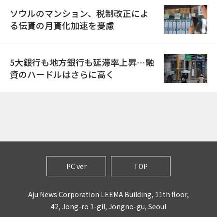
ソウルのマンション、税制改正によ
る伝貰の月貰化加速を憂慮
5大銀行も地方銀行も延滞率上昇…融
資のハードルはさらに高く
PC ver
TOP
Aju News Corporation LEEMA Building, 11th floor,
42, Jong-ro 1-gil, Jongno-gu, Seoul