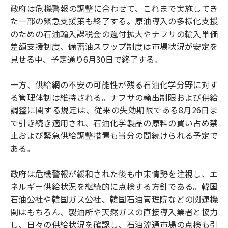
政府は危機警報の調整に合わせて、これまで実施してき
た一部の緊急支援策も終了する。原油導入の多様化支援
のための石油輸入課税金の還付拡大やナフサの輸入単価
差額支援制度、備蓄油スワップ制度は市場状況が安定を
見せる中、予定通り6月30日で終了する。
一方、供給網の不安の可能性が残る石油化学分野に対す
る管理体制は維持される。ナフサの輸出制限および供給
調整に関する規定は、従来の失効期限である8月26日ま
で引き続き適用され、石油化学製品の原料の買い占め禁
止および緊急供給調整措置も当分の間続けられる予定で
ある。
政府は危機警報が緩和された後も中東情勢を注視し、エ
ネルギー供給状況を継続的に点検する方針である。韓国
石油公社や韓国ガス公社、韓国石油管理院などの関連機
関はもちろん、製油所や天然ガスの直接導入業者と協力
し、日々の供給状況を確認し、石油流通市場の点検も引