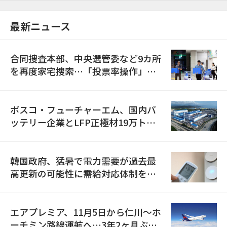
最新ニュース
合同捜査本部、中央選管委など9カ所
を再度家宅捜索…「投票率操作」の
資料を確保
ポスコ・フューチャーエム、国内バ
ッテリー企業とLFP正極材19万トン
の供給契約を締結
韓国政府、猛暑で電力需要が過去最
高更新の可能性に需給対応体制を点
検
エアプレミア、11月5日から仁川〜ホ
ーチミン路線運航へ…3年2ヶ月ぶり