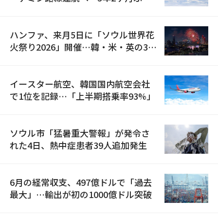
の再開
ハンファ、来月5日に「ソウル世界花
火祭り2026」開催…韓・米・英の3カ
国が参加
イースター航空、韓国国内航空会社
で1位を記録…「上半期搭乗率93%」
ソウル市「猛暑重大警報」が発令さ
れた4日、熱中症患者39人追加発生
6月の経常収支、497億ドルで「過去
最大」…輸出が初の1000億ドル突破