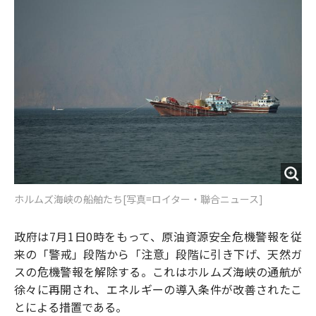
o
e
u
n
o
r
t
k
ホルムズ海峡の船舶たち[写真=ロイター・聯合ニュース]
政府は7月1日0時をもって、原油資源安全危機警報を従
来の「警戒」段階から「注意」段階に引き下げ、天然ガ
スの危機警報を解除する。これはホルムズ海峡の通航が
徐々に再開され、エネルギーの導入条件が改善されたこ
とによる措置である。