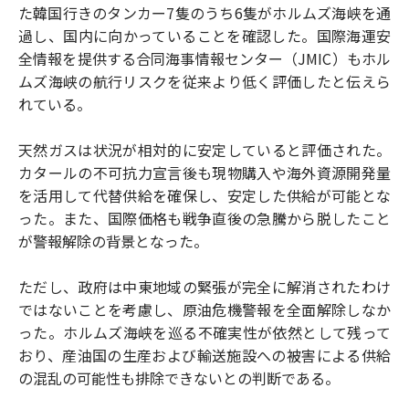
た韓国行きのタンカー7隻のうち6隻がホルムズ海峡を通
過し、国内に向かっていることを確認した。国際海運安
全情報を提供する合同海事情報センター（JMIC）もホル
ムズ海峡の航行リスクを従来より低く評価したと伝えら
れている。
天然ガスは状況が相対的に安定していると評価された。
カタールの不可抗力宣言後も現物購入や海外資源開発量
を活用して代替供給を確保し、安定した供給が可能とな
った。また、国際価格も戦争直後の急騰から脱したこと
が警報解除の背景となった。
ただし、政府は中東地域の緊張が完全に解消されたわけ
ではないことを考慮し、原油危機警報を全面解除しなか
った。ホルムズ海峡を巡る不確実性が依然として残って
おり、産油国の生産および輸送施設への被害による供給
の混乱の可能性も排除できないとの判断である。