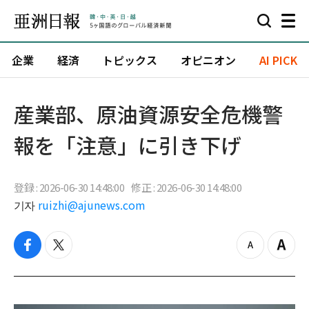
企業
経済
トピックス
オピニオン
AI PICK
産業部、原油資源安全危機警
報を「注意」に引き下げ
登録 : 2026-06-30 14:48:00
修正 : 2026-06-30 14:48:00
기자
ruizhi@ajunews.com
f
t
z
Z
a
w
o
o
c
i
o
o
e
t
m
m
b
t
o
i