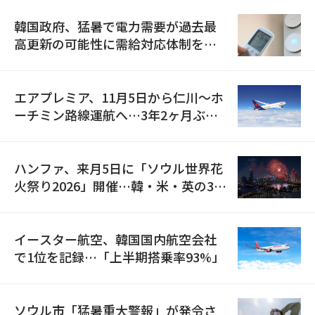
韓国政府、猛暑で電力需要が過去最
高更新の可能性に需給対応体制を点
検
エアプレミア、11月5日から仁川〜ホ
ーチミン路線運航へ…3年2ヶ月ぶり
の再開
ハンファ、来月5日に「ソウル世界花
火祭り2026」開催…韓・米・英の3カ
国が参加
イースター航空、韓国国内航空会社
で1位を記録…「上半期搭乗率93%」
ソウル市「猛暑重大警報」が発令さ