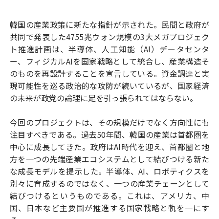
e
t
m
m
b
t
o
i
韓国の産業政策に新たな指針が示された。民間と政府が
o
e
u
n
共同で発表した4755兆ウォン規模の3大メガプロジェク
o
r
t
k
ト推進計画は、半導体、人工知能（AI）データセンタ
ー、フィジカルAIを国家戦略として統合し、産業構造そ
のものを再設計することを宣言している。資金調達と実
現可能性を巡る政治的な攻防が続いているが、国家経済
の未来が政党の論理に足を引っ張られてはならない。
今回のプロジェクトは、その規模だけでなく方向性にも
注目すべきである。過去50年間、韓国の産業は首都圏を
中心に成長してきた。政府はAI時代を迎え、首都圏と地
方を一つの先端産業エコシステムとして結びつける新た
な成長モデルを提示した。半導体、AI、ロボティクスを
別々に育成するのではなく、一つの産業チェーンとして
結びつけるというものである。これは、アメリカ、中
国、日本など主要国が推進する国家戦略と軌を一にす