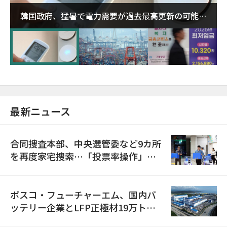
韓国政府、猛暑で電力需要が過去最高更新の可能性
に需給対応体制を点検
最新ニュース
合同捜査本部、中央選管委など9カ所
を再度家宅捜索…「投票率操作」の
資料を確保
ポスコ・フューチャーエム、国内バ
ッテリー企業とLFP正極材19万トン
の供給契約を締結