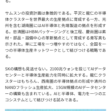
る。
サムスンの投資計画は象徴的である。平沢と龍仁の半導
体クラスターを世界最大の生産拠点に育成する一方、光
州を含む湖南圏にはAI半導体と先端製造の拠点を形成す
る。忠清圏はHBMパッケージングと後工程、慶尚圏は素
材・部品・設備中心の革新拠点として育成する青写真も
示された。単に工場を一つ増やすのではなく、全国を一
つの半導体生産ネットワークとして結びつける戦略であ
る。
SKの構想も見逃せない。2100兆ウォンを投じてAIデータ
センターと半導体生産能力を同時に拡大する。龍仁クラ
スターはもちろん、西南圏の半導体拠点の形成や清州の
NANDフラッシュ生産拡大、15GW規模のAIデータセンタ
ーの構築も含まれている。AIと半導体、電力を一つのエ
コシステムとして結びつける試みである。