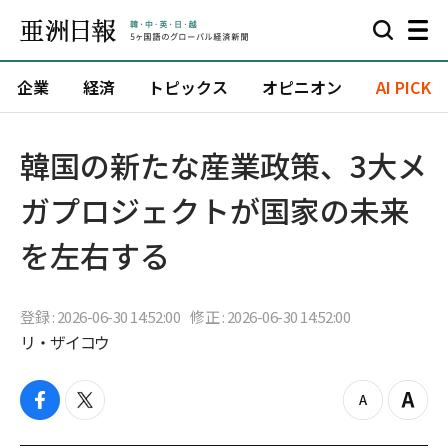
企業
経済
トピックス
オピニオン
AI PICK
韓国の新たな産業政策、3大メ
ガプロジェクトが国家の未来
を左右する
登録 : 2026-06-30 14:52:00
修正 : 2026-06-30 14:52:00
リ・ザイコウ
f
t
z
Z
a
w
o
o
c
i
o
o