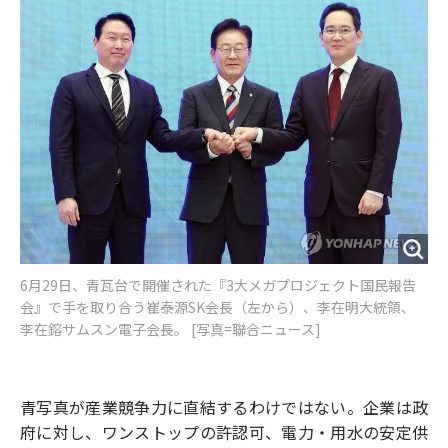
6月29日、青瓦台で開催された『3大メガプロジェクト国民報告
会』で手を取り合う崔泰源SK会長（左から）、李在明大統領、
李在鎔サムスン電子会長。 [写真=聯合ニュース]
青写真が産業競争力に直結するわけではない。企業は政
府に対し、ワンストップの許認可、電力・用水の安定供