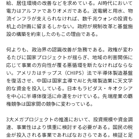
給、居住環境の改善などを求めている。AI時代において
電力はアルファでありオメガである。送電網と用水、物
流インフラが支えられなければ、数千兆ウォンの投資も
机上の計画に留まるしかない。政府が規制改革と基盤施
設の構築を約束したのもこの理由である。
何よりも、政治界の認識改善が急務である。政権が変わ
るたびに国家プロジェクトが揺らぎ、地域の利害関係に
応じて事業の方向性が覆る悪循環を断たなければならな
い。アメリカはチップス（CHIPS）法で半導体製造基盤
を復活させ、中国は国家主導でAIと先端製造業に天文学
的な資金を投入している。日本もラピダス・キオクシア
を中心に半導体復活に命運をかけている。先端産業の覇
権競争は国家間の競争に変わっている。
3大メガプロジェクトの推進において、投資規模や資金調
達、事業性はより慎重に検討する必要がある。国民の税
金が投入される事業であればなおさらである。検証と足