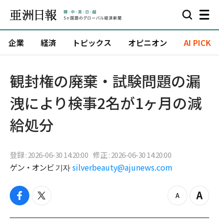
企業
経済
トピックス
オピニオン
AI PICK
観封権の廃棄・試験問題の漏
洩により検事2名が1ヶ月の減
給処分
登録 : 2026-06-30 14:20:00
修正 : 2026-06-30 14:20:00
ゲン・オンビ 기자
silverbeauty@ajunews.com
f
t
z
Z
a
w
o
o
c
i
o
o