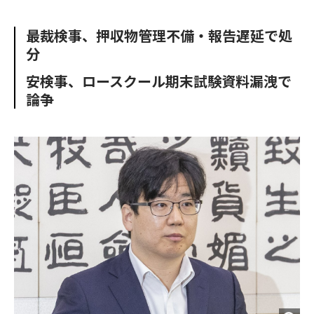
e
t
m
m
b
t
o
i
最裁検事、押収物管理不備・報告遅延で処
o
e
u
n
分
o
r
t
k
安検事、ロースクール期末試験資料漏洩で
論争