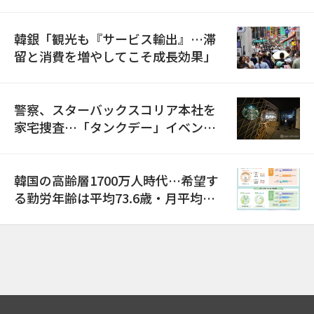
韓銀「観光も『サービス輸出』…滞
留と消費を増やしてこそ成長効果」
警察、スターバックスコリア本社を
家宅捜査…「タンクデー」イベント
巡り侮辱容疑
韓国の高齢層1700万人時代…希望す
る勤労年齢は平均73.6歳・月平均賃
金は300万ウォン以上