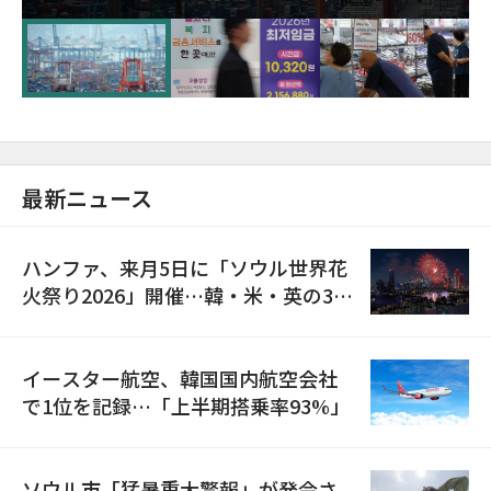
が初の1000億ドル突破
最新ニュース
ハンファ、来月5日に「ソウル世界花
火祭り2026」開催…韓・米・英の3カ
国が参加
イースター航空、韓国国内航空会社
で1位を記録…「上半期搭乗率93%」
ソウル市「猛暑重大警報」が発令さ