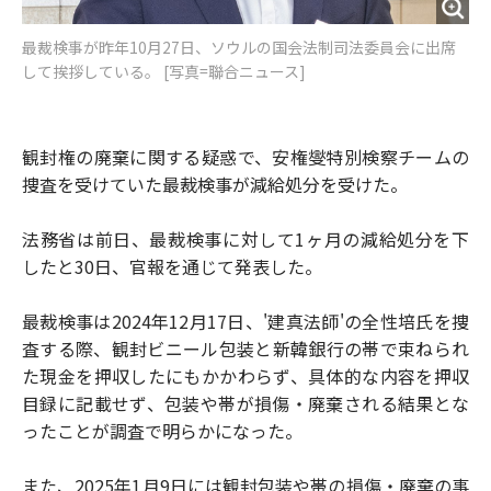
最裁検事が昨年10月27日、ソウルの国会法制司法委員会に出席
して挨拶している。 [写真=聯合ニュース]
観封権の廃棄に関する疑惑で、安権燮特別検察チームの
捜査を受けていた最裁検事が減給処分を受けた。
法務省は前日、最裁検事に対して1ヶ月の減給処分を下
したと30日、官報を通じて発表した。
最裁検事は2024年12月17日、'建真法師'の全性培氏を捜
査する際、観封ビニール包装と新韓銀行の帯で束ねられ
た現金を押収したにもかかわらず、具体的な内容を押収
目録に記載せず、包装や帯が損傷・廃棄される結果とな
ったことが調査で明らかになった。
また、2025年1月9日には観封包装や帯の損傷・廃棄の事