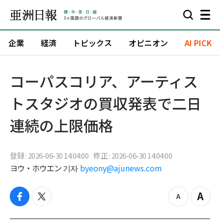
企業
経済
トピックス
オピニオン
AI PICK
コーパスコリア、アーティス
トスタジオの買収発表で二日
連続の上限価格
登録 : 2026-06-30 14:04:00
修正 : 2026-06-30 14:04:00
ヨウ・ホウエン 기자
byeony@ajunews.com
f
t
z
Z
a
w
o
o
c
i
o
o