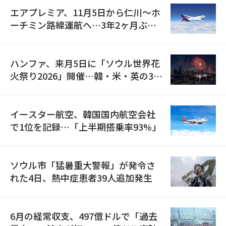
エアプレミア、11月5日から仁川〜ホ
ーチミン路線運航へ…3年2ヶ月ぶり
の再開
ハンファ、来月5日に「ソウル世界花
火祭り2026」開催…韓・米・英の3カ
国が参加
イースター航空、韓国国内航空会社
で1位を記録…「上半期搭乗率93%」
ソウル市「猛暑重大警報」が発令さ
れた4日、熱中症患者39人追加発生
6月の経常収支、497億ドルで「過去