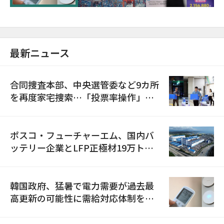
最新ニュース
合同捜査本部、中央選管委など9カ所
を再度家宅捜索…「投票率操作」の
資料を確保
ポスコ・フューチャーエム、国内バ
ッテリー企業とLFP正極材19万トン
の供給契約を締結
韓国政府、猛暑で電力需要が過去最
高更新の可能性に需給対応体制を点
検