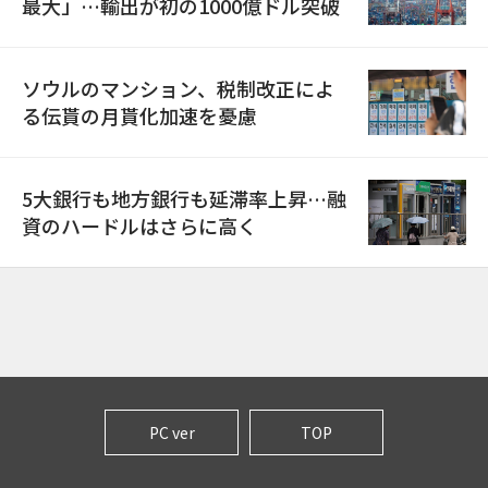
最大」…輸出が初の1000億ドル突破
ソウルのマンション、税制改正によ
る伝貰の月貰化加速を憂慮
5大銀行も地方銀行も延滞率上昇…融
資のハードルはさらに高く
PC ver
TOP