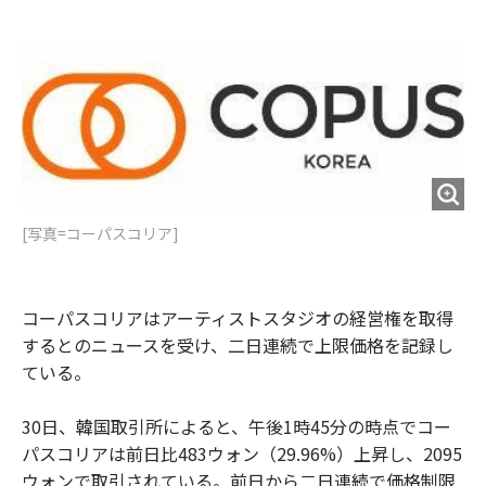
e
t
m
m
b
t
o
i
o
e
u
n
o
r
t
k
[写真=コーパスコリア]
コーパスコリアはアーティストスタジオの経営権を取得
するとのニュースを受け、二日連続で上限価格を記録し
ている。
30日、韓国取引所によると、午後1時45分の時点でコー
パスコリアは前日比483ウォン（29.96%）上昇し、2095
ウォンで取引されている。前日から二日連続で価格制限