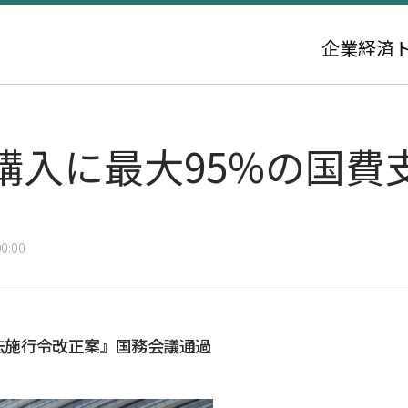
企業
経済
購入に最大95%の国費
0:00
法施行令改正案』国務会議通過