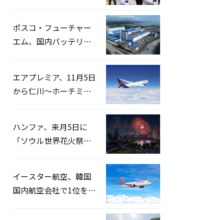
宅捜索…「投票率操
作」の資料を確保
ポスコ・フューチャー
エム、国内バッテリー
企業とLFP正極材19万ト
ンの供給契約を締結
エアプレミア、11月5日
から仁川〜ホーチミン
路線運航へ…3年2ヶ月
ぶりの再開
ハンファ、来月5日に
「ソウル世界花火祭り
2026」開催…韓・米・
英の3カ国が参加
イースター航空、韓国
国内航空会社で1位を記
録…「上半期搭乗率
93%」