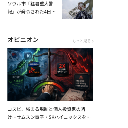
ソウル市「猛暑重大警
報」が発令された4日、
熱中症患者39人追加発
生
オピニオン
もっと見る
コスピ、強まる規制と個人投資家の賭
け…サムスン電子・SKハイニックスを巡
る明暗