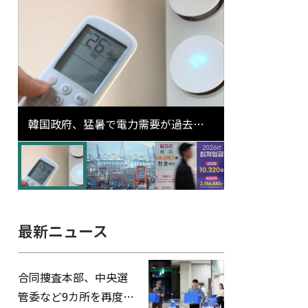
韓国政府、猛暑で電力需要が過去最
高更新の可能性に需給対応体制を点
検
最新ニュース
合同捜査本部、中央選
管委など9カ所を再度家