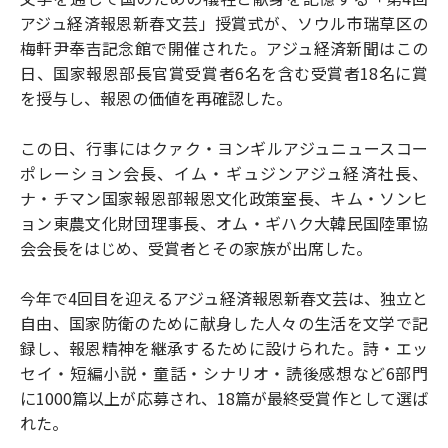
アジュ経済報恩新春文芸」授賞式が、ソウル市瑞草区の
梅軒尹奉吉記念館で開催された。アジュ経済新聞はこの
日、国家報恩部長官賞受賞者6名を含む受賞者18名に賞
を授与し、報恩の価値を再確認した。
この日、行事にはクァク・ヨンギルアジュニュースコー
ポレーション会長、イム・ギュジンアジュ経済社長、
ナ・チマン国家報恩部報恩文化政策室長、キム・ソンヒ
ョン東農文化財団理事長、オム・ギハク大韓民国陸軍協
会会長をはじめ、受賞者とその家族が出席した。
今年で4回目を迎えるアジュ経済報恩新春文芸は、独立と
自由、国家防衛のために献身した人々の生活を文学で記
録し、報恩精神を継承するために設けられた。詩・エッ
セイ・短編小説・童話・シナリオ・読後感想など6部門
に1000篇以上が応募され、18篇が最終受賞作として選ば
れた。