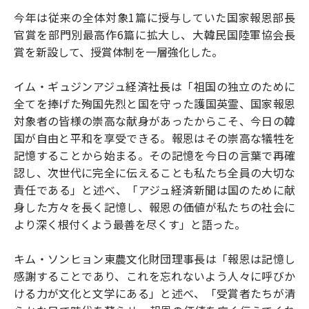
今年は従来の全体対象1篇に授与していた国家報恩部長
官賞を部門別最高作6篇に拡大し、大韓民国陸軍協会長
賞を新設して、授賞体制を一層強化した。
イム・ギュジンアジュ経済社長は「祖国の独立のために
全てを捧げた殉国先烈と国を守った護国英霊、国家報恩
対象者の皆様の崇高な献身があったからこそ、今日の韓
国が自由と平和を享受できる。報恩はその崇高な犠牲を
記憶することから始まる。その記憶を今日の言葉で再確
認し、次世代に完全に伝えることも私たち全員の大切な
責任である」と述べ、「アジュ経済新聞は国のために献
身した方々を長く記憶し、報恩の価値が私たちの社会に
より深く根付くよう最善を尽くす」と語った。
キム・ソンヒョン東農文化財団理事長は「報恩は記憶し
感謝することであり、これを忘れないよう人々に呼びか
ける力が文化と文学にある」と述べ、「受賞者たちが清