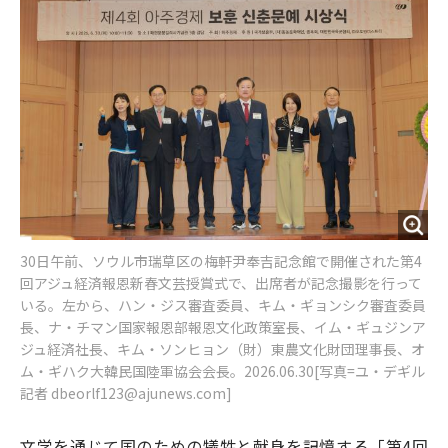
o
e
u
n
o
r
t
k
30日午前、ソウル市瑞草区の梅軒尹奉吉記念館で開催された第4
回アジュ経済報恩新春文芸授賞式で、出席者が記念撮影を行って
いる。左から、ハン・ジス審査委員、キム・ギョンシク審査委員
長、ナ・チマン国家報恩部報恩文化政策室長、イム・ギュジンア
ジュ経済社長、キム・ソンヒョン（財）東農文化財団理事長、オ
ム・ギハク大韓民国陸軍協会会長。2026.06.30[写真=ユ・デギル
記者 dbeorlf123@ajunews.com]
文学を通じて国のための犠牲と献身を記憶する「第4回