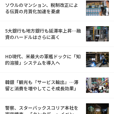
ソウルのマンション、税制改正によ
る伝貰の月貰化加速を憂慮
5大銀行も地方銀行も延滞率上昇…融
資のハードルはさらに高く
HD現代、米最大の軍艦ドックに「知
的溶接」システムを導入へ
韓銀「観光も『サービス輸出』…滞
留と消費を増やしてこそ成長効果」
警察、スターバックスコリア本社を
家宅捜査…「タンクデー」イベント