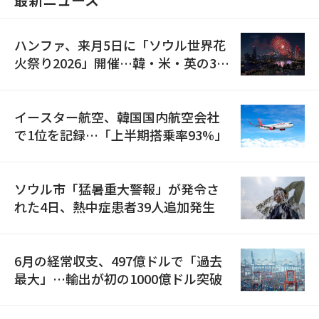
ハンファ、来月5日に「ソウル世界花
火祭り2026」開催…韓・米・英の3カ
国が参加
イースター航空、韓国国内航空会社
で1位を記録…「上半期搭乗率93%」
ソウル市「猛暑重大警報」が発令さ
れた4日、熱中症患者39人追加発生
6月の経常収支、497億ドルで「過去
最大」…輸出が初の1000億ドル突破