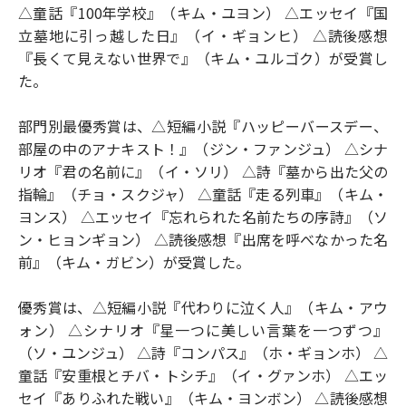
△童話『100年学校』（キム・ユヨン） △エッセイ『国
立墓地に引っ越した日』（イ・ギョンヒ） △読後感想
『長くて見えない世界で』（キム・ユルゴク）が受賞し
た。
部門別最優秀賞は、△短編小説『ハッピーバースデー、
部屋の中のアナキスト！』（ジン・ファンジュ） △シナ
リオ『君の名前に』（イ・ソリ） △詩『墓から出た父の
指輪』（チョ・スクジャ） △童話『走る列車』（キム・
ヨンス） △エッセイ『忘れられた名前たちの序詩』（ソ
ン・ヒョンギョン） △読後感想『出席を呼べなかった名
前』（キム・ガビン）が受賞した。
優秀賞は、△短編小説『代わりに泣く人』（キム・アウ
ォン） △シナリオ『星一つに美しい言葉を一つずつ』
（ソ・ユンジュ） △詩『コンパス』（ホ・ギョンホ） △
童話『安重根とチバ・トシチ』（イ・グァンホ） △エッ
セイ『ありふれた戦い』（キム・ヨンボン） △読後感想