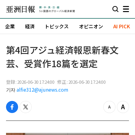
企業
経済
トピックス
オピニオン
AI PICK
第4回アジュ経済報恩新春文
芸、受賞作18篇を選定
登録 : 2026-06-30 17:24:00
修正 : 2026-06-30 17:24:00
기자
alfie312@ajunews.com
f
t
z
Z
a
w
o
o
c
i
o
o
e
t
m
m
b
t
o
i