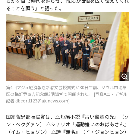
らかな目で時代を蘇らせ、報恩の価値を広く伝えてくれ
ることを願う」と語った。
第4回アジュ経済報恩新春文芸授賞式が30日午前、ソウル市瑞草
区の梅軒尹奉吉記念館3階講堂で開催された。 [写真=ユ・デギル
記者 dbeorlf123@ajunews.com]
国家報恩部長官賞は、△短編小説『古い勲章の光』（ソ
ン・ベクグァン） △シナリオ『運動嫌いのおばあさん』
（イム・ヒョソン） △詩『無名』（イ・ジョンヒョン）