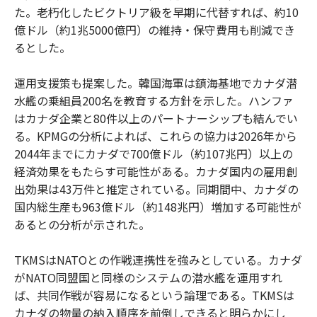
た。老朽化したビクトリア級を早期に代替すれば、約10
億ドル（約1兆5000億円）の維持・保守費用も削減でき
るとした。
運用支援策も提案した。韓国海軍は鎮海基地でカナダ潜
水艦の乗組員200名を教育する方針を示した。ハンファ
はカナダ企業と80件以上のパートナーシップも結んでい
る。KPMGの分析によれば、これらの協力は2026年から
2044年までにカナダで700億ドル（約107兆円）以上の
経済効果をもたらす可能性がある。カナダ国内の雇用創
出効果は43万件と推定されている。同期間中、カナダの
国内総生産も963億ドル（約148兆円）増加する可能性が
あるとの分析が示された。
TKMSはNATOとの作戦連携性を強みとしている。カナダ
がNATO同盟国と同様のシステムの潜水艦を運用すれ
ば、共同作戦が容易になるという論理である。TKMSは
カナダの物量の納入順序を前倒しできると明らかにし