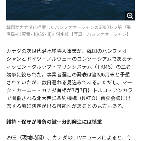
韓国がカナダに提案したハンファオーシャンの3000トン級『張
保皐-III 配置-II(KSS-III)』潜水艦【写真＝ハンファオーシャン】
カナダの次世代潜水艦導入事業が、韓国のハンファオー
シャンとドイツ・ノルウェーのコンソーシアムであるテ
ィッセン・クルップ・マリンシステム（TKMS）の二者
競争に絞られた。事業者選定の発表は当初6月末と予想
されていたが、数日遅れる見込みである。ただし、マー
ク・カーニー・カナダ首相が7月7日にトルコ・アンカラ
で開催される北大西洋条約機構（NATO）首脳会議に出
席する前に決定が出る可能性があるとの見方もある。
維持・保守が勝負の鍵…分割発注には慎重
29日（現地時間）、カナダのCTVニュースによると、今