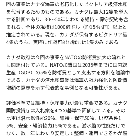
回の事業はカナダ海軍の老朽化したビクトリア級潜水艦
を代替するためのものである。カナダは最大12隻を導入
する計画であり、30～50年にわたる維持・保守契約も含
まれる。全体の規模は1000億ドル（約154兆円）以上と
推定されている。現在、カナダが保有するビクトリア級
4隻のうち、実際に作戦可能な戦力は1隻のみである。
カナダ政府は今回の事業をNATOの防衛費拡大の流れと
も関連付けている。NATO加盟国は2035年までに国内総
生産（GDP）の5%を防衛費として支出する方針を議論中
である。カナダの潜水艦事業は海軍の戦力強化と防衛費
増額の意志を示す代表的な事例となる可能性がある。
評価基準では維持・保守能力が最も重要である。カナダ
国防投資庁は入札案を4つの基準で評価している。その
比重は潜水艦性能20%、維持・保守50%、財務条件1
5%、安全・経済協力15%である。潜水艦の性能だけで
なく、数十年にわたり安定して整備・運用できるかが鍵