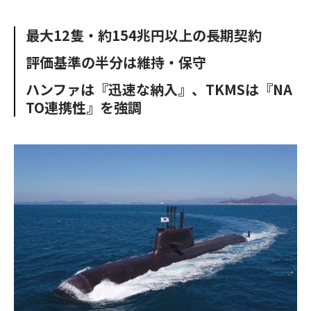
e
t
m
m
b
t
o
i
最大12隻・約154兆円以上の長期契約
o
e
u
n
o
r
t
評価基準の半分は維持・保守
k
ハンファは『迅速な納入』、TKMSは『NA
TO連携性』を強調