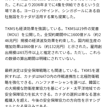
た。これにより2036年までに4隻を供給できるという立
場である。ヨーロッパやインド、シンガポールにある自
社施設をカナダが活用する案も提案した。
TKMSも経済効果を強調している。TKMSは19件の覚書
（MOU）を公開した。全契約期間中に1600億ドル（約2
46兆円）規模の経済波及効果を約束した。国内総生産の
増加効果は860億ドル（約132兆円）と示された。雇用創
出規模は65万件以上と推定されている。ただし、これら
の数値の算出期間は明確にされていない。
最終決定は安全保障戦略とも関連している。TKMSを選
択すれば、カナダはNATO内の作戦連携性と北極防衛戦
略を強化できる。ハンファオーシャンを選べば、韓国と
の大規模な防衛産業協力を基にインド・太平洋地域での
安全保障協力を拡大できる。カナダの選択は単なる潜水
艦購入を超え、今後の安全保障協力の方向性を示すシグ
ナルとなる見込みである。