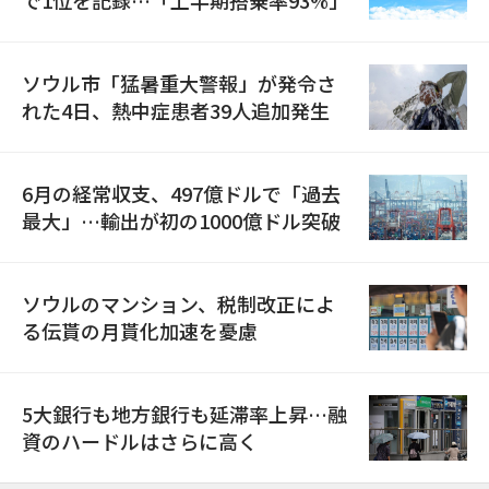
で1位を記録…「上半期搭乗率93%」
ソウル市「猛暑重大警報」が発令さ
れた4日、熱中症患者39人追加発生
6月の経常収支、497億ドルで「過去
最大」…輸出が初の1000億ドル突破
ソウルのマンション、税制改正によ
る伝貰の月貰化加速を憂慮
5大銀行も地方銀行も延滞率上昇…融
資のハードルはさらに高く