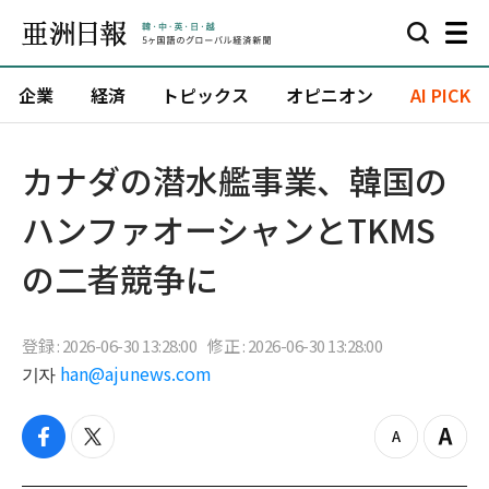
企業
経済
トピックス
オピニオン
AI PICK
カナダの潜水艦事業、韓国の
ハンファオーシャンとTKMS
の二者競争に
登録 : 2026-06-30 13:28:00
修正 : 2026-06-30 13:28:00
기자
han@ajunews.com
f
t
z
Z
a
w
o
o
c
i
o
o