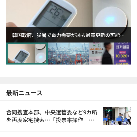
韓国政府、猛暑で電力需要が過去最高更新の可能性
に需給対応体制を点検
最新ニュース
合同捜査本部、中央選管委など9カ所
を再度家宅捜索…「投票率操作」の
資料を確保