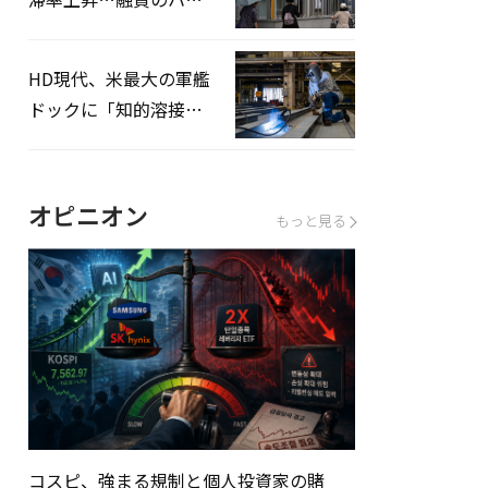
ドルはさらに高く
HD現代、米最大の軍艦
ドックに「知的溶接」
システムを導入へ
オピニオン
もっと見る
コスピ、強まる規制と個人投資家の賭