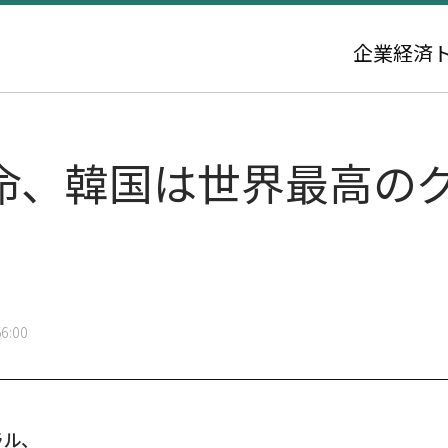
企業
経済
命、韓国は世界最高のグ
6:00
ラル、