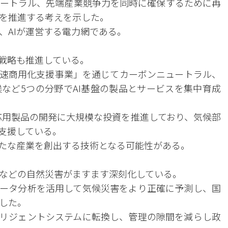
ートラル、先端産業競争力を同時に確保するために再
を推進する考えを示した。
、AIが運営する電力網である。
る戦略も推進している。
迅速商用化支援事業」を通じてカーボンニュートラル、
など5つの分野でAI基盤の製品とサービスを集中育成
AI応用製品の開発に大規模な投資を推進しており、気候部
に支援している。
新たな産業を創出する技術となる可能性がある。
などの自然災害がますます深刻化している。
データ分析を活用して気候災害をより正確に予測し、国
した。
テリジェントシステムに転換し、管理の隙間を減らし政