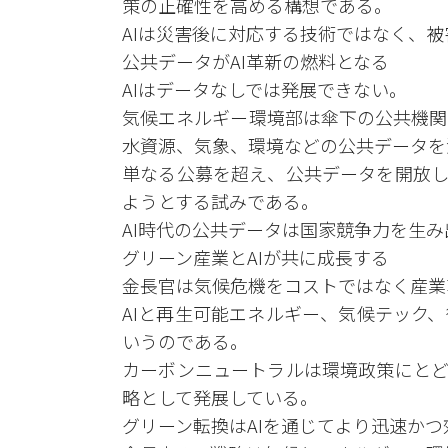
策の正確性を高める構想である。
AIは災害後に対応する技術ではなく、
公共データがAI革新の燃料となる
AIはデータなしでは発展できない。
気候エネルギー環境部は傘下の公共機関
水資源、気象、環境などの公共データを
単なる公募を超え、公共データを開放し
ようとする試みである。
AI時代の公共データは国家競争力を生
グリーン産業とAIが共に成長する
金長官は気候危機をコストではなく産業
AIと再生可能エネルギー、気候テック
いうのである。
カーボンニュートラルは環境政策にとど
略として発展している。
グリーン転換はAIを通じてより迅速か