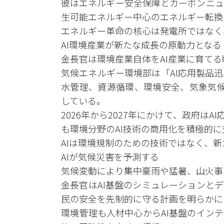
彼はエネルギー安全保障とカーボンニュ
生可能エネルギー中心のエネルギー転換
エネルギー革命の核心は発電所ではなく
AI環境産業が新たな成長の原動力となる
金長官は環境産業自体をAI産業に育て
気候エネルギー環境部は「AI応用製品
水管理、資源循環、環境安全、気象気候
している。
2026年から2027年にかけて、政府は
も環境分野のAI技術の商用化を積極的
AIは環境規制のための技術ではなく、
AIが気候災害を予測する
気候変動により集中豪雨や猛暑、山火事
金長官はAI基盤のシミュレーションと
民の安全を先制的に守る計画を明らかに
環境管理も人材中心からAI基盤のイン