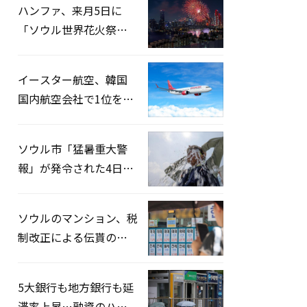
ハンファ、来月5日に
「ソウル世界花火祭り
2026」開催…韓・米・
英の3カ国が参加
イースター航空、韓国
国内航空会社で1位を記
録…「上半期搭乗率
93%」
ソウル市「猛暑重大警
報」が発令された4日、
熱中症患者39人追加発
生
ソウルのマンション、税
制改正による伝貰の月
貰化加速を憂慮
5大銀行も地方銀行も延
滞率上昇…融資のハー