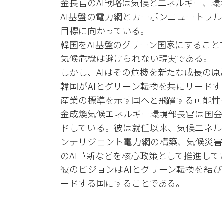
金長官のAI戦略は気候とエネルギー、
AI基盤の電力網とカーボンニュートラ
目標に向かっている。
韓国をAI基盤のグリーン国家にすること
気候危機は避けられない現実である。
しかし、AIはその危機を新たな成長の
韓国がAIとグリーン転換を共にリード
産業の標準を示す国へと飛躍する可能性
金成煥気候エネルギー環境部長官は国会
ドしている。彼は就任以来、気候エネルギ
ンテリジェント電力網の構築、気候災害
のAI革新などを核心政策として推進して
彼のビジョンはAIとグリーン転換を結
ードする国にすることである。