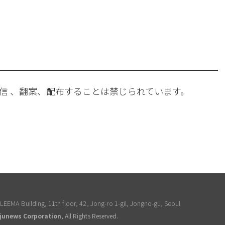
。
信 、翻案、配布することは禁じられています。
EEMA Building, 11th floor, 42, Jong-ro 1-gil, Jongno-gu, Seoul
junews Corporation
, All Rights Reserved.