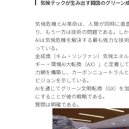
気候テックが生み出す韓国のグリーン
気候危機とAI革命は、人類が同時に直
り、もう一方は技術の問題である。しか
AIは気候危機を解決する最も強力な技
っている。
金成煥（キム・ソンファン）気候エネル
ギー・環境AI大転換（AX）」と定義し
力網を構築し、カーボンニュートラルと
ビジョンを示している。
AIを通じてグリーン文明転換（GX）を
にすることが彼の戦略である。
質問は明確である。