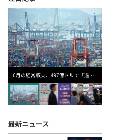
6月の経常収支、497億ドルで「過去
最大」…輸出が初の1000億ドル突破
最新ニュース