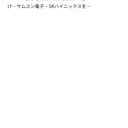
け…サムスン電子・SKハイニックスを巡
る明暗