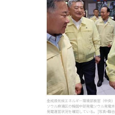
金成煥気候エネルギー環境部長官（中央）
ソウル麻浦区の韓国中部発電ソウル発電本
発電運営状況を確認している。 [写真=聯合