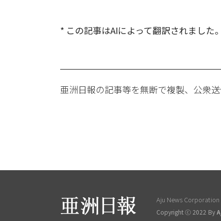
* この記事はAIによって翻訳されました
亜洲日報の記事等を無断で複製、公衆送
Aju News Corporation L
Copyright ⓒ 2022 By
A