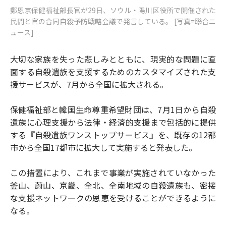
鄭恩京保健福祉部長官が29日、ソウル・陽川区役所で開催された
民間と官の合同自殺予防戦略会議で発言している。 [写真=聯合ニ
ュース]
大切な家族を失った悲しみとともに、現実的な問題に直
面する自殺遺族を支援するためのカスタマイズされた支
援サービスが、7月から全国に拡大される。
保健福祉部と韓国生命尊重希望財団は、7月1日から自殺
遺族に心理支援から法律・経済的支援まで包括的に提供
する『自殺遺族ワンストップサービス』を、既存の12都
市から全国17都市に拡大して実施すると発表した。
この措置により、これまで事業が実施されていなかった
釜山、蔚山、京畿、全北、全南地域の自殺遺族も、密接
な支援ネットワークの恩恵を受けることができるように
なる。