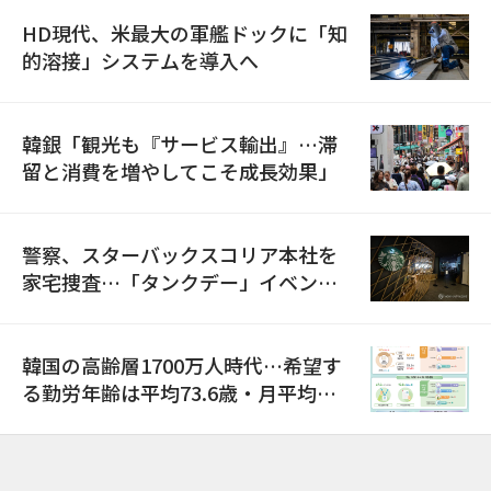
HD現代、米最大の軍艦ドックに「知
的溶接」システムを導入へ
韓銀「観光も『サービス輸出』…滞
留と消費を増やしてこそ成長効果」
警察、スターバックスコリア本社を
家宅捜査…「タンクデー」イベント
巡り侮辱容疑
韓国の高齢層1700万人時代…希望す
る勤労年齢は平均73.6歳・月平均賃
金は300万ウォン以上