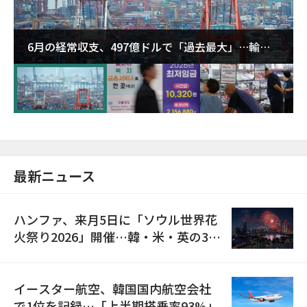
6月の経常収支、497億ドルで「過去最大」…輸出
が初の1000億ドル突破
最新ニュース
ハンファ、来月5日に「ソウル世界花
火祭り2026」開催…韓・米・英の3カ
国が参加
イースター航空、韓国国内航空会社
で1位を記録…「上半期搭乗率93%」