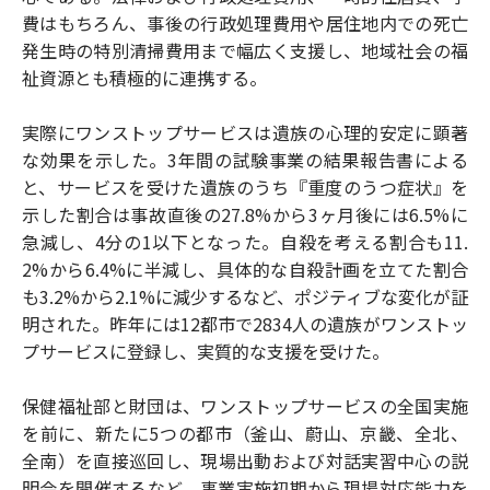
費はもちろん、事後の行政処理費用や居住地内での死亡
発生時の特別清掃費用まで幅広く支援し、地域社会の福
祉資源とも積極的に連携する。
実際にワンストップサービスは遺族の心理的安定に顕著
な効果を示した。3年間の試験事業の結果報告書による
と、サービスを受けた遺族のうち『重度のうつ症状』を
示した割合は事故直後の27.8%から3ヶ月後には6.5%に
急減し、4分の1以下となった。自殺を考える割合も11.
2%から6.4%に半減し、具体的な自殺計画を立てた割合
も3.2%から2.1%に減少するなど、ポジティブな変化が証
明された。昨年には12都市で2834人の遺族がワンストッ
プサービスに登録し、実質的な支援を受けた。
保健福祉部と財団は、ワンストップサービスの全国実施
を前に、新たに5つの都市（釜山、蔚山、京畿、全北、
全南）を直接巡回し、現場出動および対話実習中心の説
明会を開催するなど、事業実施初期から現場対応能力を