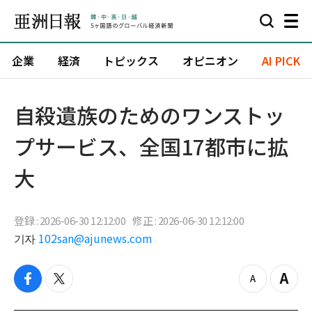
企業
経済
トピックス
オピニオン
AI PICK
自殺遺族のためのワンストッ
プサービス、全国17都市に拡
大
登録 : 2026-06-30 12:12:00
修正 : 2026-06-30 12:12:00
기자
102san@ajunews.com
f
t
z
Z
a
w
o
o
c
i
o
o