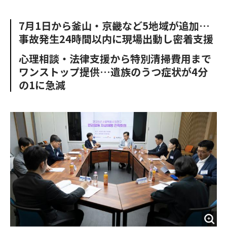
e
t
m
m
b
t
o
i
7月1日から釜山・京畿など5地域が追加…
o
e
u
n
事故発生24時間以内に現場出動し密着支援
o
r
t
k
心理相談・法律支援から特別清掃費用まで
ワンストップ提供…遺族のうつ症状が4分
の1に急減