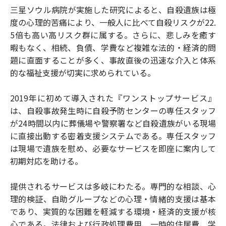
三星ソウル病院が実施した研究によると、自殺遺族は極
度の心理的苦痛により、一般人に比べて自殺リスクが22.
5倍も高い高リスク群に属する。さらに、悲しみを癒す
暇もなく、相続、負債、学費など複雑な法的・経済的問
題に直面することが多く、事故直後の迅速な介入と体系
的な福祉支援が切実に求められている。
2019年に初めて導入された『ワンストップサービス』
は、自殺事故発生時に自殺予防センターの専任スタッフ
が24時間以内に葬儀場や警察署など自殺遺族がいる現場
に直接出動する密着支援システムである。専任スタッフ
は現場で遺族を慰め、必要なサービスを即座に案内して
初期対応を助ける。
提供されるサービスは多岐にわたる。専門的な相談、心
理的検証、自助グループなどの心理・情緒的支援は基本
であり、実質的な困難を軽減する環境・経済的支援が核
心である。法律および行政処理費用、一時的住居費、学