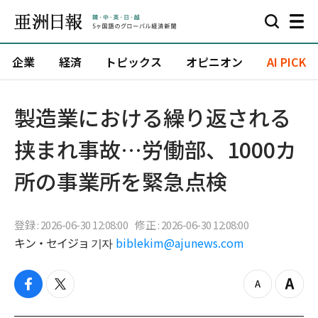
企業
経済
トピックス
オピニオン
AI PICK
製造業における繰り返される
挟まれ事故…労働部、1000カ
所の事業所を緊急点検
登録 : 2026-06-30 12:08:00
修正 : 2026-06-30 12:08:00
キン・セイジョ 기자
biblekim@ajunews.com
f
t
z
Z
a
w
o
o
c
i
o
o