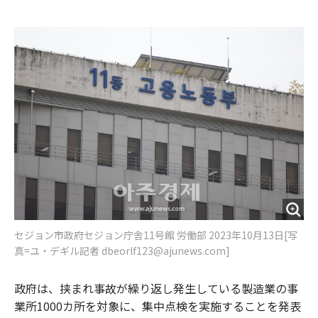
e
t
m
m
b
t
o
i
o
e
u
n
o
r
t
k
セジョン市政府セジョン庁舎11号館 労働部 2023年10月13日[写
真=ユ・デギル記者 dbeorlf123@ajunews.com]
政府は、挟まれ事故が繰り返し発生している製造業の事
業所1000カ所を対象に、集中点検を実施することを発表