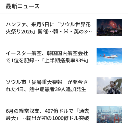
最新ニュース
ハンファ、来月5日に「ソウル世界花
火祭り2026」開催…韓・米・英の3カ
国が参加
イースター航空、韓国国内航空会社
で1位を記録…「上半期搭乗率93%」
ソウル市「猛暑重大警報」が発令さ
れた4日、熱中症患者39人追加発生
6月の経常収支、497億ドルで「過去
最大」…輸出が初の1000億ドル突破