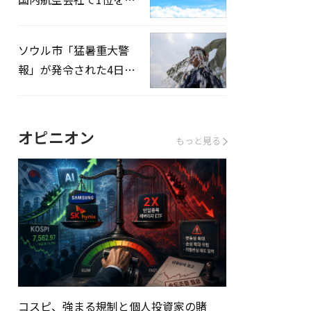
録…「上半期搭乗率
93%」
ソウル市「猛暑重大警
報」が発令された4日、
熱中症患者39人追加発
生
オピニオン
もっと見る
コスピ、強まる規制と個人投資家の賭