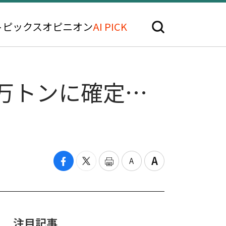
トピックス
オピニオン
AI PICK
62万トンに確定…
注目記事