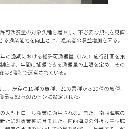
許可漁獲量の対象魚種を増やし、不必要な規制を見直
きる操業能力を向上させ、漁業者の収益増加を図る。
27年の漁期における総許可漁獲量（TAC）施行計画を策
AC制度は、年間に捕獲できる漁獲量の上限を定め、その
在は3段階で運営されている。
し、既存の18種の魚種、21の業種から19種の魚種、
獲量は62万3079トンに設定された。
の大型トロール漁業に適用される。また、南西海域の
新たに対象業種に含まれた。南西海域の外掛け中型底
。特定の水域を区画して漁具を設置し、操業する「政