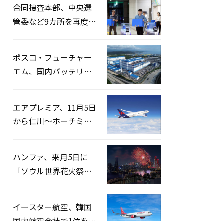
合同捜査本部、中央選
管委など9カ所を再度家
宅捜索…「投票率操
作」の資料を確保
ポスコ・フューチャー
エム、国内バッテリー
企業とLFP正極材19万ト
ンの供給契約を締結
エアプレミア、11月5日
から仁川〜ホーチミン
路線運航へ…3年2ヶ月
ぶりの再開
ハンファ、来月5日に
「ソウル世界花火祭り
2026」開催…韓・米・
英の3カ国が参加
イースター航空、韓国
国内航空会社で1位を記