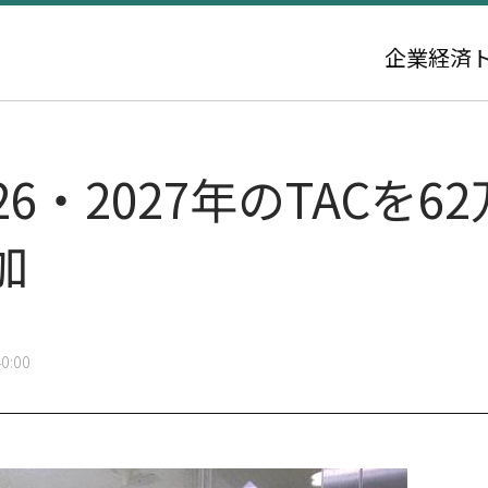
企業
経済
6・2027年のTACを
加
0:00