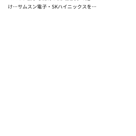
け…サムスン電子・SKハイニックスを巡
る明暗