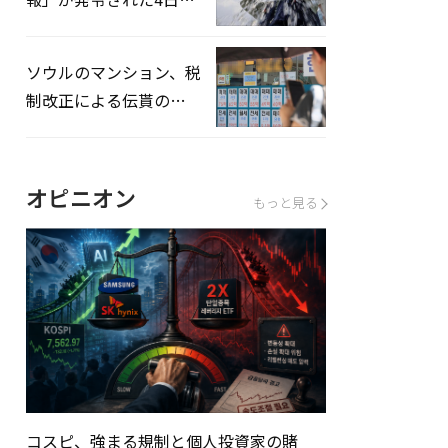
熱中症患者39人追加発
生
ソウルのマンション、税
制改正による伝貰の月
貰化加速を憂慮
オピニオン
もっと見る
コスピ、強まる規制と個人投資家の賭