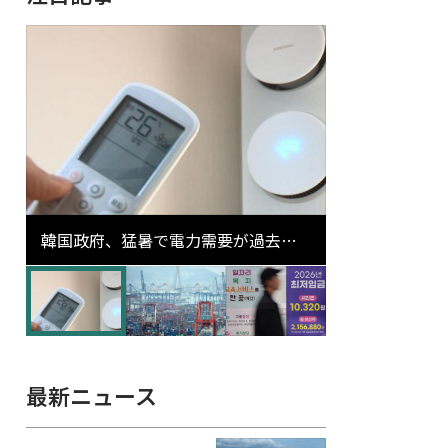
韓国政府、猛暑で電力需要が過去最
高更新の可能性に需給対応体制を点
検
最新ニュース