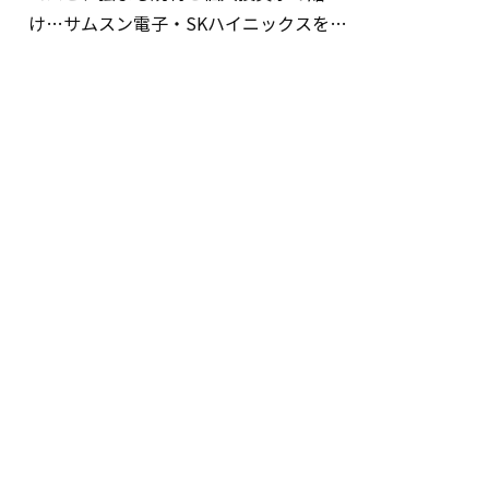
け…サムスン電子・SKハイニックスを巡
る明暗