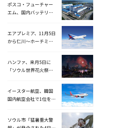
ポスコ・フューチャー
エム、国内バッテリー
企業とLFP正極材19万ト
ンの供給契約を締結
エアプレミア、11月5日
から仁川〜ホーチミン
路線運航へ…3年2ヶ月
ぶりの再開
ハンファ、来月5日に
「ソウル世界花火祭り
2026」開催…韓・米・
英の3カ国が参加
イースター航空、韓国
国内航空会社で1位を記
録…「上半期搭乗率
93%」
ソウル市「猛暑重大警
報」が発令された4日、