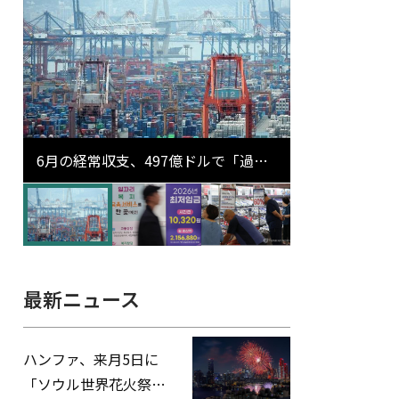
6月の経常収支、497億ドルで「過去
最大」…輸出が初の1000億ドル突破
最新ニュース
ハンファ、来月5日に
「ソウル世界花火祭り