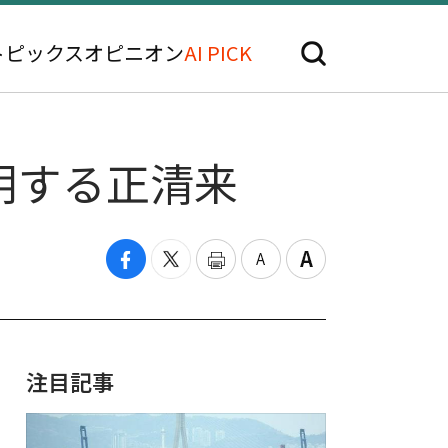
トピックス
オピニオン
AI PICK
明する正清来
注目記事