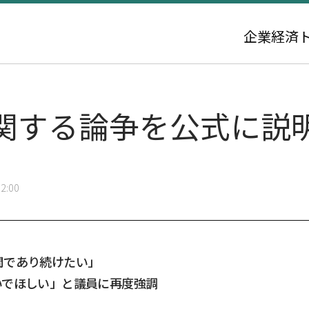
企業
経済
関する論争を公式に説
2:00
間であり続けたい」
いでほしい」と議員に再度強調