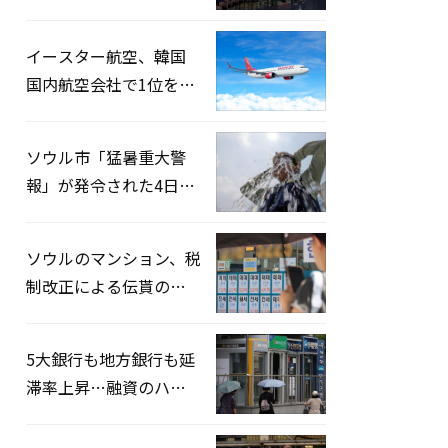
2026」開催…韓・米・
英の3カ国が参加
イースター航空、韓国
国内航空会社で1位を記
録…「上半期搭乗率
93%」
ソウル市「猛暑重大警
報」が発令された4日、
熱中症患者39人追加発
生
ソウルのマンション、税
制改正による伝貰の月
貰化加速を憂慮
5大銀行も地方銀行も延
滞率上昇…融資のハー
ドルはさらに高く