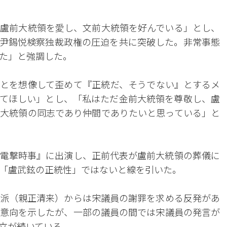
盧前大統領を愛し、文前大統領を好んでいる」とし、
尹錫悦検察独裁政権の圧迫を共に突破した。非常事態
た」と強調した。
とを想像して歪めて『正統だ、そうでない』とするメ
てほしい」とし、「私はただ金前大統領を尊敬し、盧
大統領の同志であり仲間でありたいと思っている」と
オ『電撃時事』に出演し、正前代表が盧前大統領の葬儀に
「盧武鉉の正統性」ではないと線を引いた。
派（親正清来）からは宋議員の謝罪を求める反発があ
意向を示したが、一部の議員の間では宋議員の発言が
立が続いている。