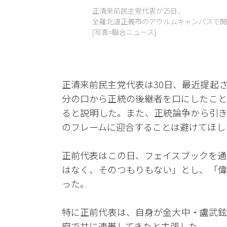
正清来前民主党代表が25日、
全羅北道正義市のアウルムキャンパスで開
[写真=聯合ニュース]
正清来前民主党代表は30日、最近提起
分の口から正統の後継者を口にしたこと
ると説明した。また、正統論争から引き
のフレームに迎合することは避けてほし
正前代表はこの日、フェイスブックを通
はなく、そのつもりもない」とし、「偉
った。
特に正前代表は、自身が金大中・盧武鉉
府で共に連帯してきたと主張した。