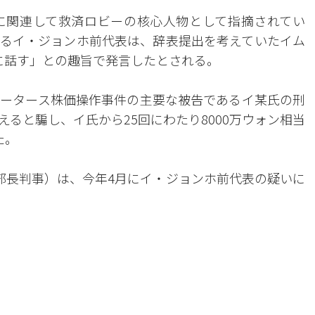
に関連して救済ロビーの核心人物として指摘されてい
るイ・ジョンホ前代表は、辞表提出を考えていたイム
Pに話す」との趣旨で発言したとされる。
ータース株価操作事件の主要な被告であるイ某氏の刑
ると騙し、イ氏から25回にわたり8000万ウォン相当
た。
部長判事）は、今年4月にイ・ジョンホ前代表の疑いに
。