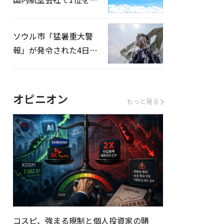
録…「上半期搭乗率
93%」
ソウル市「猛暑重大警
報」が発令された4日、
熱中症患者39人追加発
生
オピニオン
もっと見る
コスピ、強まる規制と個人投資家の賭