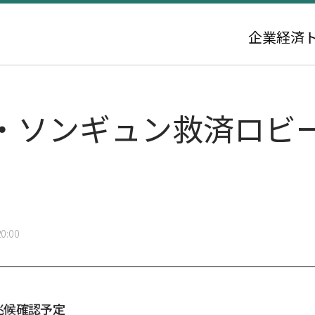
企業
経済
・ソンギュン救済ロビ
0:00
兆候確認予定