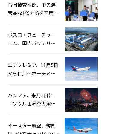
合同捜査本部、中央選
管委など9カ所を再度家
宅捜索…「投票率操
作」の資料を確保
ポスコ・フューチャー
エム、国内バッテリー
企業とLFP正極材19万ト
ンの供給契約を締結
エアプレミア、11月5日
から仁川〜ホーチミン
路線運航へ…3年2ヶ月
ぶりの再開
ハンファ、来月5日に
「ソウル世界花火祭り
2026」開催…韓・米・
英の3カ国が参加
イースター航空、韓国
国内航空会社で1位を記