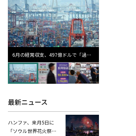
6月の経常収支、497億ドルで「過去
最大」…輸出が初の1000億ドル突破
最新ニュース
ハンファ、来月5日に
「ソウル世界花火祭り