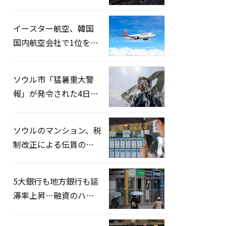
2026」開催…韓・米・
英の3カ国が参加
イースター航空、韓国
国内航空会社で1位を記
録…「上半期搭乗率
93%」
ソウル市「猛暑重大警
報」が発令された4日、
熱中症患者39人追加発
生
ソウルのマンション、税
制改正による伝貰の月
貰化加速を憂慮
5大銀行も地方銀行も延
滞率上昇…融資のハー
ドルはさらに高く