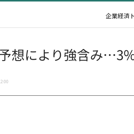
企業
経済
績予想により強含み…3
2:00