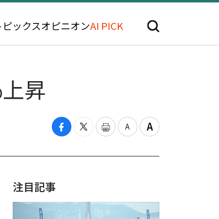
トピックス
オピニオン
AI PICK
%上昇
注目記事