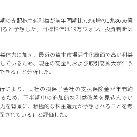
半期の支配株主純利益が前年同期比7.3%増の1兆8656億
ると予想した。目標株価は19万ウォン、投資判断は
利益体力に加え、最近の資本市場活性化局面で高い利益
しているため、現在の高金利および取引高拡大が伴う
できる」と分析した。
行により、同社の損保子会社の支払保険金が年間約
されるため、下半期中の追加的な利益改善を見込んでい
力を背景に、積極的な株主還元が予想されることを考
保されている」と評価した。