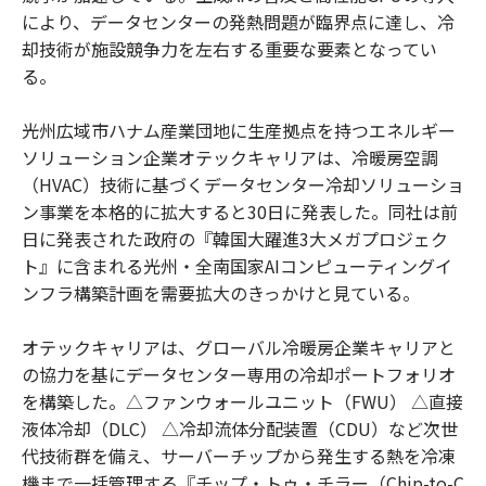
により、データセンターの発熱問題が臨界点に達し、冷
却技術が施設競争力を左右する重要な要素となってい
る。
光州広域市ハナム産業団地に生産拠点を持つエネルギー
ソリューション企業オテックキャリアは、冷暖房空調
（HVAC）技術に基づくデータセンター冷却ソリューショ
ン事業を本格的に拡大すると30日に発表した。同社は前
日に発表された政府の『韓国大躍進3大メガプロジェク
ト』に含まれる光州・全南国家AIコンピューティングイ
ンフラ構築計画を需要拡大のきっかけと見ている。
オテックキャリアは、グローバル冷暖房企業キャリアと
の協力を基にデータセンター専用の冷却ポートフォリオ
を構築した。△ファンウォールユニット（FWU） △直接
液体冷却（DLC） △冷却流体分配装置（CDU）など次世
代技術群を備え、サーバーチップから発生する熱を冷凍
機まで一括管理する『チップ・トゥ・チラー（Chip-to-C