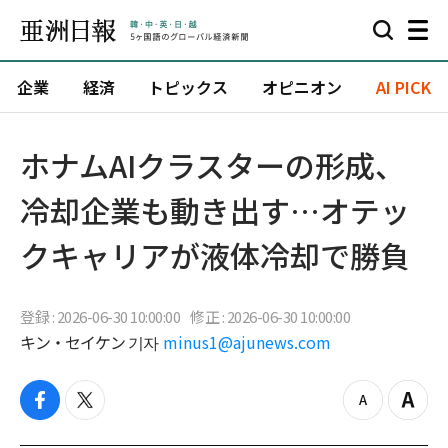
企業
経済
トピックス
オピニオン
AI PICK
ホナムAIクラスターの形成、
冷却企業も動き出す…オテッ
クキャリアが液体冷却で勝負
登録 : 2026-06-30 10:00:00
修正 : 2026-06-30 10:00:00
キン・セイケン 기자
minus1@ajunews.com
f
t
z
Z
a
w
o
o
c
i
o
o