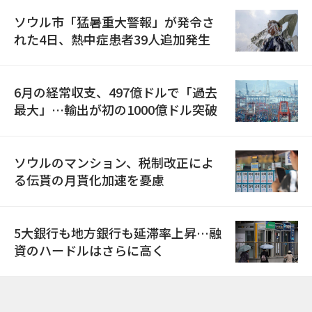
ソウル市「猛暑重大警報」が発令さ
れた4日、熱中症患者39人追加発生
6月の経常収支、497億ドルで「過去
最大」…輸出が初の1000億ドル突破
ソウルのマンション、税制改正によ
る伝貰の月貰化加速を憂慮
5大銀行も地方銀行も延滞率上昇…融
資のハードルはさらに高く