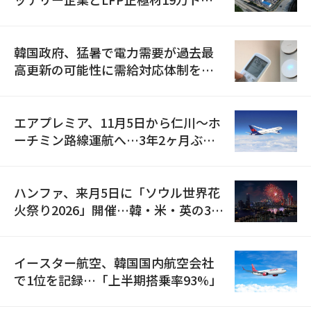
の供給契約を締結
韓国政府、猛暑で電力需要が過去最
高更新の可能性に需給対応体制を点
検
エアプレミア、11月5日から仁川〜ホ
ーチミン路線運航へ…3年2ヶ月ぶり
の再開
ハンファ、来月5日に「ソウル世界花
火祭り2026」開催…韓・米・英の3カ
国が参加
イースター航空、韓国国内航空会社
で1位を記録…「上半期搭乗率93%」