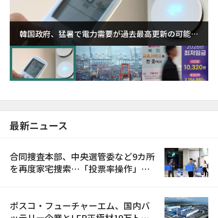
韓国政府、猛暑で電力需要が過去最高更新の可能性
に需給対応体制を点検
最新ニュース
合同捜査本部、中央選管委など9カ所
を再度家宅捜索…「投票率操作」の
資料を確保
ポスコ・フューチャーエム、国内バ
ッテリー企業とLFP正極材19万トン