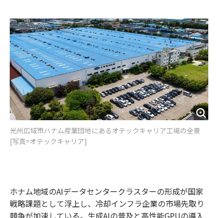
e
t
m
m
b
t
o
i
o
e
u
n
o
r
t
k
光州広域市ハナム産業団地にあるオテックキャリア工場の全景
[写真=オテックキャリア]
ホナム地域のAIデータセンタークラスターの形成が国家
戦略課題として浮上し、冷却インフラ企業の市場先取り
競争が加速している。生成AIの普及と高性能GPUの導入