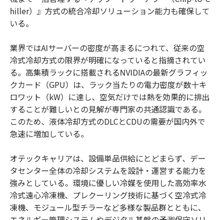
hiller）』方式の統合冷却ソリューション能力も確保して
いる。
業界ではAIサーバーの密度が高まるにつれて、従来の空
冷式冷却方式の限界が明確になっていると指摘されてい
る。高集積ラックに搭載されるNVIDIAの最新グラフィッ
クカード（GPU）は、ラック当たりの電力密度が数十キ
ロワット（kW）に達し、空気だけでは熱を効果的に排出
することが難しいとの見解が専門家の共通認識である。
このため、液体冷却方式のDLCとCDUの需要が国内外で
急速に増加している。
オテックキャリアは、設備単品供給にとどまらず、デー
タセンター全体の冷却システムを設計・運営する能力を
強みとしている。環境に優しい冷媒を使用した高効率水
冷式遠心冷凍機、プレクーリング技術に基づく空冷式冷
凍機、モジュール型チラーなど多様な製品群とともに、
エネルギー管理システムやデジタル基盤の予測保守ソリ