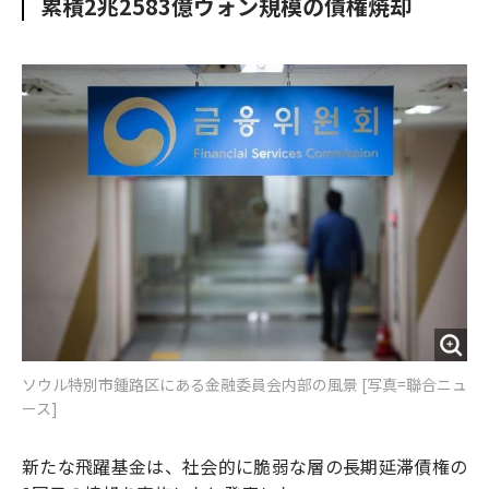
累積2兆2583億ウォン規模の債権焼却
o
e
u
n
o
r
t
k
ソウル特別市鍾路区にある金融委員会内部の風景 [写真=聯合ニュ
ース]
新たな飛躍基金は、社会的に脆弱な層の長期延滞債権の