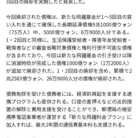
3回目の焼却を実施したと発表した。
今回焼却された債権は、新たな飛躍基金が1～5回目の買
い入れを通じて確保した長期延滞債権9兆1000億ウォン
（75万人）中、5000億ウォン、6万9000人分である。
1・2回目と同様に、生活保護受給者・障害年金受給者・
戦傷者などの審査省略対象債権と権利行使不可能な債権
が含まれており、今回は新たな飛躍基金の引き受け以降
に消滅時効が完成した債権1000億ウォン（1万2000人）
が追加で焼却された。1・2回目の焼却を含め、累積で2
兆2583億ウォン、26万9000人分の債権が焼却された。
債務免除を受けた債務者には、経済的再起を支援する連
携プログラムも提供される。口座の差押えなどの法的措
置の解除と費用支援を受けることができ、郵便局の格安
携帯電話事業者が運営する『新たな飛躍料金プラン』に
加入すれば、最大2年間の通信費基本料も支援される。