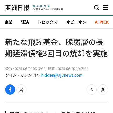
企業
経済
トピックス
オピニオン
AI PICK
新たな飛躍基金、脆弱層の長
期延滞債権3回目の焼却を実施
登録 : 2026-06-30 09:48:00
修正 : 2026-06-30 09:48:00
クォン・カリン 기자
hidden@ajunews.com
f
t
z
Z
a
w
o
o
c
i
o
o
e
t
m
m
b
t
o
i