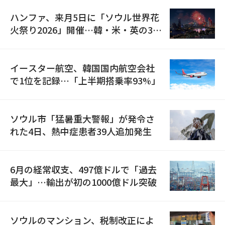
ハンファ、来月5日に「ソウル世界花
火祭り2026」開催…韓・米・英の3カ
国が参加
イースター航空、韓国国内航空会社
で1位を記録…「上半期搭乗率93%」
ソウル市「猛暑重大警報」が発令さ
れた4日、熱中症患者39人追加発生
6月の経常収支、497億ドルで「過去
最大」…輸出が初の1000億ドル突破
ソウルのマンション、税制改正によ