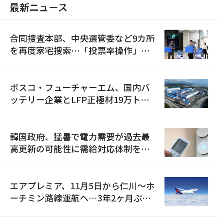
最新ニュース
合同捜査本部、中央選管委など9カ所
を再度家宅捜索…「投票率操作」の
資料を確保
ポスコ・フューチャーエム、国内バ
ッテリー企業とLFP正極材19万トン
の供給契約を締結
韓国政府、猛暑で電力需要が過去最
高更新の可能性に需給対応体制を点
検
エアプレミア、11月5日から仁川〜ホ
ーチミン路線運航へ…3年2ヶ月ぶり
の再開