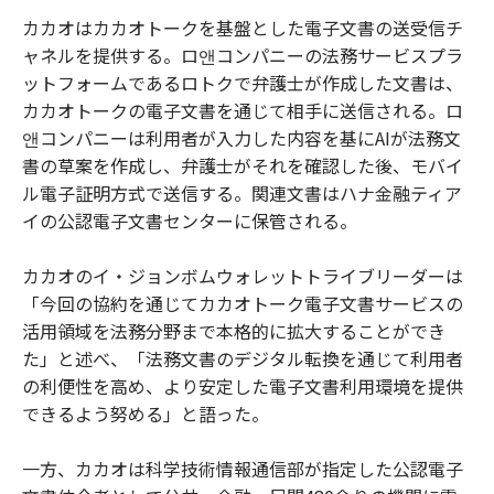
カカオはカカオトークを基盤とした電子文書の送受信チ
ャネルを提供する。ロ앤コンパニーの法務サービスプラ
ットフォームであるロトクで弁護士が作成した文書は、
カカオトークの電子文書を通じて相手に送信される。ロ
앤コンパニーは利用者が入力した内容を基にAIが法務文
書の草案を作成し、弁護士がそれを確認した後、モバイ
ル電子証明方式で送信する。関連文書はハナ金融ティア
イの公認電子文書センターに保管される。
カカオのイ・ジョンボムウォレットトライブリーダーは
「今回の協約を通じてカカオトーク電子文書サービスの
活用領域を法務分野まで本格的に拡大することができ
た」と述べ、「法務文書のデジタル転換を通じて利用者
の利便性を高め、より安定した電子文書利用環境を提供
できるよう努める」と語った。
一方、カカオは科学技術情報通信部が指定した公認電子