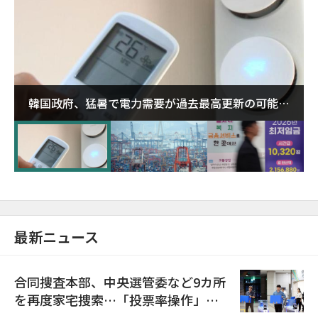
韓国政府、猛暑で電力需要が過去最高更新の可能性
に需給対応体制を点検
最新ニュース
合同捜査本部、中央選管委など9カ所
を再度家宅捜索…「投票率操作」の
資料を確保