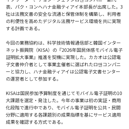
表、パク・ヨンヘハナ金融ティアイ本部長が出席した。3
社は法務文書の安全な流通と保管体制を構築し、利用者
の利便性を高めたデジタル法務サービス環境を共に実現
する計画である。
今回の業務協約は、科学技術情報通信部と韓国インター
ネット振興院（KISA）の『2026年国民体感モバイル電子
証明拡大事業』推進を契機に実現した。カカオは公認電
子文書仲介者として事業主催者に選ばれたロ앤コンパニ
ーと協力し、ハナ金融ティアイは公認電子文書センター
の運営者として参加する。
KISAは国民参加予算制度を通じてモバイル電子証明の10
大課題を選定・発注した。今年の事業は初の実証・商用
化段階で進行中であり、モバイル電子証明を公共・民間
分野に適用する各課題別の成果指標を基にサービス適用
成果を確認する方式である。