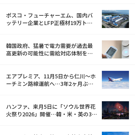
ポスコ・フューチャーエム、国内バ
ッテリー企業とLFP正極材19万トン
の供給契約を締結
韓国政府、猛暑で電力需要が過去最
高更新の可能性に需給対応体制を点
検
エアプレミア、11月5日から仁川〜ホ
ーチミン路線運航へ…3年2ヶ月ぶり
の再開
ハンファ、来月5日に「ソウル世界花
火祭り2026」開催…韓・米・英の3カ
国が参加