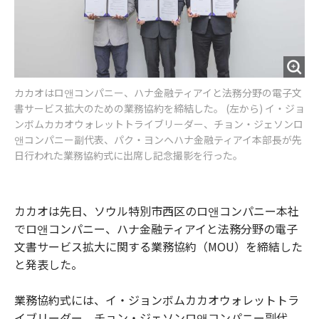
カカオはロ앤コンパニー、ハナ金融ティアイと法務分野の電子文
書サービス拡大のための業務協約を締結した。 (左から) イ・ジョ
ンボムカカオウォレットトライブリーダー、チョン・ジェソンロ
앤コンパニー副代表、パク・ヨンヘハナ金融ティアイ本部長が先
日行われた業務協約式に出席し記念撮影を行った。
カカオは先日、ソウル特別市西区のロ앤コンパニー本社
でロ앤コンパニー、ハナ金融ティアイと法務分野の電子
文書サービス拡大に関する業務協約（MOU）を締結した
と発表した。
業務協約式には、イ・ジョンボムカカオウォレットトラ
イブリーダー、チョン・ジェソンロ앤コンパニー副代