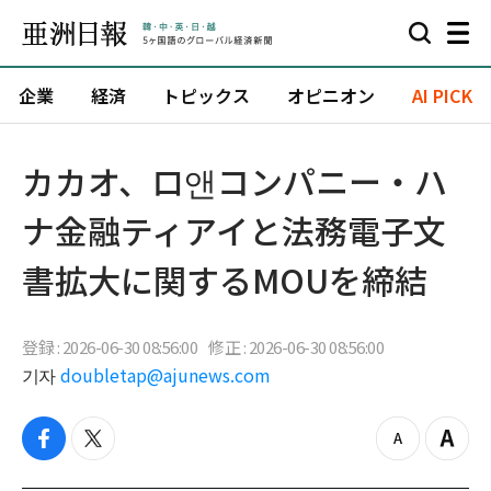
企業
経済
トピックス
オピニオン
AI PICK
カカオ、ロ앤コンパニー・ハ
ナ金融ティアイと法務電子文
書拡大に関するMOUを締結
登録 : 2026-06-30 08:56:00
修正 : 2026-06-30 08:56:00
기자
doubletap@ajunews.com
f
t
z
Z
a
w
o
o
c
i
o
o