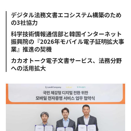
e
t
m
m
b
t
o
i
デジタル法務文書エコシステム構築のため
o
e
u
n
の3社協力
o
r
t
k
科学技術情報通信部と韓国インターネット
振興院の『2026年モバイル電子証明拡大事
業』推進の契機
カカオトーク電子文書サービス、法務分野
への活用拡大