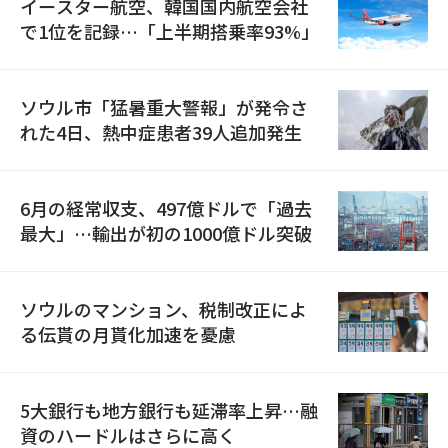
イースター航空、韓国国内航空会社
で1位を記録…「上半期搭乗率93%」
ソウル市「猛暑重大警報」が発令さ
れた4日、熱中症患者39人追加発生
6月の経常収支、497億ドルで「過去
最大」…輸出が初の1000億ドル突破
ソウルのマンション、税制改正によ
る伝貰の月貰化加速を憂慮
5大銀行も地方銀行も延滞率上昇…融
資のハードルはさらに高く