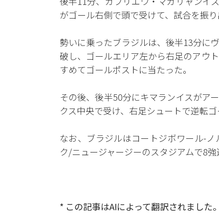
後半11分、ガブリエウ・マガリャンイ
がゴール右側で頭で受けて、試合を振り
勢いに乗ったブラジルは、後半13分に
破し、ゴールエリア左から右足のアウト
すめてゴールポストに当たった。
その後、後半50分にキマランイスがア
クス中央で受け、右足シュートで逆転ゴ
なお、ブラジルはコートジボワール-ノ
ク/ニュージャージーのスタジアムで8強
* この記事はAIによって翻訳されました