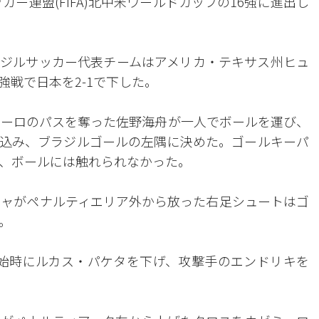
カー連盟(FIFA)北中米ワールドカップの16強に進出し
ラジルサッカー代表チームはアメリカ・テキサス州ヒュ
強戦で日本を2-1で下した。
ニーロのパスを奪った佐野海舟が一人でボールを運び、
込み、ブラジルゴールの左隅に決めた。ゴールキーパ
、ボールには触れられなかった。
ニャがペナルティエリア外から放った右足シュートはゴ
。
開始時にルカス・パケタを下げ、攻撃手のエンドリキを