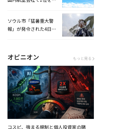
録…「上半期搭乗率
93%」
ソウル市「猛暑重大警
報」が発令された4日、
熱中症患者39人追加発
生
オピニオン
もっと見る
コスピ、強まる規制と個人投資家の賭