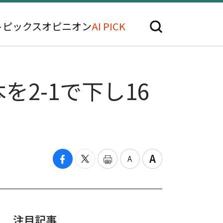
トピックス
オピニオン
AI PICK
を2-1で下し16
注目記事