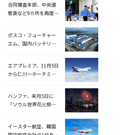
合同捜査本部、中央選
管委など9カ所を再度家
宅捜索…「投票率操
作」の資料を確保
ポスコ・フューチャー
エム、国内バッテリー
企業とLFP正極材19万ト
ンの供給契約を締結
エアプレミア、11月5日
から仁川〜ホーチミン
路線運航へ…3年2ヶ月
ぶりの再開
ハンファ、来月5日に
「ソウル世界花火祭り
2026」開催…韓・米・
英の3カ国が参加
イースター航空、韓国
国内航空会社で1位を記