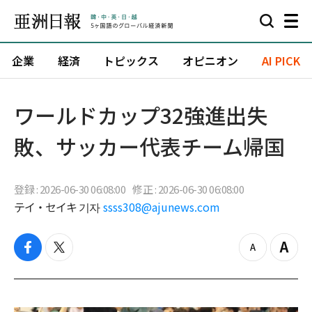
企業
経済
トピックス
オピニオン
AI PICK
ワールドカップ32強進出失
敗、サッカー代表チーム帰国
登録 : 2026-06-30 06:08:00
修正 : 2026-06-30 06:08:00
テイ・セイキ 기자
ssss308@ajunews.com
f
t
z
Z
a
w
o
o
c
i
o
o
e
t
m
m
b
t
o
i