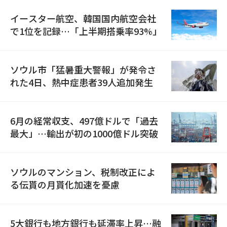
イースター航空、韓国国内航空会社
で1位を記録…「上半期搭乗率93%」
ソウル市「猛暑重大警報」が発令さ
れた4日、熱中症患者39人追加発生
6月の経常収支、497億ドルで「過去
最大」…輸出が初の1000億ドル突破
ソウルのマンション、税制改正によ
る伝貰の月貰化加速を憂慮
5大銀行も地方銀行も延滞率上昇…融