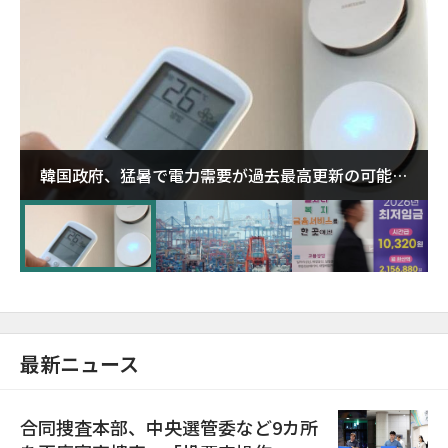
韓国政府、猛暑で電力需要が過去最高更新の可能性
に需給対応体制を点検
最新ニュース
合同捜査本部、中央選管委など9カ所