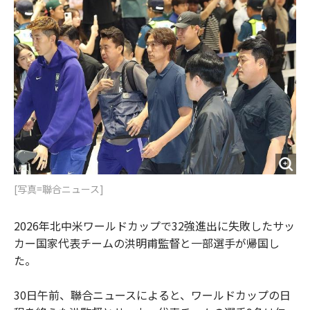
o
e
u
n
o
r
t
k
[写真=聯合ニュース]
2026年北中米ワールドカップで32強進出に失敗したサッ
カー国家代表チームの洪明甫監督と一部選手が帰国し
た。
30日午前、聯合ニュースによると、ワールドカップの日