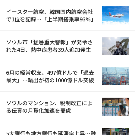
イースター航空、韓国国内航空会社
で1位を記録…「上半期搭乗率93%」
ソウル市「猛暑重大警報」が発令さ
れた4日、熱中症患者39人追加発生
6月の経常収支、497億ドルで「過去
最大」…輸出が初の1000億ドル突破
ソウルのマンション、税制改正によ
る伝貰の月貰化加速を憂慮
5大銀行も地方銀行も延滞率上昇…融