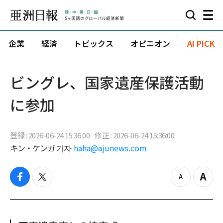
企業
経済
トピックス
オピニオン
AI PICK
ビングレ、国家遺産保護活動
に参加
登録 : 2026-06-24 15:36:00
修正 : 2026-06-24 15:36:00
キン・ケンガ 기자
haha@ajunews.com
f
t
z
Z
a
w
o
o
c
i
o
o
e
t
m
m
b
t
o
i