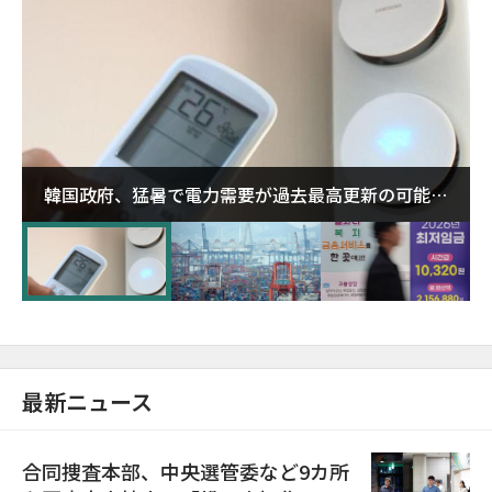
韓国政府、猛暑で電力需要が過去最高更新の可能性
に需給対応体制を点検
最新ニュース
合同捜査本部、中央選管委など9カ所