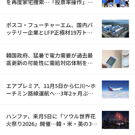
を再度家宅捜索…「投票率操作」の
資料を確保
ポスコ・フューチャーエム、国内バ
ッテリー企業とLFP正極材19万トン
の供給契約を締結
韓国政府、猛暑で電力需要が過去最
高更新の可能性に需給対応体制を点
検
エアプレミア、11月5日から仁川〜ホ
ーチミン路線運航へ…3年2ヶ月ぶり
の再開
ハンファ、来月5日に「ソウル世界花
火祭り2026」開催…韓・米・英の3カ
国が参加