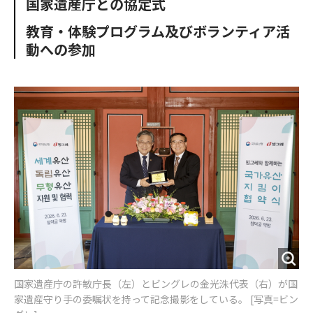
国家遺産庁との協定式
o
e
u
n
o
r
t
教育・体験プログラム及びボランティア活
k
動への参加
国家遺産庁の許敏庁長（左）とビングレの金光洙代表（右）が国
家遺産守り手の委嘱状を持って記念撮影をしている。 [写真=ビン