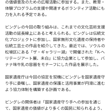
の価値普及のための広報活動に参加する。また、教育・
体験プログラムの支援や関連するボランティア活動にも
力を入れる予定である。
ビングレの今回の取り組みは、これまでの文化芸術支援
活動の延長線上にあると考えられる。ビングレは伝統文
化プロジェクトに参加し、国家無形文化遺産の保持者や
伝統工芸士の作品を紹介してきた。最近では、ソウルの
松坡区にある「ザ・ギャラリー湖」で開催された『K-ヘ
リテージアート展、未白』に協力企業として参加し、バ
ナナ味牛乳の容器をモチーフにした作品を展示した。
国家遺産庁は今回の協定を契機にビングレを国家遺産守
り手に委嘱し、国家遺産の保護と活用事業が円滑に進む
よう協力体制を構築する計画である。
ビングレの関係者は「国家遺産守り手への参加を通じ
て、国家遺産の価値がより多くの国民に知られるよう、