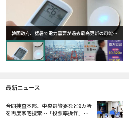
韓国政府、猛暑で電力需要が過去最高更新の可能性
に需給対応体制を点検
最新ニュース
合同捜査本部、中央選管委など9カ所
を再度家宅捜索…「投票率操作」の
資料を確保