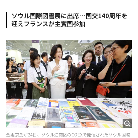
e
t
m
m
b
t
o
i
ソウル国際図書展に出席…国交140周年を
o
e
u
n
迎えフランスが主賓国参加
o
r
t
k
金惠京氏が24日、ソウル江南区のCOEXで開催されたソウル国際