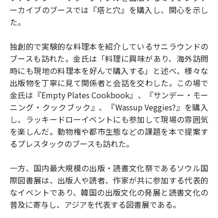
ーカイブのブースでは『塔と穴』を購入し、関心を示し
た。
独創的で実験的な料理本を紹介しているサニラウンドの
ブースも訪れた。金氏は「料理に興味があり、海外訪問
時にも現地の料理本を好んで購入する」と述べ、様々な
出版物を丁寧に見て関係者と会話を交わした。この場で
金氏は『Empty Plates Cookbook』、『サンデー・モー
ニング・クックブック』、『Wassup Veggies?』を購入
し、ラッキードローイベントにも参加して現場の雰囲気
を楽しんだ。動物権や都市生態などの課題を本で提案す
るプレスタックのブースも訪れた。
一方、国内最大規模の出版・読書文化祭であるソウル国
際図書展は、出版人や読者、作家が共に参加する代表的
なイベントであり、韓国の出版文化の発展と読書文化の
普及に寄与し、アジアを代表する図書展である。