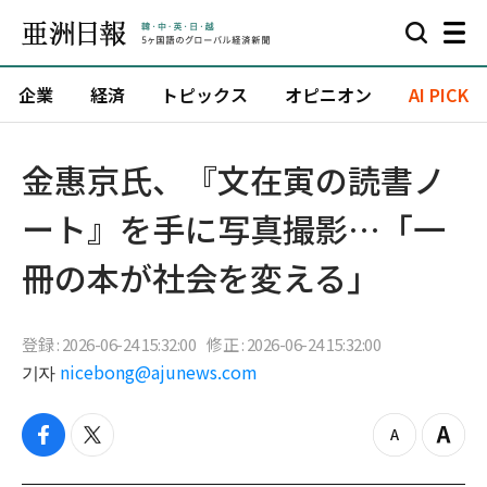
企業
経済
トピックス
オピニオン
AI PICK
金惠京氏、『文在寅の読書ノ
ート』を手に写真撮影…「一
冊の本が社会を変える」
登録 : 2026-06-24 15:32:00
修正 : 2026-06-24 15:32:00
기자
nicebong@ajunews.com
f
t
z
Z
a
w
o
o
c
i
o
o