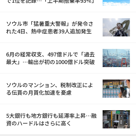
で1位を記録…「上半期搭乗率93%」
ソウル市「猛暑重大警報」が発令さ
れた4日、熱中症患者39人追加発生
6月の経常収支、497億ドルで「過去
最大」…輸出が初の1000億ドル突破
ソウルのマンション、税制改正によ
る伝貰の月貰化加速を憂慮
5大銀行も地方銀行も延滞率上昇…融
資のハードルはさらに高く