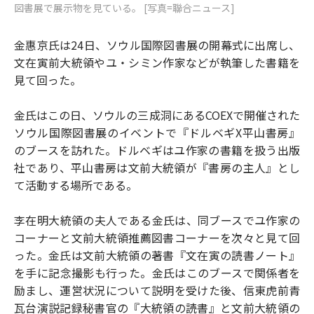
図書展で展示物を見ている。 [写真=聯合ニュース]
金惠京氏は24日、ソウル国際図書展の開幕式に出席し、
文在寅前大統領やユ・シミン作家などが執筆した書籍を
見て回った。
金氏はこの日、ソウルの三成洞にあるCOEXで開催された
ソウル国際図書展のイベントで『ドルベギX平山書房』
のブースを訪れた。ドルベギはユ作家の書籍を扱う出版
社であり、平山書房は文前大統領が『書房の主人』とし
て活動する場所である。
李在明大統領の夫人である金氏は、同ブースでユ作家の
コーナーと文前大統領推薦図書コーナーを次々と見て回
った。金氏は文前大統領の著書『文在寅の読書ノート』
を手に記念撮影も行った。金氏はこのブースで関係者を
励まし、運営状況について説明を受けた後、信東虎前青
瓦台演説記録秘書官の『大統領の読書』と文前大統領の