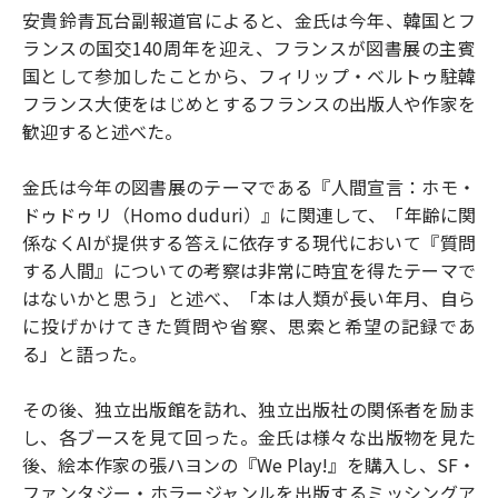
安貴鈴青瓦台副報道官によると、金氏は今年、韓国とフ
ランスの国交140周年を迎え、フランスが図書展の主賓
国として参加したことから、フィリップ・ベルトゥ駐韓
フランス大使をはじめとするフランスの出版人や作家を
歓迎すると述べた。
金氏は今年の図書展のテーマである『人間宣言：ホモ・
ドゥドゥリ（Homo duduri）』に関連して、「年齢に関
係なくAIが提供する答えに依存する現代において『質問
する人間』についての考察は非常に時宜を得たテーマで
はないかと思う」と述べ、「本は人類が長い年月、自ら
に投げかけてきた質問や省察、思索と希望の記録であ
る」と語った。
その後、独立出版館を訪れ、独立出版社の関係者を励ま
し、各ブースを見て回った。金氏は様々な出版物を見た
後、絵本作家の張ハヨンの『We Play!』を購入し、SF・
ファンタジー・ホラージャンルを出版するミッシングア