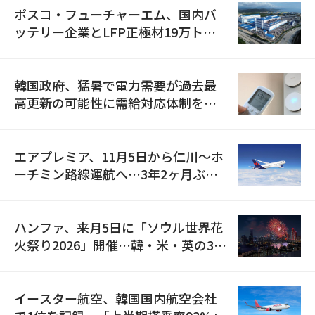
ポスコ・フューチャーエム、国内バ
ッテリー企業とLFP正極材19万トン
の供給契約を締結
韓国政府、猛暑で電力需要が過去最
高更新の可能性に需給対応体制を点
検
エアプレミア、11月5日から仁川〜ホ
ーチミン路線運航へ…3年2ヶ月ぶり
の再開
ハンファ、来月5日に「ソウル世界花
火祭り2026」開催…韓・米・英の3カ
国が参加
イースター航空、韓国国内航空会社