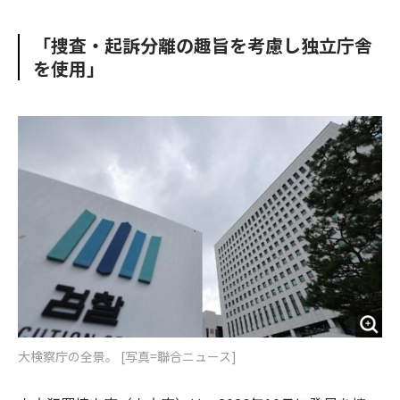
e
t
m
m
b
t
o
i
「捜査・起訴分離の趣旨を考慮し独立庁舎
o
e
u
n
を使用」
o
r
t
k
大検察庁の全景。 [写真=聯合ニュース]