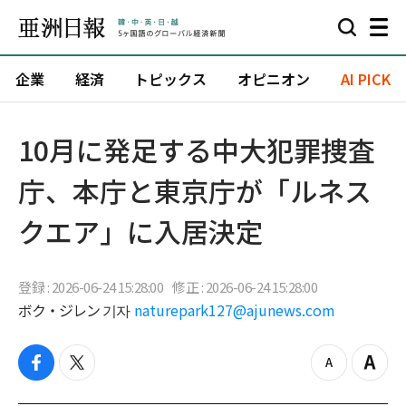
企業
経済
トピックス
オピニオン
AI PICK
10月に発足する中大犯罪捜査
庁、本庁と東京庁が「ルネス
クエア」に入居決定
登録 : 2026-06-24 15:28:00
修正 : 2026-06-24 15:28:00
ボク・ジレン 기자
naturepark127@ajunews.com
f
t
z
Z
a
w
o
o
c
i
o
o