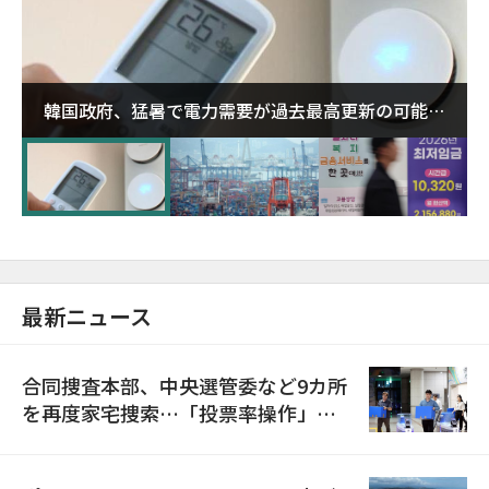
韓国政府、猛暑で電力需要が過去最高更新の可能性
に需給対応体制を点検
最新ニュース
合同捜査本部、中央選管委など9カ所
を再度家宅捜索…「投票率操作」の
資料を確保