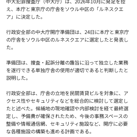
中大犯罪捜査庁（中大庁）は、2026年10月に発足を控
え、本庁と東京庁の庁舎をソウル中区の「ルネスクエ
ア」に決定した。
行政安全部の中大庁開庁準備団は、24日に本庁と東京庁
の庁舎をソウル中区のルネスクエアに選定したと発表し
た。
準備団は、捜査・起訴分離の趣旨に沿って独立した業務
を遂行できる単独庁舎の使用が適切であると判断したと
説明した。
行政安全部は、庁舎の立地を民間賃貸ビルを対象に、ア
クセス性やセキュリティなどを総合的に検討して選定し
たと述べた。候補地の現地確認や内部検討を経て最終選
定し、予備費が確保されたため、今後の事務スペースの
整備や情報通信網、セキュリティ施設など、開庁に必要
な各種施設の構築も進める計画である。