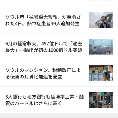
ソウル市「猛暑重大警報」が発令さ
れた4日、熱中症患者39人追加発生
6月の経常収支、497億ドルで「過去
最大」…輸出が初の1000億ドル突破
ソウルのマンション、税制改正によ
る伝貰の月貰化加速を憂慮
5大銀行も地方銀行も延滞率上昇…融
資のハードルはさらに高く