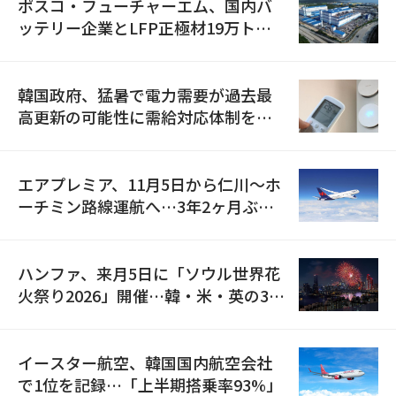
ポスコ・フューチャーエム、国内バ
ッテリー企業とLFP正極材19万トン
の供給契約を締結
韓国政府、猛暑で電力需要が過去最
高更新の可能性に需給対応体制を点
検
エアプレミア、11月5日から仁川〜ホ
ーチミン路線運航へ…3年2ヶ月ぶり
の再開
ハンファ、来月5日に「ソウル世界花
火祭り2026」開催…韓・米・英の3カ
国が参加
イースター航空、韓国国内航空会社
で1位を記録…「上半期搭乗率93%」