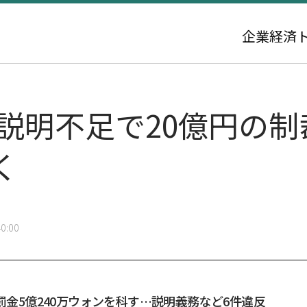
企業
経済
較説明不足で20億円の
く
0:00
・罰金5億240万ウォンを科す…説明義務など6件違反