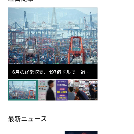
6月の経常収支、497億ドルで「過去
最大」…輸出が初の1000億ドル突破
最新ニュース