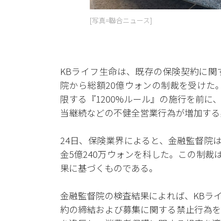
[写真=聯合ニュース]
KBライフ生命は、既存の保険契約に関
院から総額20億ウォンの制裁を受けた
限する『1200%ルール』の施行を前
当継続などの不健全営業行為が増加する
24日、保険業界によると、金融監督院は1
金5億240万ウォンを科した。この制裁
果に基づくものである。
金融監督院の検査結果によれば、KBラ
約の締結および募集に関する禁止行為を