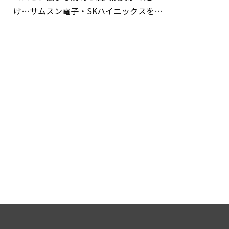
け…サムスン電子・SKハイニックスを巡
る明暗