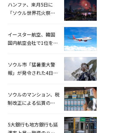
ハンファ、来月5日に
「ソウル世界花火祭り
2026」開催…韓・米・
英の3カ国が参加
イースター航空、韓国
国内航空会社で1位を記
録…「上半期搭乗率
93%」
ソウル市「猛暑重大警
報」が発令された4日、
熱中症患者39人追加発
生
ソウルのマンション、税
制改正による伝貰の月
貰化加速を憂慮
5大銀行も地方銀行も延
滞率上昇…融資のハー