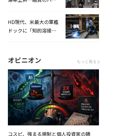
ドルはさらに高く
HD現代、米最大の軍艦
ドックに「知的溶接」
システムを導入へ
オピニオン
もっと見る
コスピ、強まる規制と個人投資家の賭