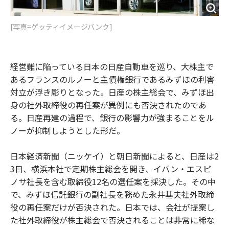
[写真=ゲッティイメージバンク]
経営難に陥っている日本の日産自動車を巡り、大株主で
あるフランスのルノーと主債権銀行であるみずほの利害
対立が浮き彫りとなった。日産の株主総会で、みずほ出
身の社外取締役の再任案が異例にも否決されたのであ
る。日産再建の過程で、銀行の影響力が強まることをル
ノーが抑制しようとした形だ。
日本経済新聞（ニッケイ）と朝日新聞によると、日産は2
3日、横浜本社で定期株主総会を開き、イバン・エスピ
ノサ社長を含む取締役12名の選任案を採決した。その中
で、みずほ信託銀行の副社長を務めた永井基夫社外取締
役の再任案だけが否決された。日本では、会社が提案し
た社外取締役が株主総会で否決されることは非常に稀な