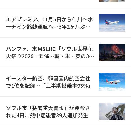
検
エアプレミア、11月5日から仁川〜ホ
ーチミン路線運航へ…3年2ヶ月ぶり
の再開
ハンファ、来月5日に「ソウル世界花
火祭り2026」開催…韓・米・英の3カ
国が参加
イースター航空、韓国国内航空会社
で1位を記録…「上半期搭乗率93%」
ソウル市「猛暑重大警報」が発令さ
れた4日、熱中症患者39人追加発生