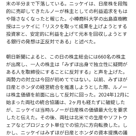
末の半分まで下落している。ニッケイは、日産株を段階
的に売却してきたルノーが株主としての利益追求をもは
や隠さなくなったと報じた。小樽商科大学の出島直樹教
授はニッケイに「リスクを取って成果を上げようとする
投資家と、安定的に利益を上げて元本を回収しようとす
る銀行の発想は正反対である」と述べた。
朝日新聞によると、この日の株主総会には660名の株主
が出席し、一人の株主は「みずほ出身で独立性に疑問が
ある人を取締役にすることに反対する」と声を上げた。
両勢力の対立は今回が初めてではない。以前、みずほが
日産とホンダの経営統合を推進しようとした際、ルノー
は株主価値を前面に出して反対に回った。2024年12月に
始まった両社の統合協議は、2ヶ月も経たずに破綻した
が、ニッケイは当時ルノーが日産株の価値最大化を要求
したと伝えた。その後、両社は北米での生産やソフトウ
ェアなどプロジェクト単位での協力に方向転換した。し
かし、ニッケイはみずほが日産とホンダの資本提携の議