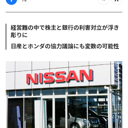
f
t
z
Z
a
w
o
o
c
i
o
o
e
t
m
m
b
t
o
i
経営難の中で株主と銀行の利害対立が浮き
o
e
u
n
彫りに
o
r
t
k
日産とホンダの協力議論にも変数の可能性