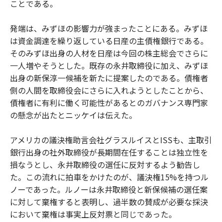
ことである。
発端は、みずほの影響力が強まったことにある。みずほ
は資金調達を繰り返している日産の主債権銀行である。
そのみずほ出身の人材を日産は今回の株主総会でさらに
一人増やそうとした。既存の永井取締役に加え、みずほ
出身の新保淳一候補を新たに提案したのである。債権者
側の人間を取締役会にさらに入れようとしたことから、
債権者に有利に働く可能性があるとのガバナンス専門家
の懸念が出たとニッケイは伝えた。
アメリカの議決権助言会社グラスルイスとISSも、主取引
銀行出身の社外取締役が長期間在任することは独立性を
損なうとし、永井取締役の選任に反対するよう勧告し
た。この流れに拍車をかけたのが、議決権15%を持つル
ノーであった。ルノーは永井取締役と新保候補の選任案
に対して棄権すると表明し、過半数の賛成が必要な採決
において棄権は事実上反対票と同じであった。