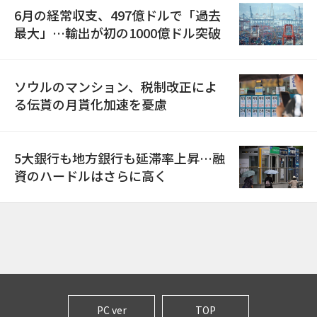
6月の経常収支、497億ドルで「過去
最大」…輸出が初の1000億ドル突破
ソウルのマンション、税制改正によ
る伝貰の月貰化加速を憂慮
5大銀行も地方銀行も延滞率上昇…融
資のハードルはさらに高く
PC ver
TOP