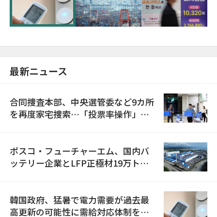
に需給対応体制を点検
最新ニュース
合同捜査本部、中央選管委など9カ所
を再度家宅捜索…「投票率操作」の
資料を確保
ポスコ・フューチャーエム、国内バ
ッテリー企業とLFP正極材19万トン
の供給契約を締結
韓国政府、猛暑で電力需要が過去最
高更新の可能性に需給対応体制を点