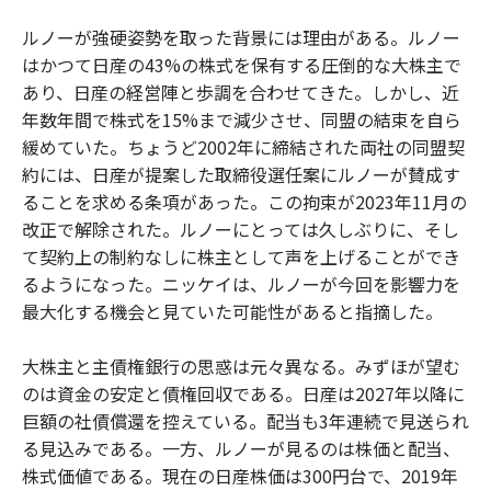
ルノーが強硬姿勢を取った背景には理由がある。ルノー
はかつて日産の43%の株式を保有する圧倒的な大株主で
あり、日産の経営陣と歩調を合わせてきた。しかし、近
年数年間で株式を15%まで減少させ、同盟の結束を自ら
緩めていた。ちょうど2002年に締結された両社の同盟契
約には、日産が提案した取締役選任案にルノーが賛成す
ることを求める条項があった。この拘束が2023年11月の
改正で解除された。ルノーにとっては久しぶりに、そし
て契約上の制約なしに株主として声を上げることができ
るようになった。ニッケイは、ルノーが今回を影響力を
最大化する機会と見ていた可能性があると指摘した。
大株主と主債権銀行の思惑は元々異なる。みずほが望む
のは資金の安定と債権回収である。日産は2027年以降に
巨額の社債償還を控えている。配当も3年連続で見送られ
る見込みである。一方、ルノーが見るのは株価と配当、
株式価値である。現在の日産株価は300円台で、2019年