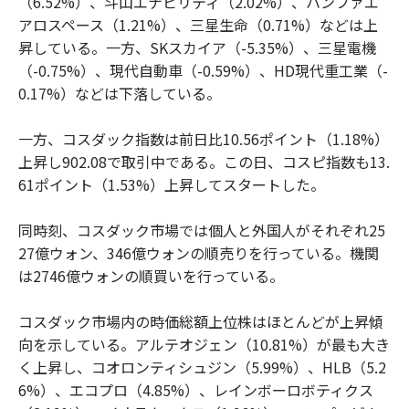
（6.52%）、斗山エナビリティ（2.02%）、ハンファエ
アロスペース（1.21%）、三星生命（0.71%）などは上
昇している。一方、SKスカイア（-5.35%）、三星電機
（-0.75%）、現代自動車（-0.59%）、HD現代重工業（-
0.17%）などは下落している。
一方、コスダック指数は前日比10.56ポイント（1.18%）
上昇し902.08で取引中である。この日、コスピ指数も13.
61ポイント（1.53%）上昇してスタートした。
同時刻、コスダック市場では個人と外国人がそれぞれ25
27億ウォン、346億ウォンの順売りを行っている。機関
は2746億ウォンの順買いを行っている。
コスダック市場内の時価総額上位株はほとんどが上昇傾
向を示している。アルテオジェン（10.81%）が最も大き
く上昇し、コオロンティシュジン（5.99%）、HLB（5.2
6%）、エコプロ（4.85%）、レインボーロボティクス