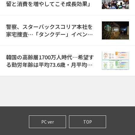
留と消費を増やしてこそ成長効果」
警察、スターバックスコリア本社を
家宅捜査…「タンクデー」イベント
巡り侮辱容疑
韓国の高齢層1700万人時代…希望す
る勤労年齢は平均73.6歳・月平均賃
金は300万ウォン以上
PC ver
TOP