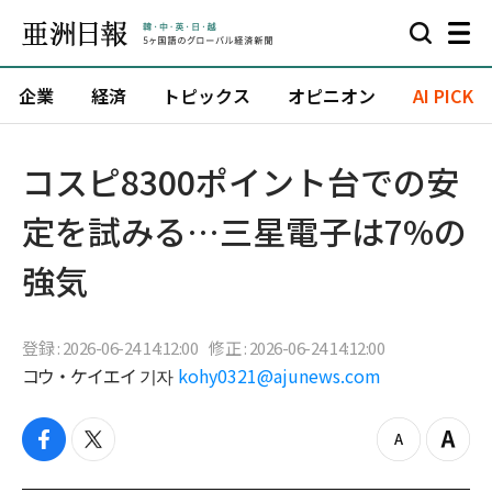
企業
経済
トピックス
オピニオン
AI PICK
コスピ8300ポイント台での安
定を試みる…三星電子は7%の
強気
登録 : 2026-06-24 14:12:00
修正 : 2026-06-24 14:12:00
コウ・ケイエイ 기자
kohy0321@ajunews.com
f
t
z
Z
a
w
o
o
c
i
o
o