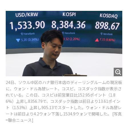
e
t
m
m
b
t
o
i
o
e
u
n
o
r
t
k
24日、ソウル中区のハナ銀行本店のディーリングルームの現況板
に、ウォン・ドル為替レート、コスピ、コスダック指数が表示さ
れている。この日、コスピは前営業日比152.95ポイント（1.8
6%）上昇し8356.79で、コスダック指数は前日より13.61ポイン
ト（1.53%）上昇し905.13でスタートした。ウォン・ドル為替レ
ートは前日より4.2ウォン下落し1534.9ウォンで開場した。 [写真
=聯合ニュース]