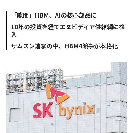
e
t
m
m
b
t
o
i
「隙間」HBM、AIの核心部品に
o
e
u
n
o
r
t
10年の投資を経てエヌビディア供給網に参
k
入
サムスン追撃の中、HBM4競争が本格化