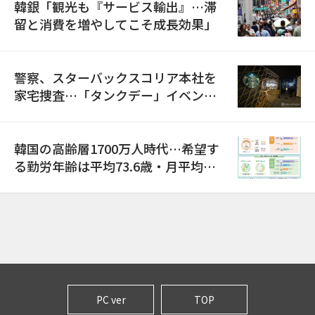
韓銀「観光も『サービス輸出』…滞
留と消費を増やしてこそ成長効果」
警察、スターバックスコリア本社を
家宅捜査…「タンクデー」イベント
巡り侮辱容疑
韓国の高齢層1700万人時代…希望す
る勤労年齢は平均73.6歳・月平均賃
金は300万ウォン以上
PC ver
TOP