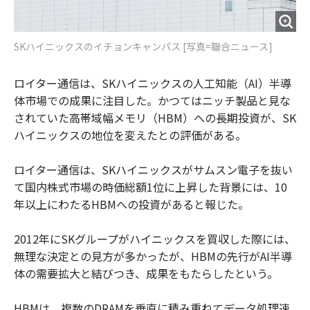
SKハイニックスのイチョンキャンパス [写真=聯合ニュース]
ロイター通信は、SKハイニックスの人工知能（AI）半導
体市場での成果に注目した。かつてはニッチ製品と見な
されていた高帯域幅メモリ（HBM）への長期投資が、SK
ハイニックスの地位を変えたとの評価がある。
ロイター通信は、SKハイニックスがサムスン電子を抜い
て国内株式市場の時価総額1位に上昇した背景には、10
年以上にわたるHBMへの投資があると報じた。
2012年にSKグループがハイニックスを買収した際には、
無理な決定との見方が多かったが、HBMの先行がAI半導
体の需要拡大と結びつき、成果をもたらしたという。
HBMは、複数のDRAMを垂直に積み重ねてデータ処理速