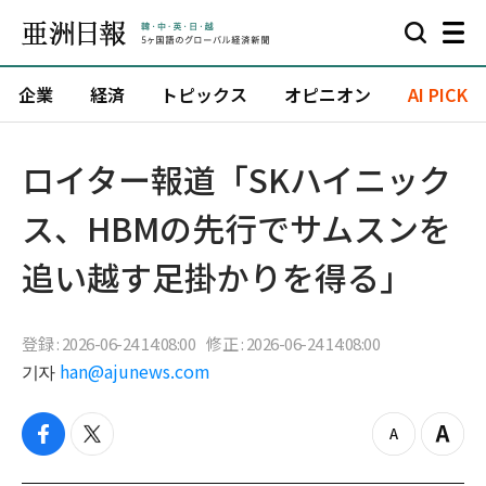
企業
経済
トピックス
オピニオン
AI PICK
ロイター報道「SKハイニック
ス、HBMの先行でサムスンを
追い越す足掛かりを得る」
登録 : 2026-06-24 14:08:00
修正 : 2026-06-24 14:08:00
기자
han@ajunews.com
f
t
z
Z
a
w
o
o
c
i
o
o