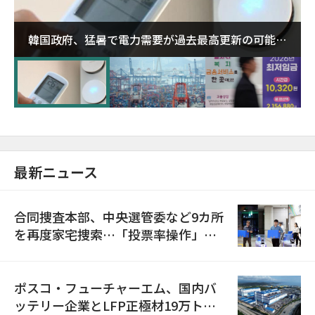
韓国政府、猛暑で電力需要が過去最高更新の可能性
に需給対応体制を点検
最新ニュース
合同捜査本部、中央選管委など9カ所
を再度家宅捜索…「投票率操作」の
資料を確保
ポスコ・フューチャーエム、国内バ
ッテリー企業とLFP正極材19万トン