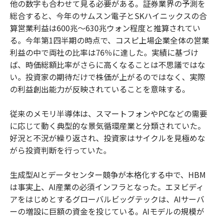
他の数字も合わせて見る必要がある。証券業界の予測を
総合すると、今年のサムスン電子とSKハイニックスの合
算営業利益は600兆〜630兆ウォン程度と推算されてい
る。今年第1四半期の時点で、コスピ上場企業全体の営業
利益の中で両社の比率は76％に達した。実績に基づけ
ば、時価総額比率がさらに高くなることは不思議ではな
い。投資家の期待だけで株価が上がるのではなく、実際
の利益創出能力が反映されていることを意味する。
従来のメモリ半導体は、スマートフォンやPCなどの需要
に応じて動く典型的な景気循環産業と分類されていた。
好況と不況が繰り返され、投資家はサイクルを見極めな
がら投資判断を行っていた。
生成型AIとデータセンター競争が本格化する中で、HBM
は事実上、AI産業の必須インフラとなった。エヌビディ
アをはじめとするグローバルビッグテックは、AIサーバ
ーの増設に巨額の資金を投じている。AIモデルの規模が