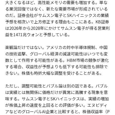
大きくなるほど、高性能メモリの需要も増加する。単な
る業況回復ではなく、新たな需要市場が形成されている
のだ。証券会社がサムスン電子とSKハイニックスの業績
予想を相次いで上方修正する理由もここにある。KB証券
は2026年から2028年にかけてサムスン電子が得る営業利
益を1471兆ウォンと予想している。
楽観論だけではない。アメリカの対中半導体規制、中国
の技術追撃、グローバル経済の減速可能性はいつでも変
数として作用する可能性がある。HBM市場の競争が激化
する場合、収益性が予想よりも低下する可能性も排除で
きない。株価も時折大幅な調整を受けることがある。
ただし、調整可能性とバブル論は別の話である。バブル
は実績とは無関係に価格だけが異常に高騰する現象を意
味する。サムスン電子とSKハイニックスは、実績の増加
が株価上昇の速度を上回るとの評価が多い。エヌビディ
アなどのグローバルAI企業と比較すると、株価収益率（P