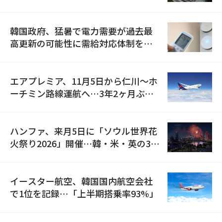
の供給契約を締結
韓国政府、猛暑で電力需要が過去最
高更新の可能性に需給対応体制を点
検
エアプレミア、11月5日から仁川〜ホ
ーチミン路線運航へ…3年2ヶ月ぶり
の再開
ハンファ、来月5日に「ソウル世界花
火祭り2026」開催…韓・米・英の3カ
国が参加
イースター航空、韓国国内航空会社
で1位を記録…「上半期搭乗率93%」