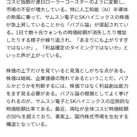
コスピ指数が連日ローラーコースターのように変動し、
o
e
u
n
市場の不安が増大している。特に人工知能（AI）半導体
o
r
t
k
の熱風に乗って、サムスン電子とSKハイニックスの株価
が急上昇していることから「バブル論」が提起されてい
る。1日で数十兆ウォンもの時価総額が消失したり増加
したりする様子が繰り返され、「あまりにも上がりすぎ
ではないか」、「利益確定のタイミングではないか」と
いった声が上がっている。
株価の上下だけを見ていると見落としがちな点がある。
株価は結局、企業価値の現れであるということだ。バブ
ルかどうかを判断するには、株価ではなく利益創出能力
をまず見る必要がある。バブル論の根拠としてよく挙げ
られるのが、サムスン電子とSKハイニックスの圧倒的な
時価総額比率である。最近、両社が全体コスピ時価総額
の50％を超えており、事実上、国内株式市場を左右する
構造となっている。