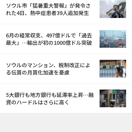
ソウル市「猛暑重大警報」が発令さ
れた4日、熱中症患者39人追加発生
6月の経常収支、497億ドルで「過去
最大」…輸出が初の1000億ドル突破
ソウルのマンション、税制改正によ
る伝貰の月貰化加速を憂慮
5大銀行も地方銀行も延滞率上昇…融
資のハードルはさらに高く