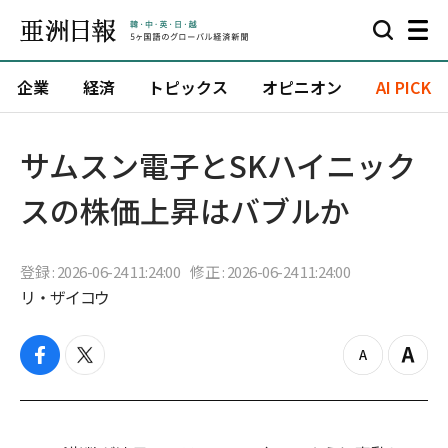
企業
経済
トピックス
オピニオン
AI PICK
サムスン電子とSKハイニック
スの株価上昇はバブルか
登録 : 2026-06-24 11:24:00
修正 : 2026-06-24 11:24:00
リ・ザイコウ
f
t
z
Z
a
w
o
o
c
i
o
o
e
t
m
m
b
t
o
i