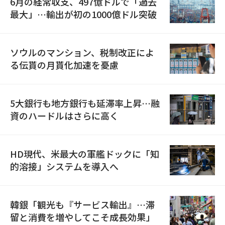
6月の経常収支、497億ドルで「過去
最大」…輸出が初の1000億ドル突破
ソウルのマンション、税制改正によ
る伝貰の月貰化加速を憂慮
5大銀行も地方銀行も延滞率上昇…融
資のハードルはさらに高く
HD現代、米最大の軍艦ドックに「知
的溶接」システムを導入へ
韓銀「観光も『サービス輸出』…滞
留と消費を増やしてこそ成長効果」