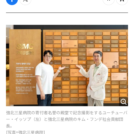
f
t
z
Z
a
w
o
o
c
i
o
o
e
t
m
m
b
t
o
i
o
e
u
n
o
r
t
k
強北三星病院の寄付者名誉の殿堂で記念撮影をするユーチューバ
ー・イッソプ（左）と強北三星病院のキム・フンデ社会貢献団
長。
[写真=強北三星病院]