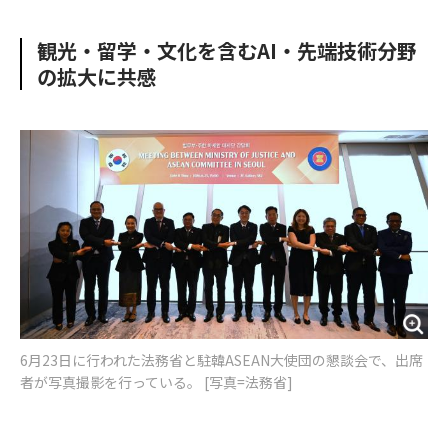
e
t
m
m
b
t
o
i
観光・留学・文化を含むAI・先端技術分野
o
e
u
n
の拡大に共感
o
r
t
k
6月23日に行われた法務省と駐韓ASEAN大使団の懇談会で、出席
者が写真撮影を行っている。 [写真=法務省]