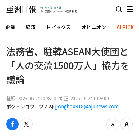
企業
経済
トピックス
オピニオン
AI PICK
法務省、駐韓ASEAN大使団と
「人の交流1500万人」協力を
議論
登録 : 2026-06-24 10:28:00
修正 : 2026-06-24 10:28:00
ボク・ショウコウ 기자
jjongho0918@ajunews.com
f
t
z
Z
a
w
o
o
c
i
o
o