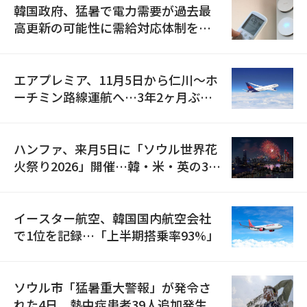
韓国政府、猛暑で電力需要が過去最
高更新の可能性に需給対応体制を点
検
エアプレミア、11月5日から仁川〜ホ
ーチミン路線運航へ…3年2ヶ月ぶり
の再開
ハンファ、来月5日に「ソウル世界花
火祭り2026」開催…韓・米・英の3カ
国が参加
イースター航空、韓国国内航空会社
で1位を記録…「上半期搭乗率93%」
ソウル市「猛暑重大警報」が発令さ
れた4日、熱中症患者39人追加発生