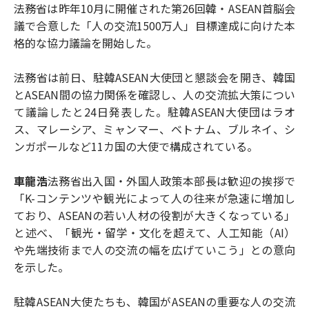
法務省は昨年10月に開催された第26回韓・ASEAN首脳会
議で合意した「人の交流1500万人」目標達成に向けた本
格的な協力議論を開始した。
法務省は前日、駐韓ASEAN大使団と懇談会を開き、韓国
とASEAN間の協力関係を確認し、人の交流拡大策につい
て議論したと24日発表した。駐韓ASEAN大使団はラオ
ス、マレーシア、ミャンマー、ベトナム、ブルネイ、シ
ンガポールなど11カ国の大使で構成されている。
車龍浩
法務省出入国・外国人政策本部長は歓迎の挨拶で
「K-コンテンツや観光によって人の往来が急速に増加し
ており、ASEANの若い人材の役割が大きくなっている」
と述べ、「観光・留学・文化を超えて、人工知能（AI）
や先端技術まで人の交流の幅を広げていこう」との意向
を示した。
駐韓ASEAN大使たちも、韓国がASEANの重要な人の交流