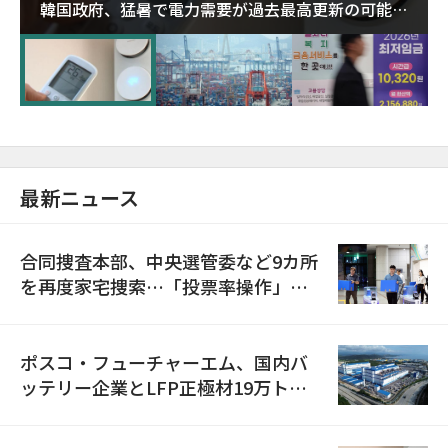
韓国政府、猛暑で電力需要が過去最高更新の可能性
に需給対応体制を点検
最新ニュース
合同捜査本部、中央選管委など9カ所
を再度家宅捜索…「投票率操作」の
資料を確保
ポスコ・フューチャーエム、国内バ
ッテリー企業とLFP正極材19万トン
の供給契約を締結