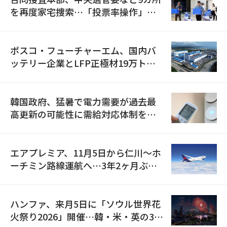
を再度家宅捜索…「投票率操作」の
資料を確保
ポスコ・フューチャーエム、国内バ
ッテリー企業とLFP正極材19万トン
の供給契約を締結
韓国政府、猛暑で電力需要が過去最
高更新の可能性に需給対応体制を点
検
エアプレミア、11月5日から仁川〜ホ
ーチミン路線運航へ…3年2ヶ月ぶり
の再開
ハンファ、来月5日に「ソウル世界花
火祭り2026」開催…韓・米・英の3カ