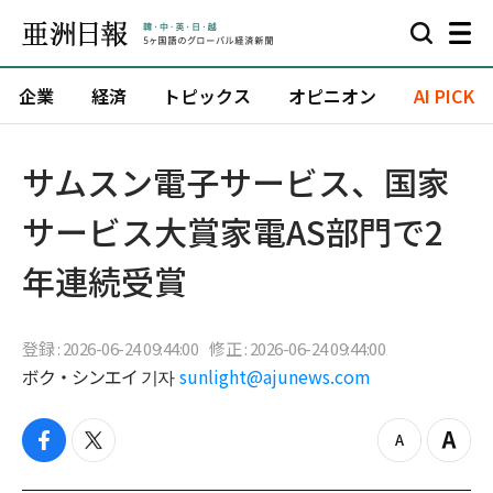
企業
経済
トピックス
オピニオン
AI PICK
サムスン電子サービス、国家
サービス大賞家電AS部門で2
年連続受賞
登録 : 2026-06-24 09:44:00
修正 : 2026-06-24 09:44:00
ボク・シンエイ 기자
sunlight@ajunews.com
f
t
z
Z
a
w
o
o
c
i
o
o