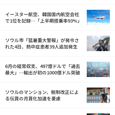
国が参加
イースター航空、韓国国内航空会社
で1位を記録…「上半期搭乗率93%」
ソウル市「猛暑重大警報」が発令さ
れた4日、熱中症患者39人追加発生
6月の経常収支、497億ドルで「過去
最大」…輸出が初の1000億ドル突破
ソウルのマンション、税制改正によ
る伝貰の月貰化加速を憂慮