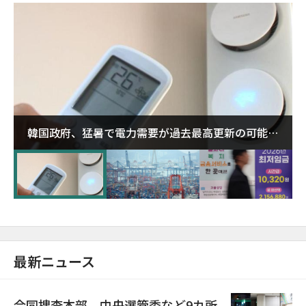
韓国政府、猛暑で電力需要が過去最高更新の可能性
に需給対応体制を点検
最新ニュース
合同捜査本部、中央選管委など9カ所