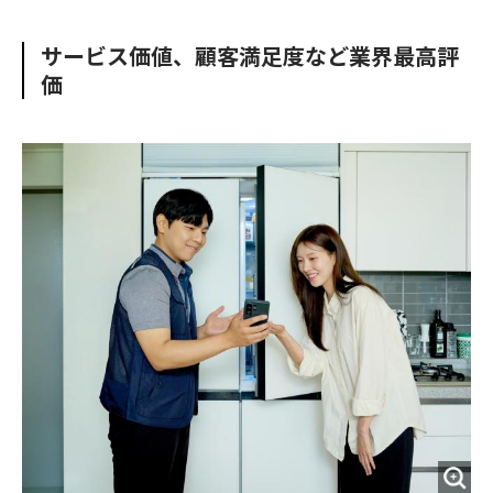
e
t
m
m
b
t
o
i
サービス価値、顧客満足度など業界最高評
o
e
u
n
価
o
r
t
k