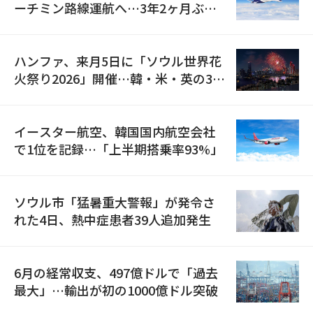
ーチミン路線運航へ…3年2ヶ月ぶり
の再開
ハンファ、来月5日に「ソウル世界花
火祭り2026」開催…韓・米・英の3カ
国が参加
イースター航空、韓国国内航空会社
で1位を記録…「上半期搭乗率93%」
ソウル市「猛暑重大警報」が発令さ
れた4日、熱中症患者39人追加発生
6月の経常収支、497億ドルで「過去
最大」…輸出が初の1000億ドル突破