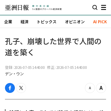
企業
経済
トピックス
オピニオン
AI PICK
孔子、崩壊した世界で人間の
道を築く
登録 : 2026-07-05 14:40:00
修正 : 2026-07-05 14:40:00
デン・ウン
f
t
z
Z
a
w
o
o
c
i
o
o
e
t
m
m
b
t
o
i