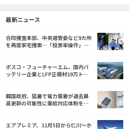
最新ニュース
合同捜査本部、中央選管委など9カ所
を再度家宅捜索…「投票率操作」の
資料を確保
ポスコ・フューチャーエム、国内バ
ッテリー企業とLFP正極材19万トン
の供給契約を締結
韓国政府、猛暑で電力需要が過去最
高更新の可能性に需給対応体制を点
検
エアプレミア、11月5日から仁川〜ホ