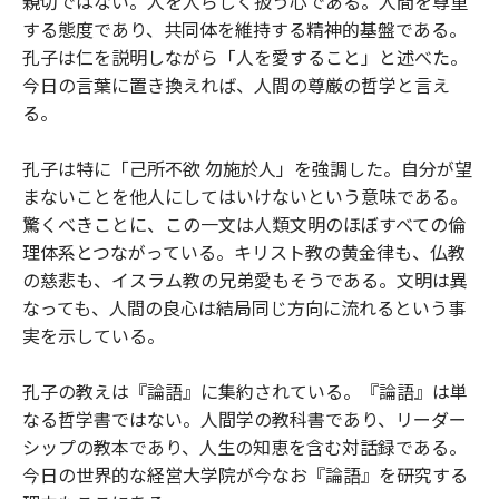
親切ではない。人を人らしく扱う心である。人間を尊重
する態度であり、共同体を維持する精神的基盤である。
孔子は仁を説明しながら「人を愛すること」と述べた。
今日の言葉に置き換えれば、人間の尊厳の哲学と言え
る。
孔子は特に「己所不欲 勿施於人」を強調した。自分が望
まないことを他人にしてはいけないという意味である。
驚くべきことに、この一文は人類文明のほぼすべての倫
理体系とつながっている。キリスト教の黄金律も、仏教
の慈悲も、イスラム教の兄弟愛もそうである。文明は異
なっても、人間の良心は結局同じ方向に流れるという事
実を示している。
孔子の教えは『論語』に集約されている。『論語』は単
なる哲学書ではない。人間学の教科書であり、リーダー
シップの教本であり、人生の知恵を含む対話録である。
今日の世界的な経営大学院が今なお『論語』を研究する