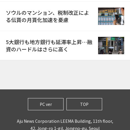
ソウルのマンション、税制改正によ
る伝貰の月貰化加速を憂慮
5大銀行も地方銀行も延滞率上昇…融
資のハードルはさらに高く
PC ver
TOP
Aju News Corporation LEEMA Building, 11th floor,
42, Jong-ro 1-gil, Jongno-gu, Seoul