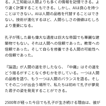
る。人工知能は人間よりも多くの情報を記憶できる。よ
り速く計算することもできる。しかし、AIは良心を持つ
ことはできない。AIは人間の品格を代替することはでき
ない。技術が進化するほど、人間らしさの価値はむしろ
より重要になる。
孔子が残した最も偉大な遺産は巨大な帝国でも華麗な建
築物でもない。それは人間への信頼であった。教育への
信頼であった。そして自らを修養できる人間の可能性へ
の信頼であった。
『論語』が人間の道を示したなら、『中庸』はその道を
どう揺るがすことなく歩むかを示している。一つは人間
の品格を語り、もう一つは人間のバランスを語る。そし
てその二つが出会う場所で、私たちは初めて孔子が夢見
た君子の姿を発見することができる。
2500年が経った今日でも孔子が生き続ける理由は、彼が