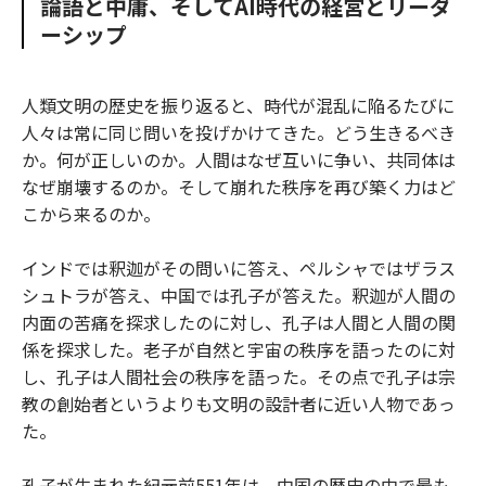
論語と中庸、そしてAI時代の経営とリーダ
o
e
u
n
ーシップ
o
r
t
k
人類文明の歴史を振り返ると、時代が混乱に陥るたびに
人々は常に同じ問いを投げかけてきた。どう生きるべき
か。何が正しいのか。人間はなぜ互いに争い、共同体は
なぜ崩壊するのか。そして崩れた秩序を再び築く力はど
こから来るのか。
インドでは釈迦がその問いに答え、ペルシャではザラス
シュトラが答え、中国では孔子が答えた。釈迦が人間の
内面の苦痛を探求したのに対し、孔子は人間と人間の関
係を探求した。老子が自然と宇宙の秩序を語ったのに対
し、孔子は人間社会の秩序を語った。その点で孔子は宗
教の創始者というよりも文明の設計者に近い人物であっ
た。
孔子が生まれた紀元前551年は、中国の歴史の中で最も