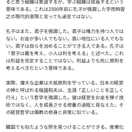
ると思う組織は衰退するが、学ぶ組織は成長するという
意味である。これは2500年前に孔子が強調した学而時習
之の現代的表現と言っても過言ではない。
孔子はまた、君子を強調した。君子は権力を持つ人では
ない。お金が多い人でもない。高い地位にいる人でもな
い。君子は自らを治めることができる人である。孔子は
「君子は義を考え、小人は利を考える」と述べた。これ
は利益を否定することではない。利益よりも先に原則を
考えるべきだという意味である。
実際、偉大な企業は大抵原則を守っている。日本の経営
の神と呼ばれる稲盛和夫は、生涯「正しいことを正しく
行え」という哲学を強調した。彼は経営をお金を稼ぐ技
術ではなく、人を成長させる修養の過程と見なえた。そ
の経営哲学は儒教の修身と非常に似ている。
韓国でも似たような例を見つけることができる。産業化