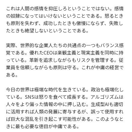
これは人間の感情を抑圧しろということではない。感情
の奴隷になってはいけないということである。怒るとき
も原則を失わず、成功したときも傲慢にならず、失敗し
たときも絶望しないということである。
実際、世界的な企業人たちの共通点の一つもバランス感
覚である。優れたCEOは楽観主義と現実主義を同時に持
っている。革新を追求しながらもリスクを管理する。従
業員を信頼しながらも原則は守る。これが中庸の経営で
ある。
今日の世界は極端な時代を生きている。政治も極端化し
ている。SNSは怒りを食べて成長する。アルゴリズムは
人々をより偏った情報の中に押し込む。生成型AIも適切
に活用すれば人類の発展に寄与するが、誤って使用すれ
ば巨大な混乱を引き起こす可能性がある。このようなと
きに最も必要な徳目が中庸である。