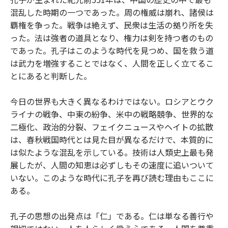
混乱した時期の一つであった。周の権威は崩れ、諸侯は
覇権を争った。戦争は絶えず、民衆は生活の拠り所を失
った。法は強者の道具となり、権力は剣を持つ者のもの
であった。孔子はこのような時代を見つめ、国を救う道
は武力を増強することではなく、人間を正しく立てるこ
とにあると判断した。
今日の世界も大きく異なるわけではない。ロシアとウク
ライナの戦争、中東の紛争、米中の戦略競争、世界的な
二極化、政治的分裂、フェイクニュースやヘイトの拡散
は、春秋戦国時代とは見た目が異なるだけで、本質的に
は似たような混乱を示している。技術は人類史上最も発
展したが、人間の知恵は必ずしもその速度に追いついて
いない。このような時代に孔子を再び読む理由もここに
ある。
孔子の思想の出発点は「仁」である。仁は単なる善行や