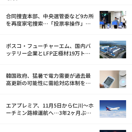
合同捜査本部、中央選管委など9カ所
を再度家宅捜索…「投票率操作」の
資料を確保
ポスコ・フューチャーエム、国内バ
ッテリー企業とLFP正極材19万トン
の供給契約を締結
韓国政府、猛暑で電力需要が過去最
高更新の可能性に需給対応体制を点
検
エアプレミア、11月5日から仁川〜ホ
ーチミン路線運航へ…3年2ヶ月ぶり
の再開