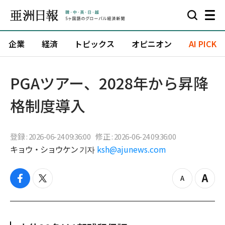
企業
経済
トピックス
オピニオン
AI PICK
PGAツアー、2028年から昇降
格制度導入
登録 : 2026-06-24 09:36:00
修正 : 2026-06-24 09:36:00
キョウ・ショウケン 기자
ksh@ajunews.com
f
t
z
Z
a
w
o
o
c
i
o
o
e
t
m
m
b
t
o
i