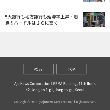
5大銀行も地方銀行も延滞率上昇…融
資のハードルはさらに高く
PC ver
TOP
Aju News Corporation LEEMA Building, 11th floor,
42, Jong-ro 1-gil, Jongno-gu, Seoul
Copyright ⓒ 2022 By
Ajunews Corporation
, All Rights Reserved.