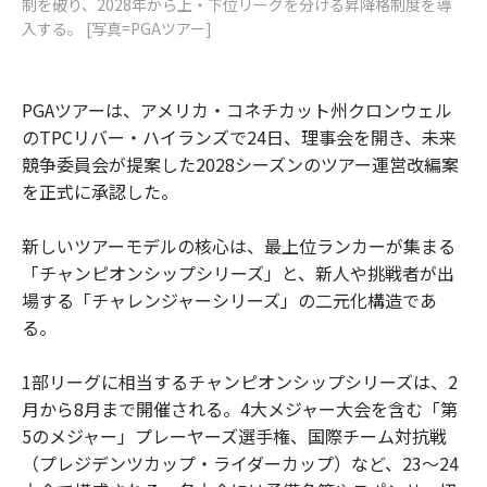
制を破り、2028年から上・下位リーグを分ける昇降格制度を導
入する。 [写真=PGAツアー]
PGAツアーは、アメリカ・コネチカット州クロンウェル
のTPCリバー・ハイランズで24日、理事会を開き、未来
競争委員会が提案した2028シーズンのツアー運営改編案
を正式に承認した。
新しいツアーモデルの核心は、最上位ランカーが集まる
「チャンピオンシップシリーズ」と、新人や挑戦者が出
場する「チャレンジャーシリーズ」の二元化構造であ
る。
1部リーグに相当するチャンピオンシップシリーズは、2
月から8月まで開催される。4大メジャー大会を含む「第
5のメジャー」プレーヤーズ選手権、国際チーム対抗戦
（プレジデンツカップ・ライダーカップ）など、23～24