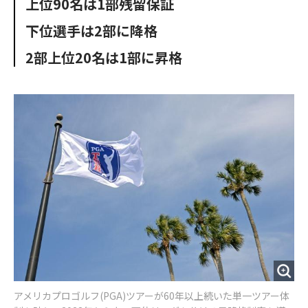
上位90名は1部残留保証
o
e
u
n
o
r
t
下位選手は2部に降格
k
2部上位20名は1部に昇格
アメリカプロゴルフ(PGA)ツアーが60年以上続いた単一ツアー体