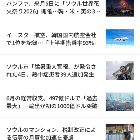
ハンファ、来月5日に「ソウル世界花
火祭り2026」開催…韓・米・英の3カ
国が参加
イースター航空、韓国国内航空会社
で1位を記録…「上半期搭乗率93%」
ソウル市「猛暑重大警報」が発令さ
れた4日、熱中症患者39人追加発生
6月の経常収支、497億ドルで「過去
最大」…輸出が初の1000億ドル突破
ソウルのマンション、税制改正によ
る伝貰の月貰化加速を憂慮