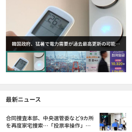
韓国政府、猛暑で電力需要が過去最高更新の可能性
に需給対応体制を点検
最新ニュース
合同捜査本部、中央選管委など9カ所
を再度家宅捜索…「投票率操作」の