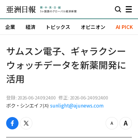
企業
経済
トピックス
オピニオン
AI PICK
サムスン電子、ギャラクシー
ウォッチデータを新薬開発に
活用
登録 : 2026-06-24 09:24:00
修正 : 2026-06-24 09:24:00
ボク・シンエイ 기자
sunlight@ajunews.com
f
t
z
Z
a
w
o
o
c
i
o
o