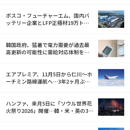
資料を確保
ポスコ・フューチャーエム、国内バ
ッテリー企業とLFP正極材19万トン
の供給契約を締結
韓国政府、猛暑で電力需要が過去最
高更新の可能性に需給対応体制を点
検
エアプレミア、11月5日から仁川〜ホ
ーチミン路線運航へ…3年2ヶ月ぶり
の再開
ハンファ、来月5日に「ソウル世界花
火祭り2026」開催…韓・米・英の3カ
国が参加