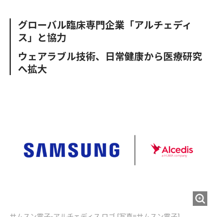
e
t
m
m
b
t
o
i
グローバル臨床専門企業「アルチェディ
o
e
u
n
ス」と協力
o
r
t
k
ウェアラブル技術、日常健康から医療研究
へ拡大
サムスン電子-アルチェディス ロゴ [写真=サムスン電子]