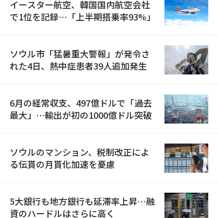
イースター航空、韓国国内航空会社
で1位を記録…「上半期搭乗率93%」
ソウル市「猛暑重大警報」が発令さ
れた4日、熱中症患者39人追加発生
6月の経常収支、497億ドルで「過去
最大」…輸出が初の1000億ドル突破
ソウルのマンション、税制改正によ
る伝貰の月貰化加速を憂慮
5大銀行も地方銀行も延滞率上昇…融
資のハードルはさらに高く