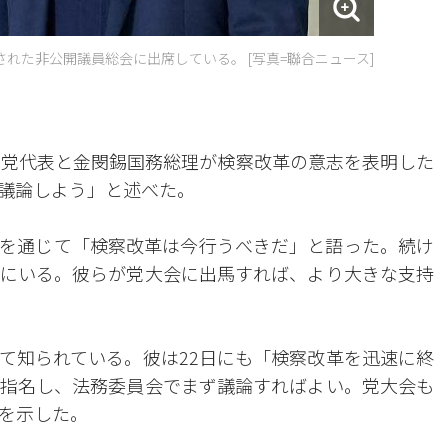
された非公開議員総会に出席している。 [写真=聯合ニュース]
主党代表と金閔錫国務総理が検察改革の意志を表明した
議論しよう」と述べた。
を通じて「検察改革は今行うべきだ」と語った。続け
にいる。彼らが党大会に出馬すれば、より大きな支持
て知られている。彼は22日にも「検察改革を迅速に終
指名し、法務委員会でまず議論すればよい。党大会も
を示した。