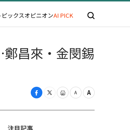
トピックス
オピニオン
AI PICK
…鄭昌來・金閔錫
注目記事