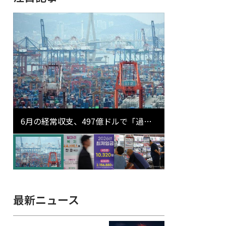
6月の経常収支、497億ドルで「過去
最大」…輸出が初の1000億ドル突破
最新ニュース