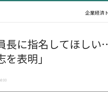
企業
経済
員長に指名してほしい
志を表明」
8:00
」