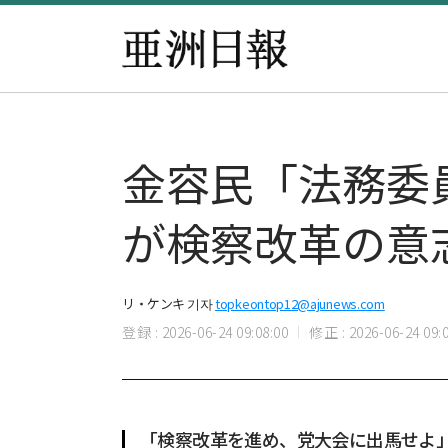
金容民「法務委
が検察改革の意
リ・ケンキ 기자
topkeontop12@ajunews.com
登録 : 2026-06-24 09:08:00
修正 : 2026-06-24 09:0
「検察改革を進め、党大会に出馬せよ