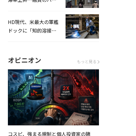
ドルはさらに高く
HD現代、米最大の軍艦
ドックに「知的溶接」
システムを導入へ
オピニオン
もっと見る
コスピ、強まる規制と個人投資家の賭