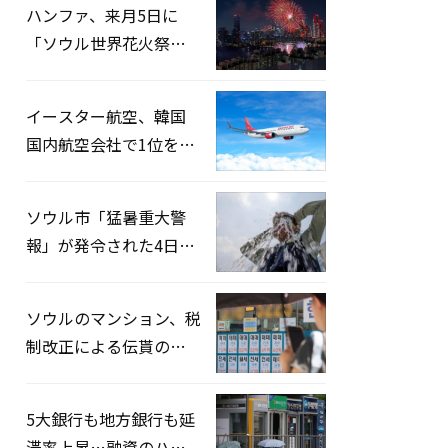
ハンファ、来月5日に
「ソウル世界花火祭り
2026」開催…韓・米・
英の3カ国が参加
イースター航空、韓国
国内航空会社で1位を記
録…「上半期搭乗率
93%」
ソウル市「猛暑重大警
報」が発令された4日、
熱中症患者39人追加発
生
ソウルのマンション、税
制改正による伝貰の月
貰化加速を憂慮
5大銀行も地方銀行も延
滞率上昇…融資のハー