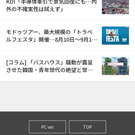
KDI「半導体牽引で景気回復にも…内
外の不確実性は拭えず」
モドゥツアー、最大規模の「トラベ
ルフェスタ」開催…8月10日～9月11
日
[コラム] 「バスハウス」騒動が露呈
させた韓国・青年世代の絶望と世代
間格差
PC ver
TOP