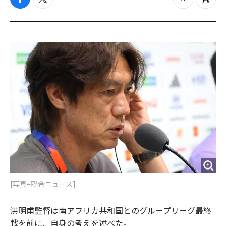
f
t
z
Z
a
w
o
o
c
i
o
o
e
t
m
m
b
t
o
i
o
e
u
n
o
r
t
k
[写真=聯合ニュース]
洪明甫監督は南アフリカ共和国とのグループリーグ最終
戦を前に、自身の考えを述べた。