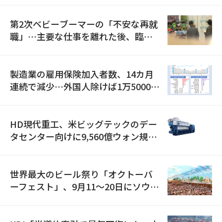
第2次ベビーブーマーの「不安な再就
職」…主要な仕事を離れた後、臨時
職が2倍近くに急増
製造業の雇用保険加入者数、14カ月
連続で減少…外国人除けば1万5000人
減
HD現代重工、米ビッグテックのデー
タセンター向けに9,560億ウォン規模
の発電設備を受注…「過去最大」
世界最大のビール祭り「オクトーバ
ーフェスト」、9月11〜20日にソウル
で開催