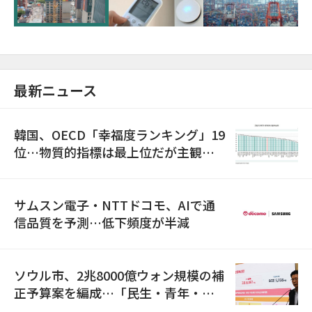
最新ニュース
韓国、OECD「幸福度ランキング」19
位…物質的指標は最上位だが主観的
満足度は最下位
サムスン電子・NTTドコモ、AIで通
信品質を予測…低下頻度が半減
ソウル市、2兆8000億ウォン規模の補
正予算案を編成…「民生・青年・安
全」に8100億ウォンを集中投資