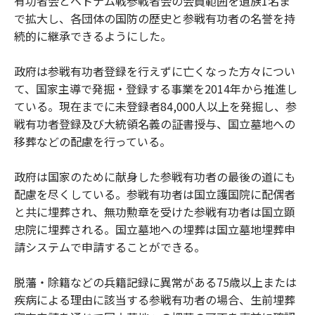
有功者会とベトナム戦参戦者会の会員範囲を遺族1名ま
で拡大し、各団体の国防の歴史と参戦有功者の名誉を持
続的に継承できるようにした。
政府は参戦有功者登録を行えずに亡くなった方々につい
て、国家主導で発掘・登録する事業を2014年から推進し
ている。現在までに未登録者84,000人以上を発掘し、参
戦有功者登録及び大統領名義の証書授与、国立墓地への
移葬などの配慮を行っている。
政府は国家のために献身した参戦有功者の最後の道にも
配慮を尽くしている。参戦有功者は国立護国院に配偶者
と共に埋葬され、無功勲章を受けた参戦有功者は国立顕
忠院に埋葬される。国立墓地への埋葬は国立墓地埋葬申
請システムで申請することができる。
脱藩・除籍などの兵籍記録に異常がある75歳以上または
疾病による理由に該当する参戦有功者の場合、生前埋葬