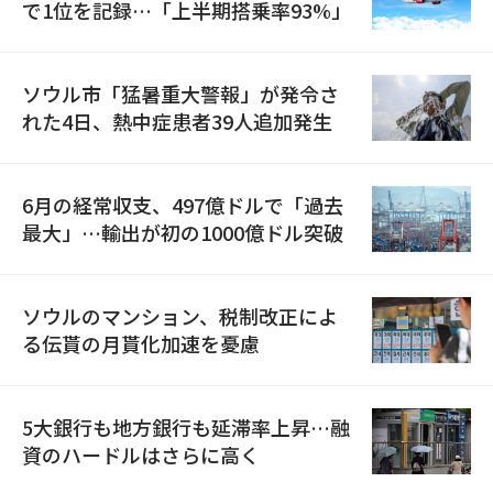
で1位を記録…「上半期搭乗率93%」
ソウル市「猛暑重大警報」が発令さ
れた4日、熱中症患者39人追加発生
6月の経常収支、497億ドルで「過去
最大」…輸出が初の1000億ドル突破
ソウルのマンション、税制改正によ
る伝貰の月貰化加速を憂慮
5大銀行も地方銀行も延滞率上昇…融
資のハードルはさらに高く