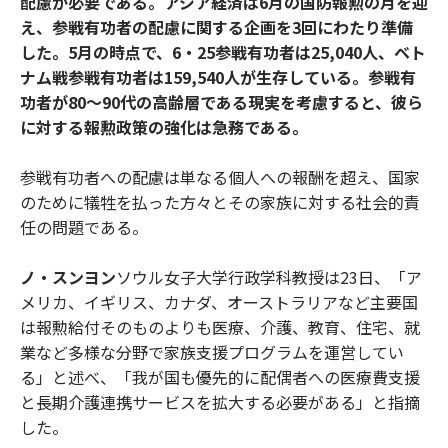
配慮が必要である。アジア経済は6月の国防報勲の月を迎
え、参戦有功者の配慮に関する企画を3回にわたり準備
した。5月の時点で、6・25参戦有功者は25,040人、ベト
ナム戦参戦有功者は159,540人が生存している。参戦有
功者が80〜90代の高齢層である現実を考慮すると、彼ら
に対する報勲政策の強化は急務である。
参戦有功者への配慮は単なる個人への報酬を超え、国家
のために犠牲を払った方々とその家族に対する社会的責
任の問題である。
ノ・スンヨン
ソウル女子大学行政学科教授は23日、「ア
メリカ、イギリス、カナダ、オーストラリアなど主要国
は報勲給付そのものよりも医療、介護、教育、住宅、就
業など多様な分野で家族支援プログラムを運営してい
る」と述べ、「我が国も優先的に配偶者への医療費支援
と長期介護連携サービスを拡大する必要がある」と指摘
した。