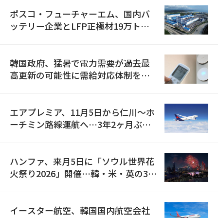
ポスコ・フューチャーエム、国内バ
ッテリー企業とLFP正極材19万トン
の供給契約を締結
韓国政府、猛暑で電力需要が過去最
高更新の可能性に需給対応体制を点
検
エアプレミア、11月5日から仁川〜ホ
ーチミン路線運航へ…3年2ヶ月ぶり
の再開
ハンファ、来月5日に「ソウル世界花
火祭り2026」開催…韓・米・英の3カ
国が参加
イースター航空、韓国国内航空会社