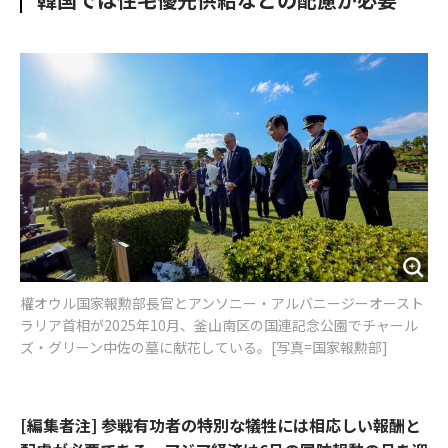
k
權オウル国家報勲部長官とアンソニー・アルバニージーオースト
ラリア首相が2025年10月、釜山南区の国連記念公園でチャール
ズ・グリーン中佐の墓に献花している。[写真=国家報勲部]
[編集者注] 参戦有功者の特別な犠牲には相応しい報酬と