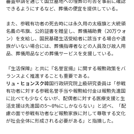
審査申請を通じて国立墓地への埋葬の可否を事前に確認
できるようにするなど、葬儀の便宜を提供している。
また、参戦有功者の死去時には永久用の太極旗と大統領
名義の弔旗、公的証書を贈呈し、葬儀補助費（20万ウォ
ン）を支給し、国民基礎生活受給者に該当する場合や遺
族がいない場合には、葬儀指導者などの人員及び故人用
品、葬儀用品などの葬儀サービスを支援している。
『生活保障』と共に『名誉宣揚』に関する報勲政策をバ
ランスよく推進することも重要である。
リュ・ヒョンスク
韓国行政研究院上級研究委員は「参戦
有功者に対する参戦名誉手当や報勲給付金は報勲先進国
に比べても少なくないが、配偶者に対する医療支援と生
活支援は先進国の5〜8%にしかならない」と述べ、「配
慮の面で参戦有功者など報勲家族に対して尊敬する文化
が社会全体に形成される必要がある」と指摘した。