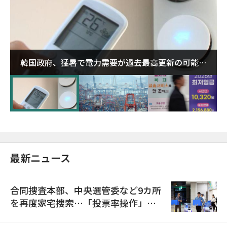
韓国政府、猛暑で電力需要が過去最高更新の可能性
に需給対応体制を点検
最新ニュース
合同捜査本部、中央選管委など9カ所
を再度家宅捜索…「投票率操作」の
資料を確保