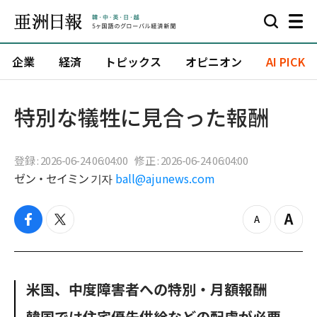
企業
経済
トピックス
オピニオン
AI PICK
特別な犠牲に見合った報酬
登録 : 2026-06-24 06:04:00
修正 : 2026-06-24 06:04:00
ゼン・セイミン 기자
ball@ajunews.com
f
t
z
Z
a
w
o
o
c
i
o
o
e
t
m
m
b
t
o
i
米国、中度障害者への特別・月額報酬
o
e
u
n
o
r
t
韓国では住宅優先供給などの配慮が必要