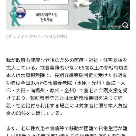
[グラフィック=ハ・ハヨン記者]
我が政府も健康な老後のための医療・福祉・住宅支援を
拡大している。扶養義務者がない65歳以上の参戦有功者
本人は水原報勲院で、長期介護等級判定を受けた参戦有
功者は全国8か所の報勲養老院（水原・光州・金海・大
邱・大田・南楊州・原州・全州）で養老と介護支援を受
けており、報勲養老院または民間養護機関を通じて施
設・在宅給付を利用する場合には対象者に限り本人負担
金の60%を支援している。
また、老年性疾患や傷病等で移動が困難で日常生活が難
しい65歳以上の参戦有功者とその配偶者3,200人を対象