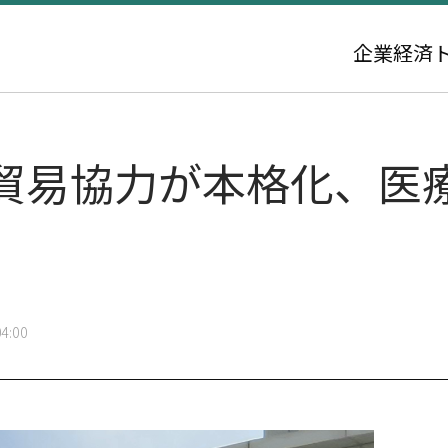
企業
経済
貿易協力が本格化、医
4:00