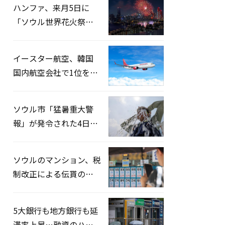
ハンファ、来月5日に
「ソウル世界花火祭り
2026」開催…韓・米・
英の3カ国が参加
イースター航空、韓国
国内航空会社で1位を記
録…「上半期搭乗率
93%」
ソウル市「猛暑重大警
報」が発令された4日、
熱中症患者39人追加発
生
ソウルのマンション、税
制改正による伝貰の月
貰化加速を憂慮
5大銀行も地方銀行も延
滞率上昇…融資のハー