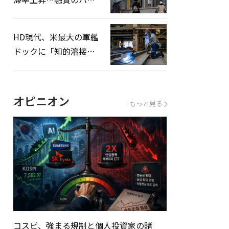
ドルはさらに高く
HD現代、米最大の軍艦
ドックに「知的溶接」
システムを導入へ
オピニオン
もっと見る
コスピ、強まる規制と個人投資家の賭