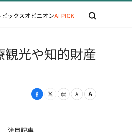
トピックス
オピニオン
AI PICK
療観光や知的財産
注目記事