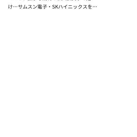
け…サムスン電子・SKハイニックスを巡
る明暗