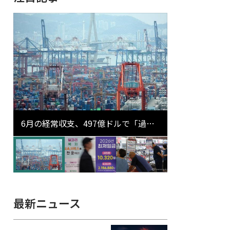
6月の経常収支、497億ドルで「過去
最大」…輸出が初の1000億ドル突破
最新ニュース