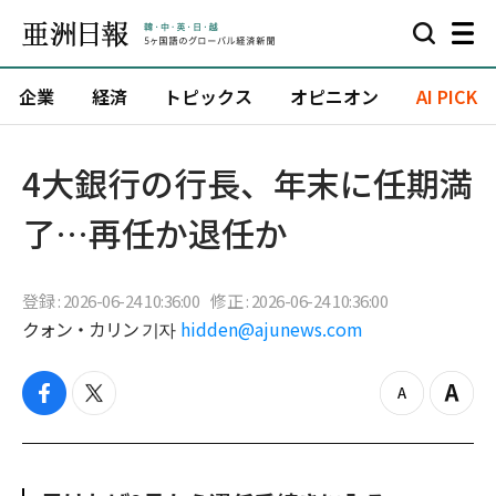
企業
経済
トピックス
オピニオン
AI PICK
4大銀行の行長、年末に任期満
了…再任か退任か
登録 : 2026-06-24 10:36:00
修正 : 2026-06-24 10:36:00
クォン・カリン 기자
hidden@ajunews.com
f
t
z
Z
a
w
o
o
c
i
o
o
e
t
m
m
b
t
o
i