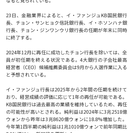
なると見られている。
23日、金融業界によると、イ・ファンジュKB国民銀行
長、チョン・サンヒョク信託銀行長、イ・ホソンハナ銀
行長、チョン・ジンワンウリ銀行長の任期が年末に同時
に終了する。
2024年12月に再任に成功したチョン行長を除いては、全
員が初任期を終える状況である。4大銀行の子会社最高
経営者（CEO）候補推薦委員会は9月から人選作業に入る
と予想されている。
イ・ファンジュ行長は2025年から2年間の任期を続けて
おり、経営成績の評価に応じて1年の再任が可能である。
KB国民銀行は過去最高の業績を維持しているため、再任
の可能性が高いとされる。純利益は2024年に3兆2518億
ウォンから昨年は3兆8620億ウォンに18.8%増加した。
今年第1四半期の純利益は1兆1010億ウォンで前年同期比