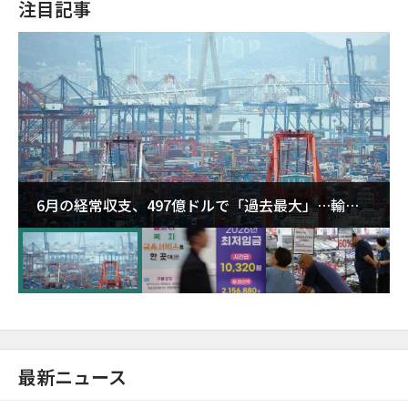
注目記事
6月の経常収支、497億ドルで「過去最大」…輸出
が初の1000億ドル突破
最新ニュース