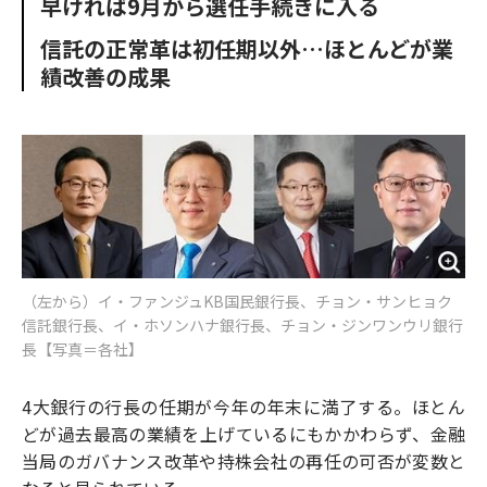
早ければ9月から選任手続きに入る
o
e
u
n
o
r
t
信託の正常革は初任期以外…ほとんどが業
k
績改善の成果
（左から）イ・ファンジュKB国民銀行長、チョン・サンヒョク
信託銀行長、イ・ホソンハナ銀行長、チョン・ジンワンウリ銀行
長【写真＝各社】
4大銀行の行長の任期が今年の年末に満了する。ほとん
どが過去最高の業績を上げているにもかかわらず、金融
当局のガバナンス改革や持株会社の再任の可否が変数と