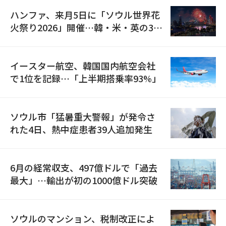
ハンファ、来月5日に「ソウル世界花
火祭り2026」開催…韓・米・英の3カ
国が参加
イースター航空、韓国国内航空会社
で1位を記録…「上半期搭乗率93%」
ソウル市「猛暑重大警報」が発令さ
れた4日、熱中症患者39人追加発生
6月の経常収支、497億ドルで「過去
最大」…輸出が初の1000億ドル突破
ソウルのマンション、税制改正によ