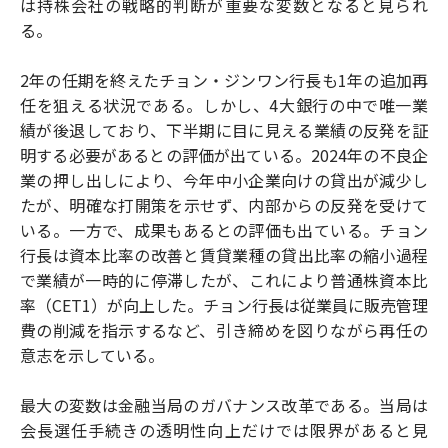
は持株会社の戦略的判断が重要な変数となると見られ
る。
2年の任期を終えたチョン・ジンワン行長も1年の追加再
任を狙える状況である。しかし、4大銀行の中で唯一業
績が後退しており、下半期に目に見える業績の反発を証
明する必要があるとの評価が出ている。2024年の不良企
業の押し出しにより、今年中小企業向けの貸出が減少し
たが、明確な打開策を示せず、内部からの反発を受けて
いる。一方で、成果もあるとの評価も出ている。チョン
行長は資本比率の改善と賃貸業種の貸出比率の縮小過程
で業績が一時的に停滞したが、これにより普通株資本比
率（CET1）が向上した。チョン行長は従業員に販売管理
費の削減を指示するなど、引き締めを図りながら再任の
意志を示している。
最大の変数は金融当局のガバナンス改革である。当局は
会長選任手続きの透明性向上だけでは限界があると見