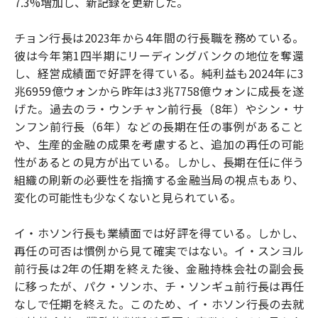
7.3%増加し、新記録を更新した。
チョン行長は2023年から4年間の行長職を務めている。
彼は今年第1四半期にリーディングバンクの地位を奪還
し、経営成績面で好評を得ている。純利益も2024年に3
兆6959億ウォンから昨年は3兆7758億ウォンに成長を遂
げた。過去のラ・ウンチャン前行長（8年）やシン・サ
ンフン前行長（6年）などの長期在任の事例があること
や、生産的金融の成果を考慮すると、追加の再任の可能
性があるとの見方が出ている。しかし、長期在任に伴う
組織の刷新の必要性を指摘する金融当局の視点もあり、
変化の可能性も少なくないと見られている。
イ・ホソン行長も業績面では好評を得ている。しかし、
再任の可否は慣例から見て確実ではない。イ・スンヨル
前行長は2年の任期を終えた後、金融持株会社の副会長
に移ったが、パク・ソンホ、チ・ソンギュ前行長は再任
なしで任期を終えた。このため、イ・ホソン行長の去就