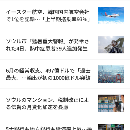
イースター航空、韓国国内航空会社
で1位を記録…「上半期搭乗率93%」
ソウル市「猛暑重大警報」が発令さ
れた4日、熱中症患者39人追加発生
6月の経常収支、497億ドルで「過去
最大」…輸出が初の1000億ドル突破
ソウルのマンション、税制改正によ
る伝貰の月貰化加速を憂慮
5大銀行も地方銀行も延滞率上昇…融