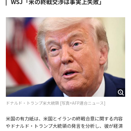
WSJ「米の終戦交渉は事実上失敗」
o
e
u
n
o
r
t
k
ドナルド・トランプ米大統領 [写真=AFP連合ニュース]
米国の有力紙は、米国とイランの終戦合意に関する内容
やドナルド・トランプ大統領の発言を分析し、彼が経済