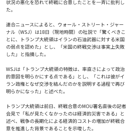
状況の悪化を恐れて終戦に合意したことを一斉に批判し
た。
連合ニュースによると、ウォール・ストリート・ジャー
ナル（WSJ）は18日（現地時間）の社説で「驚くべきこ
とに、トランプ大統領はイランの石油武器に対する米国
の弱点を認めた」とし、「米国の終戦交渉は事実上失敗
した」と指摘した。
WSJは「トランプ大統領の特徴は、率直さによって政治
的意図を明らかにする点である」とし、「これは彼がイ
ラン政権となぜ交渉を結んだのかを説明する過程で再び
明らかになった」と述べた。
トランプ大統領は前日、終戦合意のMOU署名直後の記者
会見で「私が見たくなかったのは経済的災害である」と
述べ、戦争の長期化による経済的コストの増加が終戦合
意を推進した背景であることを示唆した。