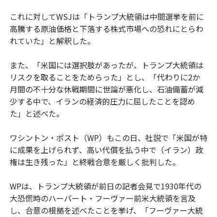
これに対してWSJは「トランプ大統領は中間選挙を前に
高騰する原油価格と下落する株式市場への恐れにとらわ
れていた」と解釈した。
また、「米国には選択肢があったが、トランプ大統領は
リスクを取ることをためらった」とし、「代わりに2か
月間の不十分な休戦期間に世論が悪化し、石油備蓄が減
少する中で、イランの経済的圧力に屈したことを認め
た」と述べた。
ワシントン・ポスト（WP）もこの日、社説で「米国が特
に成果を上げられず、高い代償を払う中で（イラン）政
権は生き残った」と終戦合意を厳しく批判した。
WPは、トランプ大統領が前日の記者会見で1930年代の
大恐慌時のハーバート・フーヴァー前米大統領を言及
し、合意の根拠を述べたことを挙げ、「フーヴァー大統