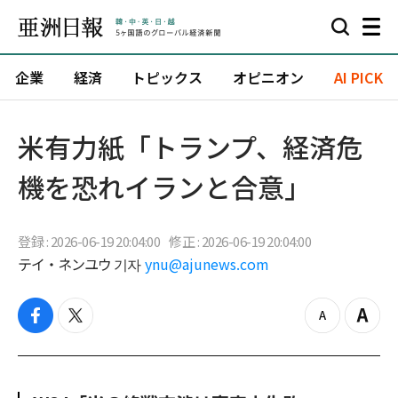
企業
経済
トピックス
オピニオン
AI PICK
米有力紙「トランプ、経済危
機を恐れイランと合意」
登録 : 2026-06-19 20:04:00
修正 : 2026-06-19 20:04:00
テイ・ネンユウ 기자
ynu@ajunews.com
f
t
z
Z
a
w
o
o
c
i
o
o
e
t
m
m
b
t
o
i