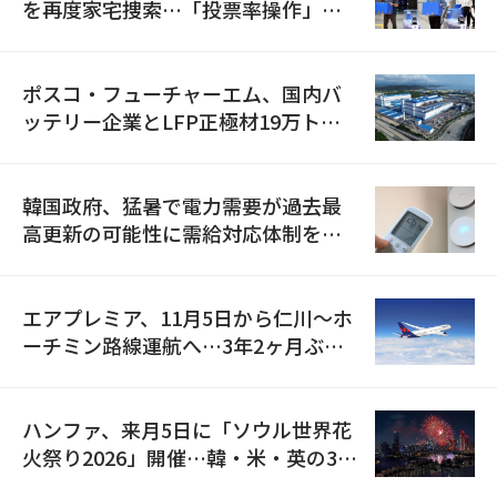
を再度家宅捜索…「投票率操作」の
資料を確保
ポスコ・フューチャーエム、国内バ
ッテリー企業とLFP正極材19万トン
の供給契約を締結
韓国政府、猛暑で電力需要が過去最
高更新の可能性に需給対応体制を点
検
エアプレミア、11月5日から仁川〜ホ
ーチミン路線運航へ…3年2ヶ月ぶり
の再開
ハンファ、来月5日に「ソウル世界花
火祭り2026」開催…韓・米・英の3カ
国が参加