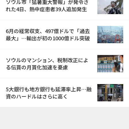
ソウル市「猛暑重大警報」が発令さ
れた4日、熱中症患者39人追加発生
6月の経常収支、497億ドルで「過去
最大」…輸出が初の1000億ドル突破
ソウルのマンション、税制改正によ
る伝貰の月貰化加速を憂慮
5大銀行も地方銀行も延滞率上昇…融
資のハードルはさらに高く