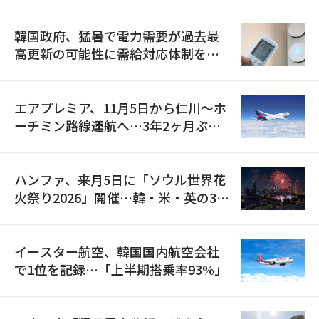
韓国政府、猛暑で電力需要が過去最
高更新の可能性に需給対応体制を点
検
エアプレミア、11月5日から仁川〜ホ
ーチミン路線運航へ…3年2ヶ月ぶり
の再開
ハンファ、来月5日に「ソウル世界花
火祭り2026」開催…韓・米・英の3カ
国が参加
イースター航空、韓国国内航空会社
で1位を記録…「上半期搭乗率93%」