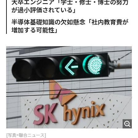
大卒エンジニア「学士・修士・博士の努力
o
e
u
n
が過小評価されている」
o
r
t
k
半導体基礎知識の欠如懸念「社内教育費が
増加する可能性」
[写真=聯合ニュース]