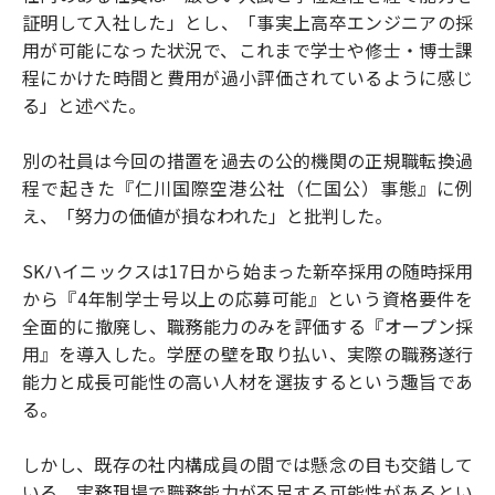
証明して入社した」とし、「事実上高卒エンジニアの採
用が可能になった状況で、これまで学士や修士・博士課
程にかけた時間と費用が過小評価されているように感じ
る」と述べた。
別の社員は今回の措置を過去の公的機関の正規職転換過
程で起きた『仁川国際空港公社（仁国公）事態』に例
え、「努力の価値が損なわれた」と批判した。
SKハイニックスは17日から始まった新卒採用の随時採用
から『4年制学士号以上の応募可能』という資格要件を
全面的に撤廃し、職務能力のみを評価する『オープン採
用』を導入した。学歴の壁を取り払い、実際の職務遂行
能力と成長可能性の高い人材を選抜するという趣旨であ
る。
しかし、既存の社内構成員の間では懸念の目も交錯して
いる。実務現場で職務能力が不足する可能性があるとい