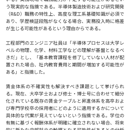
う現実的な指摘である。半導体製造技術および研究開発
（R&D）職務の特性上、高度な理工系基礎知識が必須で
あり、学歴検証段階がなくなる場合、実務投入時に格差
が生じる可能性があるという理由からである。
工程部門のエンジニア社員は「半導体プロセスは大学レ
ベルの物理、化学、材料工学などの理解が基盤となるべ
きだ」とし、「基本教育課程を修了していない人材が配
置された場合、社内教育費用と期間が増加する可能性が
ある」と指摘した。
賃金体系の不確実性も解決すべき課題として挙げられ
る。現在、大卒学士および修士・博士号に合わせて細分
化されている既存の賃金テーブルと昇進体系を高卒およ
び専門学校卒の採用者にどのように適用するかについて
具体的な代案が見えていないという指摘である。学位の
有無に基づく報酬体系が明確に確立されない場合、将来
的に新たな内部対立の触媒となる可能性があるとの分析