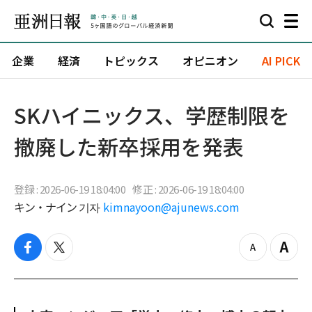
企業
経済
トピックス
オピニオン
AI PICK
SKハイニックス、学歴制限を
撤廃した新卒採用を発表
登録 : 2026-06-19 18:04:00
修正 : 2026-06-19 18:04:00
キン・ナイン 기자
kimnayoon@ajunews.com
f
t
z
Z
a
w
o
o
c
i
o
o
e
t
m
m
b
t
o
i