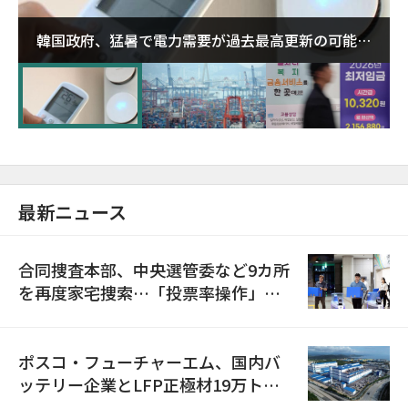
韓国政府、猛暑で電力需要が過去最高更新の可能性
に需給対応体制を点検
最新ニュース
合同捜査本部、中央選管委など9カ所
を再度家宅捜索…「投票率操作」の
資料を確保
ポスコ・フューチャーエム、国内バ
ッテリー企業とLFP正極材19万トン
の供給契約を締結