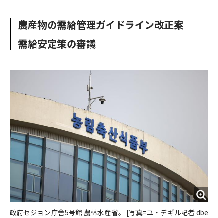
e
t
m
m
b
t
o
i
農産物の需給管理ガイドライン改正案
o
e
u
n
o
r
t
需給安定策の審議
k
政府セジョン庁舎5号館 農林水産省。 [写真=ユ・デギル記者 dbe