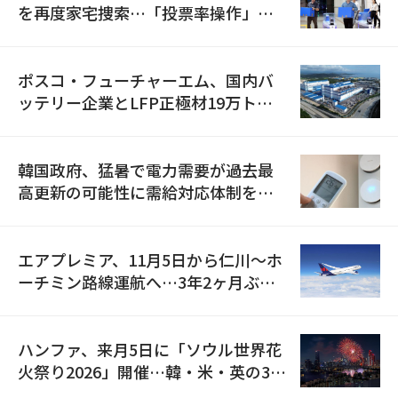
を再度家宅捜索…「投票率操作」の
資料を確保
ポスコ・フューチャーエム、国内バ
ッテリー企業とLFP正極材19万トン
の供給契約を締結
韓国政府、猛暑で電力需要が過去最
高更新の可能性に需給対応体制を点
検
エアプレミア、11月5日から仁川〜ホ
ーチミン路線運航へ…3年2ヶ月ぶり
の再開
ハンファ、来月5日に「ソウル世界花
火祭り2026」開催…韓・米・英の3カ
国が参加