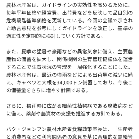
農林水産省は、ガイドラインの実効性を高めるために、
毎年平年価格や経営費、出荷費などを反映して品目別の
危機段階基準価格を更新している。今回の会議で示され
た助言意見を参考にしてガイドラインを改正し、基準の
適正性を定期的に検討していく方針である。
また、夏季の猛暑や豪雨などの異常気象に備え、主要農
産物の備蓄を拡大し、関係機関の生育管理協議体を運営
することで生育状況の管理を一層強化することにした。
農林水産省は、最近の梅雨などによる出荷量の減少に備
え、キャベツと大根を34,000トン備蓄しており、今後こ
の備蓄量をさらに増やす計画である。
さらに、梅雨時に広がる細菌性植物病である腐敗病など
に備え、薬剤や農資材の支援も推進する方針である。
パク・ジョンフン農林水産省食糧政策室長は、「生産者
と消費者などの利害関係者の意見を基に合理的な需給管