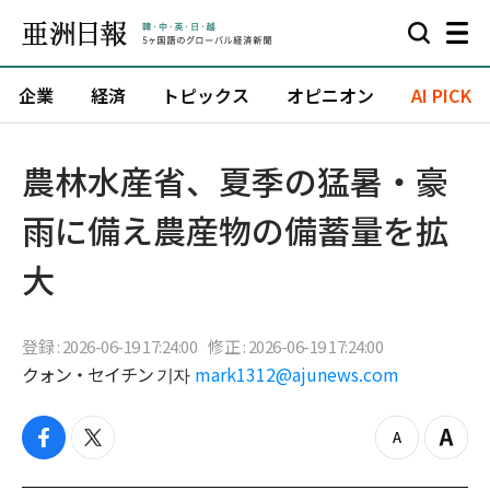
企業
経済
トピックス
オピニオン
AI PICK
農林水産省、夏季の猛暑・豪
雨に備え農産物の備蓄量を拡
大
登録 : 2026-06-19 17:24:00
修正 : 2026-06-19 17:24:00
クォン・セイチン 기자
mark1312@ajunews.com
f
t
z
Z
a
w
o
o
c
i
o
o