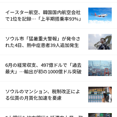
イースター航空、韓国国内航空会社
で1位を記録…「上半期搭乗率93%」
ソウル市「猛暑重大警報」が発令さ
れた4日、熱中症患者39人追加発生
6月の経常収支、497億ドルで「過去
最大」…輸出が初の1000億ドル突破
ソウルのマンション、税制改正によ
る伝貰の月貰化加速を憂慮