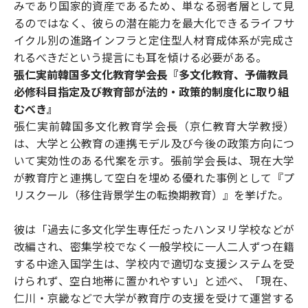
みであり国家的資産であるため、単なる弱者層として見
るのではなく、彼らの潜在能力を最大化できるライフサ
イクル別の進路インフラと定住型人材育成体系が完成さ
れるべきだという提言にも耳を傾ける必要がある。
張仁実前韓国多文化教育学会長『多文化教育、予備教員
必修科目指定及び教育部が法的・政策的制度化に取り組
むべき』
張仁実前韓国多文化教育学会長（京仁教育大学教授）
は、大学と公教育の連携モデル及び今後の政策方向につ
いて実効性のある代案を示す。張前学会長は、現在大学
が教育庁と連携して空白を埋める優れた事例として『プ
リスクール（移住背景学生の転換期教育）』を挙げた。
彼は「過去に多文化学生専任だったハンヌリ学校などが
改編され、密集学校でなく一般学校に一人二人ずつ在籍
する中途入国学生は、学校内で適切な支援システムを受
けられず、空白地帯に置かれやすい」と述べ、「現在、
仁川・京畿などで大学が教育庁の支援を受けて運営する