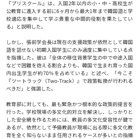
『プリスクール』は、入国2年以内の小・中・高校生が
公教育に進入する前に6ヶ月から最大1年まで韓国語と学
校適応を集中して学ぶ貴重な中間的役割を果たしてい
る」と説明した。
しかし、張前学会長は現在の支援政策が依然として韓国
語を話せない初期入国学生にのみ過度に集中している点
を指摘した。彼は「全体の移住背景学生の中で中途入国
などで困難を抱える割合よりも、韓国で生まれ育った国
内出生学生が約70％を占めている」と述べ、「今こそ
『ツートラック（Two-Track）』で政策転換が行われる
べきだ」と強調した。
教育部に対しても、最も緊急かつ根本的な政策的提言を
行った。学校現場の多文化的対立を解決し、しっかりと
した安全網を作るためには、教員の多文化受容性が鍵で
あるが、依然として予備教員が現場に出る際に多文化教
育を全く知らないまま任用されるケースが多いとの指摘