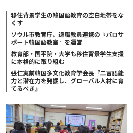
e
t
m
m
b
t
o
i
移住背景学生の韓国語教育の空白地帯をな
o
e
u
n
くす
o
r
t
k
ソウル市教育庁、退職教員連携の『バロサ
ポート韓国語教室』を運営
教育部・国平院・大学も移住背景学生支援
に本格的に取り組む
張仁実前韓国多文化教育学会長『二言語能
力と潜在力を発掘し、グローバル人材に育
てるべき』