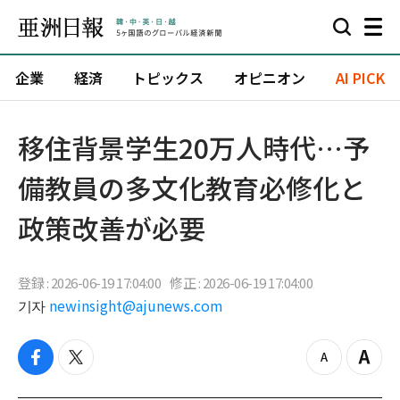
企業
経済
トピックス
オピニオン
AI PICK
移住背景学生20万人時代…予
備教員の多文化教育必修化と
政策改善が必要
登録 : 2026-06-19 17:04:00
修正 : 2026-06-19 17:04:00
기자
newinsight@ajunews.com
f
t
z
Z
a
w
o
o
c
i
o
o