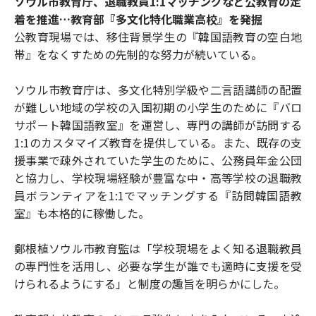
ソウル市教育庁、退職教員1:1マッチングなど公教育の定
着を推進…教育部『多文化特化職業高校』を発掘
公教育現場では、移住背景学生の『韓国語教育の空白地
帯』をなくすための先制的な努力が続いている。
ソウル市教育庁は、多文化特別学級や二言語講師の配置
が難しい地域の学校の入国初期の小学生のために『バロ
サポート韓国語教室』を運営し、専門の講師が訪問する
1:1のカスタマイズ教育を提供している。また、既存の支
援事業で疎外されていた学生のために、公務員年金公団
と協力し、学校現場経験が豊富な中・高等学校の退職教
員ボランティアを1:1でマッチングする『訪問韓国語教
室』も本格的に稼働した。
鄭根植ソウル市教育監は「学校現場をよく知る退職教員
の専門性を活用し、必要な学生が誰でも適時に支援を受
けられるようにする」と制度の趣旨を明らかにした。