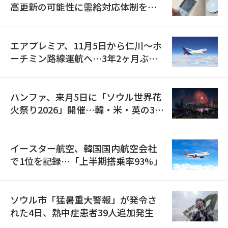
高更新の可能性に需給対応体制を点
検
エアプレミア、11月5日から仁川〜ホ
ーチミン路線運航へ…3年2ヶ月ぶり
の再開
ハンファ、来月5日に「ソウル世界花
火祭り2026」開催…韓・米・英の3カ
国が参加
イースター航空、韓国国内航空会社
で1位を記録…「上半期搭乗率93%」
ソウル市「猛暑重大警報」が発令さ
れた4日、熱中症患者39人追加発生