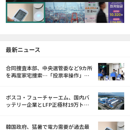
に需給対応体制を点検
最新ニュース
合同捜査本部、中央選管委など9カ所
を再度家宅捜索…「投票率操作」の
資料を確保
ポスコ・フューチャーエム、国内バ
ッテリー企業とLFP正極材19万トン
の供給契約を締結
韓国政府、猛暑で電力需要が過去最