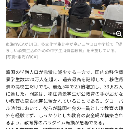
東海YWCAが14日、多文化学生比率が高い三陸ミロ中学校で『望
ましい消費生活のための中学生消費者教育』を実施している。
[写真=東海YWCA]
韓国の学齢人口が急激に減少する一方で、国内の移住背
景学生数は20万人を超え、過去最高を記録した。移住背
景の高校生だけでも、最近5年で2.7倍増加し、33,622人
に達した。問題は、移住背景学生が公教育の手が届かな
い教育の空白地帯に置かれていることである。グローバ
ル時代において、彼らが韓国社会の一員として教育の疎
外を経験せず、しっかりとした教育の安全網が構築され
るよう、教育界のパラダイム転換が急務である。