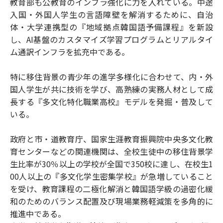
教育部も公教育のインフラ強化に力を入れている。中途
入国・外国人学生の言語障壁を解消するために、自治
体・大学連携型の『地域拠点韓国語予備課程』を新設
し、AI基盤のカスタマイズ学習プログラムとリアルタイ
ム通訳インフラを拡充中である。
特に移住背景の青少年の進学多様化に合わせて、内・外
国人学生が共に技術を学び、高熟練の実務人材として成
長する『多文化特化職業高校』モデルを発掘・普及して
いる。
政府と市・道教育庁、国家生涯教育振興院中央多文化教
育センターなどの関連機関は、全校生徒中の移住背景学
生比率が30％以上の学校が全国で350校に達し、在校生1
00人以上の『多文化学生密集学校』が急増していること
を受け、教育課程の二極化解消と韓国語学級の過密化緩
和のためのバランス配置及び現場業務軽減策を多角的に
推進中である。