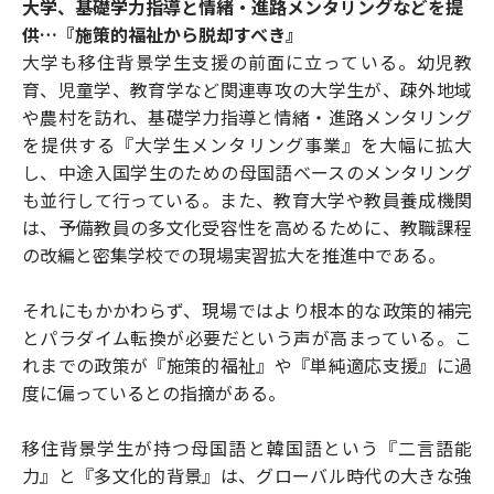
大学、基礎学力指導と情緒・進路メンタリングなどを提
供…『施策的福祉から脱却すべき』
大学も移住背景学生支援の前面に立っている。幼児教
育、児童学、教育学など関連専攻の大学生が、疎外地域
や農村を訪れ、基礎学力指導と情緒・進路メンタリング
を提供する『大学生メンタリング事業』を大幅に拡大
し、中途入国学生のための母国語ベースのメンタリング
も並行して行っている。また、教育大学や教員養成機関
は、予備教員の多文化受容性を高めるために、教職課程
の改編と密集学校での現場実習拡大を推進中である。
それにもかかわらず、現場ではより根本的な政策的補完
とパラダイム転換が必要だという声が高まっている。こ
れまでの政策が『施策的福祉』や『単純適応支援』に過
度に偏っているとの指摘がある。
移住背景学生が持つ母国語と韓国語という『二言語能
力』と『多文化的背景』は、グローバル時代の大きな強