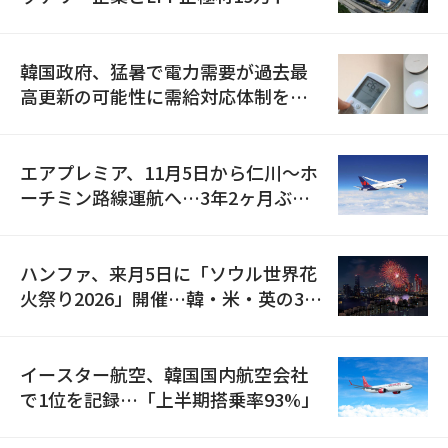
の供給契約を締結
韓国政府、猛暑で電力需要が過去最
高更新の可能性に需給対応体制を点
検
エアプレミア、11月5日から仁川〜ホ
ーチミン路線運航へ…3年2ヶ月ぶり
の再開
ハンファ、来月5日に「ソウル世界花
火祭り2026」開催…韓・米・英の3カ
国が参加
イースター航空、韓国国内航空会社
で1位を記録…「上半期搭乗率93%」