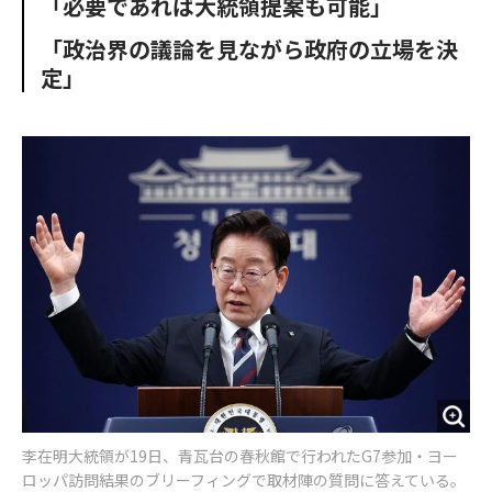
「必要であれば大統領提案も可能」
o
e
u
n
o
r
t
「政治界の議論を見ながら政府の立場を決
k
定」
李在明大統領が19日、青瓦台の春秋館で行われたG7参加・ヨー
ロッパ訪問結果のブリーフィングで取材陣の質問に答えている。