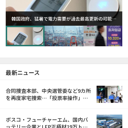
韓国政府、猛暑で電力需要が過去最高更新の可能性
に需給対応体制を点検
最新ニュース
合同捜査本部、中央選管委など9カ所
を再度家宅捜索…「投票率操作」の
資料を確保
ポスコ・フューチャーエム、国内バ
ッテリー企業とLFP正極材19万トン