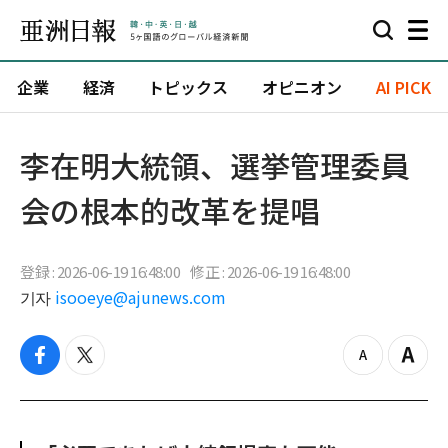
企業
経済
トピックス
オピニオン
AI PICK
李在明大統領、選挙管理委員
会の根本的改革を提唱
登録 : 2026-06-19 16:48:00
修正 : 2026-06-19 16:48:00
기자
isooeye@ajunews.com
f
t
z
Z
a
w
o
o
c
i
o
o
e
t
m
m
b
t
o
i