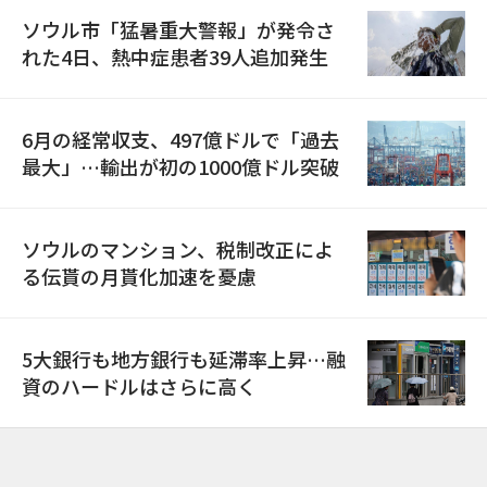
ソウル市「猛暑重大警報」が発令さ
れた4日、熱中症患者39人追加発生
6月の経常収支、497億ドルで「過去
最大」…輸出が初の1000億ドル突破
ソウルのマンション、税制改正によ
る伝貰の月貰化加速を憂慮
5大銀行も地方銀行も延滞率上昇…融
資のハードルはさらに高く